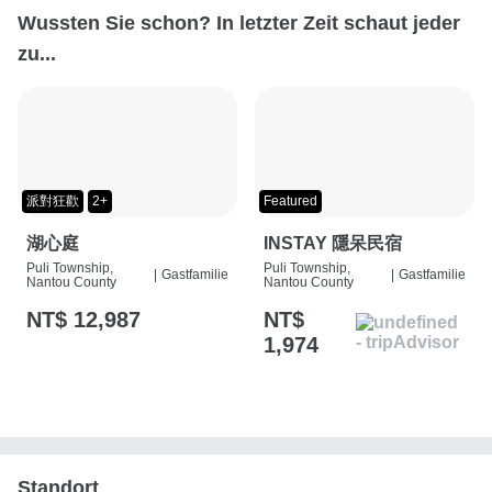
Wussten Sie schon? In letzter Zeit schaut jeder
zu...
派對狂歡
2+
Featured
湖心庭
INSTAY 隱呆民宿
Puli Township,
Puli Township,
|
Gastfamilie
|
Gastfamilie
Nantou County
Nantou County
NT$ 12,987
NT$
1,974
Standort