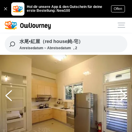
Hol dir unsere App & den Gutschein für deine
Offen
erste Bestellung: New100
水尾•紅屋（red house純-宅）
Anreisedatum ~ Abreisedatum
, 2