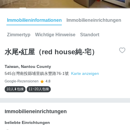
Immobilieninformationen
Immobilieneinrichtungen
Zimmertyp
Wichtige Hinweise
Standort
水尾•紅屋（red house純-宅）
Taiwan
,
Nantou County
545台灣南投縣埔里鎮永豐路76-1號
Karte anzeigen
Google-Rezensionen
4.8
10人⬇包棟
11~20人包棟
Immobilieneinrichtungen
beliebte Einrichtungen