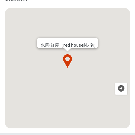
水尾•紅屋（red house純-宅）