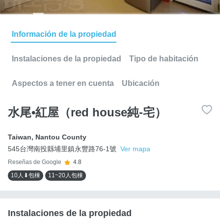
Información de la propiedad
Instalaciones de la propiedad
Tipo de habitación
Aspectos a tener en cuenta
Ubicación
水尾•紅屋（red house純-宅）
Taiwan
,
Nantou County
545台灣南投縣埔里鎮永豐路76-1號
Ver mapa
Reseñas de Google
4.8
10人⬇包棟
11~20人包棟
Instalaciones de la propiedad