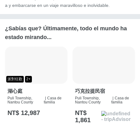
a y embarcarse en un viaje maravilloso e inolvidable.
¿Sabías que? Últimamente, todo el mundo ha
estado mirando...
派對狂歡
2+
湖心庭
巧克拉提民宿
Puli Township,
|
Casa de
Puli Township,
|
Casa de
Nantou County
familia
Nantou County
familia
NT$ 12,987
NT$
1,861