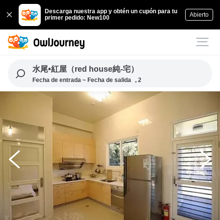
Descarga nuestra app y obtén un cupón para tu
Abierto
primer pedido: New100
水尾•紅屋（red house純-宅）
Fecha de entrada ~ Fecha de salida
, 2