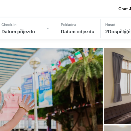
Chat 
Check-in
Pokladna
Hosté
-
Datum příjezdu
Datum odjezdu
2Dospělý(é) 