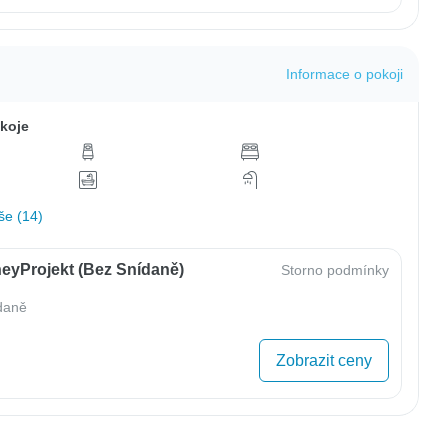
Informace o pokoji
koje
še (14)
eyProjekt (bez Snídaně)
Storno podmínky
daně
Zobrazit ceny