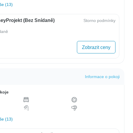
še (13)
eyProjekt (bez Snídaně)
Storno podmínky
daně
Zobrazit ceny
Informace o pokoji
koje
še (13)