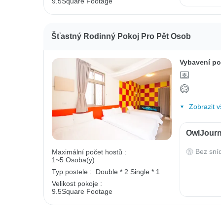
9.5Square Footage
Šťastný Rodinný Pokoj Pro Pět Osob
Vybavení po
Zobrazit v
OwlJourn
Bez sní
Maximální počet hostů :
1~5 Osoba(y)
Typ postele :
Double * 2
Single * 1
Velikost pokoje :
9.5Square Footage