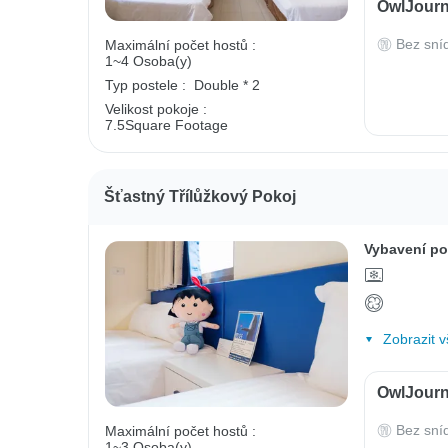
OwlJourn
Bez sní
Maximální počet hostů :
1~4 Osoba(y)
Typ postele :
Double * 2
Velikost pokoje :
7.5Square Footage
Šťastný Třílůžkový Pokoj
Vybavení po
Zobrazit v
OwlJourn
Bez sní
Maximální počet hostů :
1~3 Osoba(y)