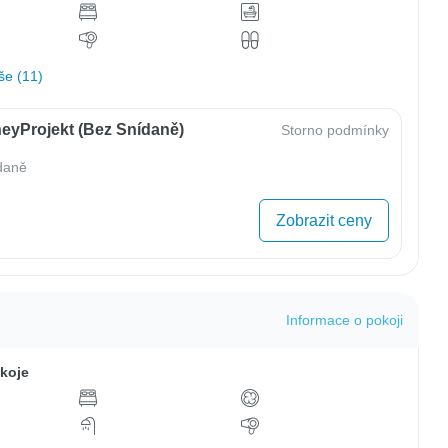
še (11)
eyProjekt (bez Snídaně)
Storno podmínky
daně
Zobrazit ceny
Informace o pokoji
koje