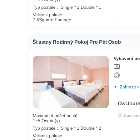
Typ postele :
Single * 1
Double * 1
Velikost pokoje :
7.5Square Footage
Šťastný Rodinný Pokoj Pro Pět Osob
Vybavení po
Zobrazit v
OwlJourn
Bez sní
Maximální počet hostů :
1~5 Osoba(y)
Typ postele :
Single * 1
Double * 2
Velikost pokoje :