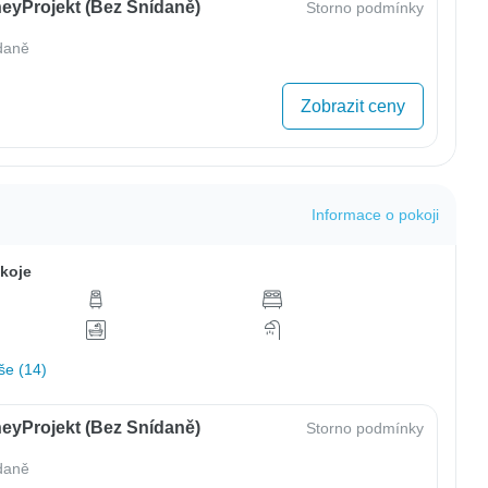
eyProjekt (bez Snídaně)
Storno podmínky
daně
Zobrazit ceny
Informace o pokoji
koje
še (14)
eyProjekt (bez Snídaně)
Storno podmínky
daně