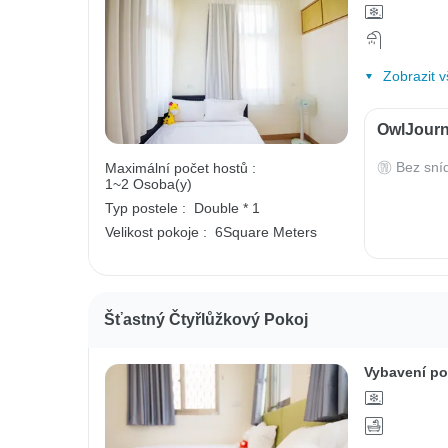
Zobrazit v
OwlJourn
Bez sní
Maximální počet hostů :
1~2 Osoba(y)
Typ postele :
Double * 1
Velikost pokoje :
6Square Meters
Šťastný Čtyřlůžkový Pokoj
Vybavení po