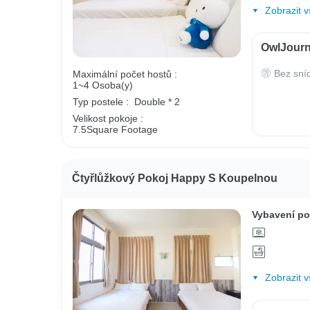
Zobrazit v
OwlJourn
Bez sní
Maximální počet hostů :
1~4 Osoba(y)
Typ postele :
Double * 2
Velikost pokoje :
7.5Square Footage
Čtyřlůžkový Pokoj Happy S Koupelnou
Vybavení po
Zobrazit v