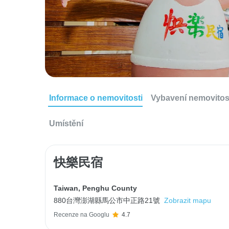
Informace o nemovitosti
Vybavení nemovitos
Umístění
快樂民宿
Taiwan
,
Penghu County
880台灣澎湖縣馬公市中正路21號
Zobrazit mapu
Recenze na Googlu
4.7