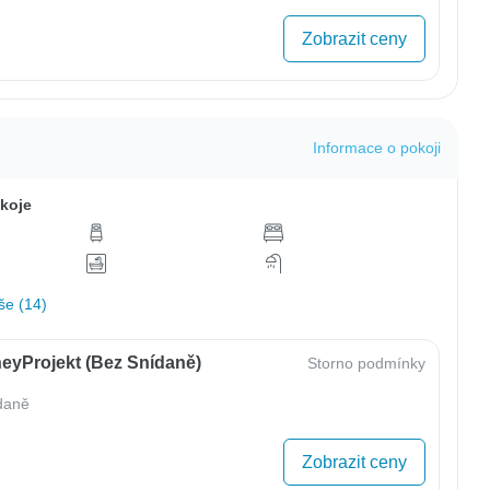
Zobrazit ceny
Informace o pokoji
koje
še (14)
eyProjekt (bez Snídaně)
Storno podmínky
daně
Zobrazit ceny