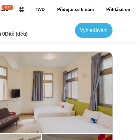
HOT
JuJu
TWD
Přidejte se k nám
Přihlásit se
Vyhledávání
0Dítě (děti)