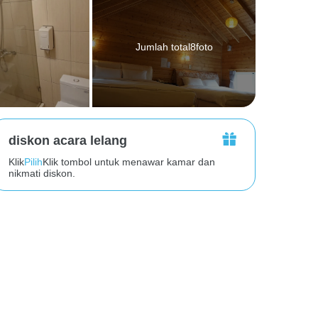
Jumlah total8foto
diskon acara lelang
Klik
Pilih
Klik tombol untuk menawar kamar dan
nikmati diskon.