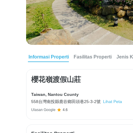
Informasi Properti
Fasilitas Properti
Jenis 
櫻花嶺渡假山莊
Taiwan
,
Nantou County
558台灣南投縣鹿谷鄉田頭巷25-3-2號
Lihat Peta
Ulasan Google
4.6