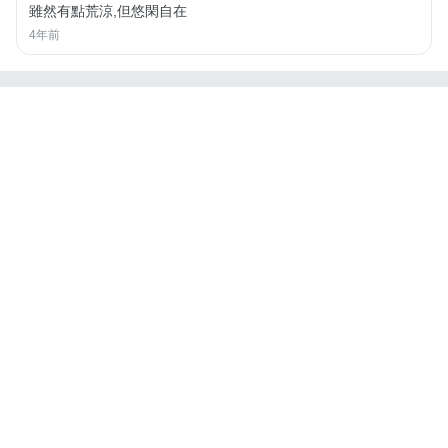
雖然有點荒涼,但悠閑自在
4年前