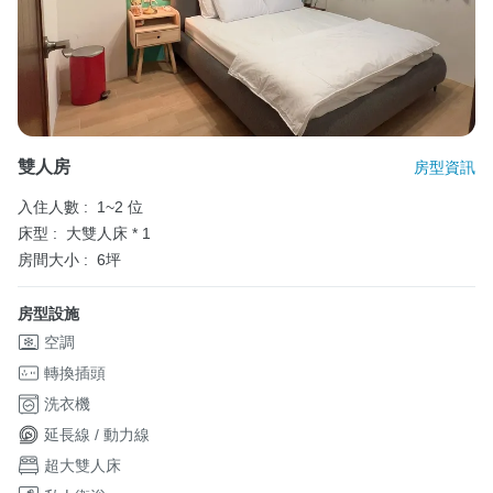
雙人房
房型資訊
入住人數 :
1~2 位
床型 :
大雙人床 * 1
房間大小 :
6坪
房型設施
空調
轉換插頭
洗衣機
延長線 / 動力線
超大雙人床