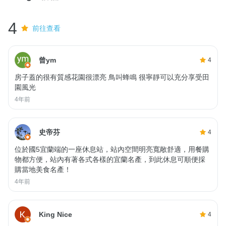
4
前往查看
曾ym
4
房子蓋的很有質感花園很漂亮 鳥叫蜂鳴 很寧靜可以充分享受田
園風光
4年前
史帝芬
4
位於國5宜蘭端的一座休息站，站內空間明亮寬敞舒適，用餐購
物都方便，站內有著各式各樣的宜蘭名產，到此休息可順便採
購當地美食名產！
4年前
King Nice
4