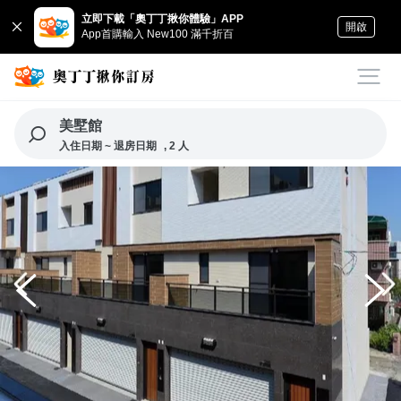
立即下載「奧丁丁揪你體驗」APP
開啟
App首購輸入 New100 滿千折百
美墅館
入住日期 ~ 退房日期
, 2 人