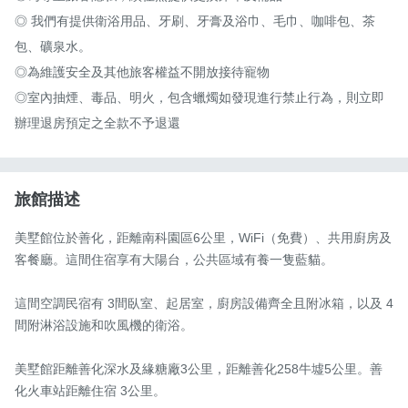
◎ 我們有提供衛浴用品、牙刷、牙膏及浴巾、毛巾、咖啡包、茶
包、礦泉水。

◎為維護安全及其他旅客權益不開放接待寵物

◎室內抽煙、毒品、明火，包含蠟燭如發現進行禁止行為，則立即
辦理退房預定之全款不予退還
旅館描述
美墅館位於善化，距離南科園區6公里，WiFi（免費）、共用廚房及
客餐廳。這間住宿享有大陽台，公共區域有養一隻藍貓。

這間空調民宿有 3間臥室、起居室，廚房設備齊全且附冰箱，以及 4
間附淋浴設施和吹風機的衛浴。

美墅館距離善化深水及緣糖廠3公里，距離善化258牛墟5公里。善
化火車站距離住宿 3公里。