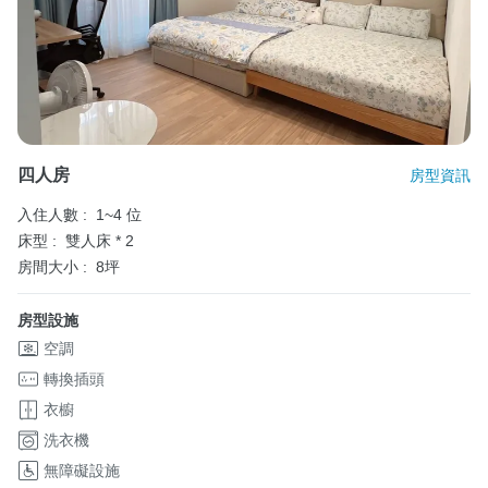
四人房
房型資訊
入住人數 :
1~4 位
床型 :
雙人床 * 2
房間大小 :
8坪
房型設施
空調
轉換插頭
衣櫥
洗衣機
無障礙設施