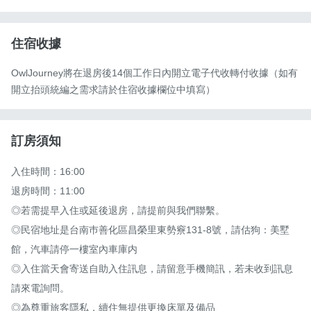
住宿收據
OwlJourney將在退房後14個工作日內開立電子代收轉付收據（如有
開立抬頭統編之需求請於住宿收據欄位中填寫）
訂房須知
入住時間：16:00

退房時間：11:00

◎若需提早入住或延後退房，請提前與我們聯繫。

◎民宿地址是台南巿善化區昌榮里東勢竂131-8號，請估狗：美墅
館，汽車請停一樓室內車庫内

◎入住當天會寄送自助入住訊息，請留意手機簡訊，若未收到訊息
請來電詢問。

◎為尊重旅客隱私，續住無提供更換床單及備品
