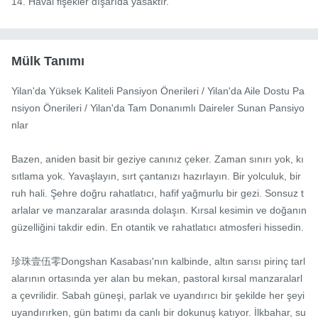
14. Havai fişekler dışarıda yasaktır.
Mülk Tanımı
Yilan'da Yüksek Kaliteli Pansiyon Önerileri / Yilan'da Aile Dostu Pa
nsiyon Önerileri / Yilan'da Tam Donanımlı Daireler Sunan Pansiyo
nlar

Bazen, aniden basit bir geziye canınız çeker. Zaman sınırı yok, kı
sıtlama yok. Yavaşlayın, sırt çantanızı hazırlayın. Bir yolculuk, bir 
ruh hali. Şehre doğru rahatlatıcı, hafif yağmurlu bir gezi. Sonsuz t
arlalar ve manzaralar arasında dolaşın. Kırsal kesimin ve doğanın 
güzelliğini takdir edin. En otantik ve rahatlatıcı atmosferi hissedin.

珍珠壹伍零Dongshan Kasabası'nın kalbinde, altın sarısı pirinç tarl
alarının ortasında yer alan bu mekan, pastoral kırsal manzaralarl
a çevrilidir. Sabah güneşi, parlak ve uyandırıcı bir şekilde her şeyi 
uyandırırken, gün batımı da canlı bir dokunuş katıyor. İlkbahar, su 