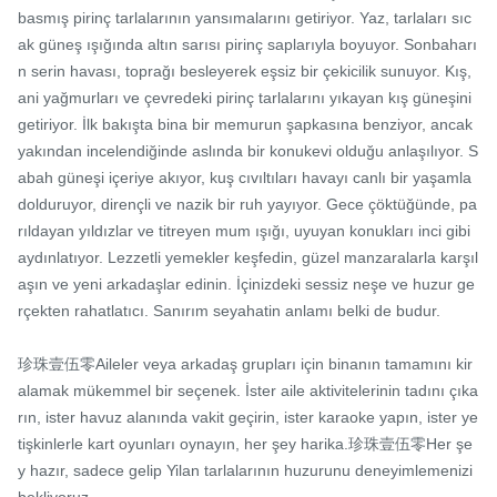
basmış pirinç tarlalarının yansımalarını getiriyor. Yaz, tarlaları sıc
ak güneş ışığında altın sarısı pirinç saplarıyla boyuyor. Sonbaharı
n serin havası, toprağı besleyerek eşsiz bir çekicilik sunuyor. Kış, 
ani yağmurları ve çevredeki pirinç tarlalarını yıkayan kış güneşini 
getiriyor. İlk bakışta bina bir memurun şapkasına benziyor, ancak 
yakından incelendiğinde aslında bir konukevi olduğu anlaşılıyor. S
abah güneşi içeriye akıyor, kuş cıvıltıları havayı canlı bir yaşamla 
dolduruyor, dirençli ve nazik bir ruh yayıyor. Gece çöktüğünde, pa
rıldayan yıldızlar ve titreyen mum ışığı, uyuyan konukları inci gibi 
aydınlatıyor. Lezzetli yemekler keşfedin, güzel manzaralarla karşıl
aşın ve yeni arkadaşlar edinin. İçinizdeki sessiz neşe ve huzur ge
rçekten rahatlatıcı. Sanırım seyahatin anlamı belki de budur.

珍珠壹伍零Aileler veya arkadaş grupları için binanın tamamını kir
alamak mükemmel bir seçenek. İster aile aktivitelerinin tadını çıka
rın, ister havuz alanında vakit geçirin, ister karaoke yapın, ister ye
tişkinlerle kart oyunları oynayın, her şey harika.珍珠壹伍零Her şe
y hazır, sadece gelip Yilan tarlalarının huzurunu deneyimlemenizi 