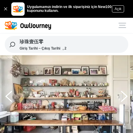
Uygulamamızı indirin ve ilk siparişiniz için New100
Açık
kuponunu kullanın.
珍珠壹伍零
Giriş Tarihi ~ Çıkış Tarihi
, 2