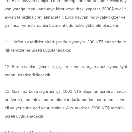
10. Evcil hayvan sahipleri oda temizliğinden sorumludur. Evcil hay
van yatağa veya kanepeye idrar veya dışkı yaparsa 3000$ evcil h
ayvan temizlik ücreti alınacaktır. Evcil hayvan mobilyaları çizer ve
ya hasar verirse, sahibi tazminat ödemekle yükümlü olacaktır.

11. Lütfen ev terliklerinizi dışarıda giymeyin. 200 NT$ tutarında te
rlik temizleme ücreti uygulanacaktır.

12. Barda satılan içecekler, şişeleri kendiniz açarsanız piyasa fiyat
ından ücretlendirilecektir.

13. Gazlı barbekü ızgarası için 1000 NT$ ekipman ücreti alınacak
tır. Ayrıca, mutfak ve sofra takımları kullanımdan sonra temizlenm
eli ve yerlerine geri konulmalıdır. Aksi takdirde 2000 NT$ temizlik 
ücreti uygulanacaktır.
