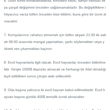
6. Uzun süreli konaklamalarda, konukevi havlu, banyo havlusu ve
ya çarşaf değişimini önceden sağlamamaktadır. Bu değişikliklere i
htiyacınız varsa lütfen önceden bize bildirin; buna göre bir ücret al
ınacaktır.

7. Komşularınızı rahatsız etmemek için lütfen akşam 21:00 ile sab
ah 08:00 arasında mangal yapmaktan, şarkı söylemekten veya y
üksek ses çıkarmaktan kaçının.

8. Evcil hayvanlarla ilgili olarak: Evcil hayvanlar önceden bildirilme
lidir. Girişte 1000$ depozito alınacak ve herhangi bir ihlal olmadığı 
teyit edildikten sonra çıkışta iade edilecektir.

9. Oda başına yalnızca iki evcil hayvan kabul edilmektedir. Evcil h
ayvan başına günlük 400$ temizlik ücreti alınacaktır.
