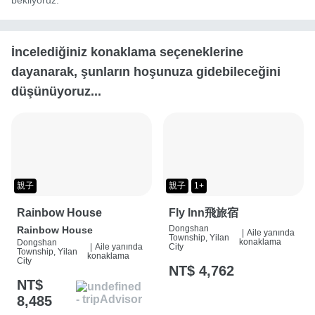
bekliyoruz.
İncelediğiniz konaklama seçeneklerine
dayanarak, şunların hoşunuza gidebileceğini
düşünüyoruz...
親子
親子
1+
Rainbow House
Fly Inn飛旅宿
Dongshan
Rainbow House
|
Aile yanında
Township, Yilan
konaklama
Dongshan
City
|
Aile yanında
Township, Yilan
konaklama
City
NT$ 4,762
NT$
8,485