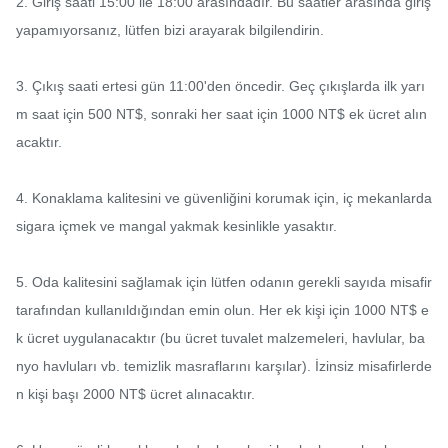
2. Giriş saati 15:00 ile 18:00 arasındadır. Bu saatler arasında giriş 
yapamıyorsanız, lütfen bizi arayarak bilgilendirin.

3. Çıkış saati ertesi gün 11:00'den öncedir. Geç çıkışlarda ilk yarı
m saat için 500 NT$, sonraki her saat için 1000 NT$ ek ücret alın
acaktır.

4. Konaklama kalitesini ve güvenliğini korumak için, iç mekanlarda 
sigara içmek ve mangal yakmak kesinlikle yasaktır.

5. Oda kalitesini sağlamak için lütfen odanın gerekli sayıda misafir 
tarafından kullanıldığından emin olun. Her ek kişi için 1000 NT$ e
k ücret uygulanacaktır (bu ücret tuvalet malzemeleri, havlular, ba
nyo havluları vb. temizlik masraflarını karşılar). İzinsiz misafirlerde
n kişi başı 2000 NT$ ücret alınacaktır.
