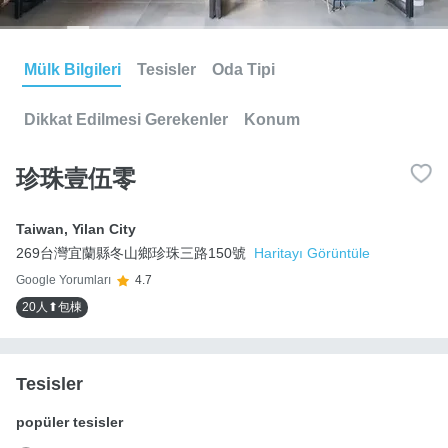
Mülk Bilgileri
Tesisler
Oda Tipi
Dikkat Edilmesi Gerekenler
Konum
珍珠壹伍零
Taiwan
,
Yilan City
269台灣宜蘭縣冬山鄉珍珠三路150號
Haritayı Görüntüle
Google Yorumları
4.7
20人⬆包棟
Tesisler
popüler tesisler