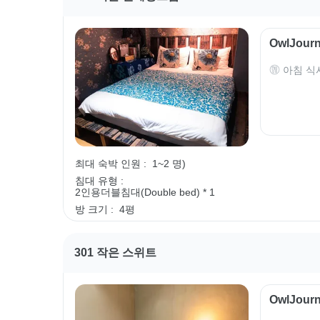
OwlJou
아침 식
최대 숙박 인원 :
1~2 명)
침대 유형 :
2인용더블침대(Double bed) * 1
방 크기 :
4평
301 작은 스위트
OwlJou