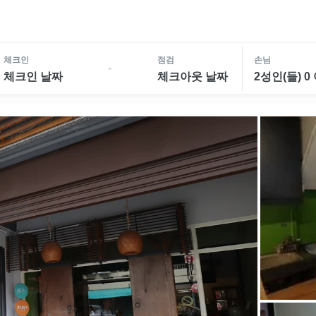
체크인
점검
손님
-
체크인 날짜
체크아웃 날짜
2성인(들) 0