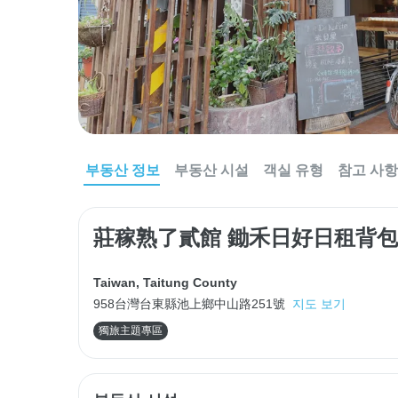
부동산 정보
부동산 시설
객실 유형
참고 사항
莊稼熟了貳館 鋤禾日好日租背
Taiwan
,
Taitung County
958台灣台東縣池上鄉中山路251號
지도 보기
獨旅主題專區