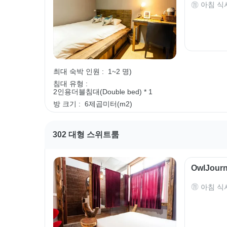
아침 식
최대 숙박 인원 :
1~2 명)
침대 유형 :
2인용더블침대(Double bed) * 1
방 크기 :
6제곱미터(m2)
302 대형 스위트룸
OwlJou
아침 식