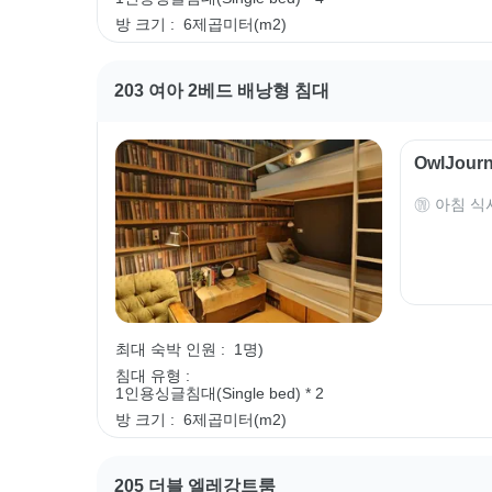
방 크기 :
6제곱미터(m2)
203 여아 2베드 배낭형 침대
OwlJou
아침 식
최대 숙박 인원 :
1명)
침대 유형 :
1인용싱글침대(Single bed) * 2
방 크기 :
6제곱미터(m2)
205 더블 엘레강트룸