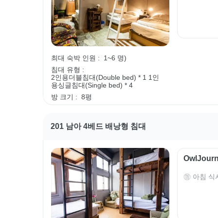
최대 숙박 인원 :
1~6 명)
침대 유형 :
2인용더블침대(Double bed) * 1
1인
용싱글침대(Single bed) * 4
방 크기 :
8평
201 남아 4베드 배낭형 침대
OwlJou
아침 식