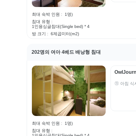
최대 숙박 인원 :
1명)
침대 유형 :
1인용싱글침대(Single bed) * 4
방 크기 :
6제곱미터(m2)
202명의 여아 4베드 배낭형 침대
OwlJou
아침 식
최대 숙박 인원 :
1명)
침대 유형 :
1인용싱글침대(Single bed) * 4