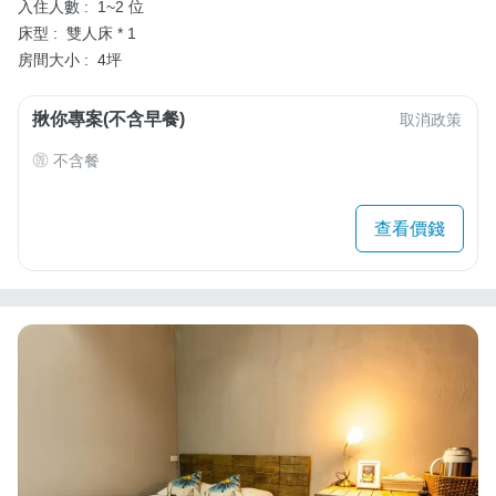
入住人數 :
1~2 位
床型 :
雙人床 * 1
房間大小 :
4坪
揪你專案(不含早餐)
取消政策
不含餐
查看價錢