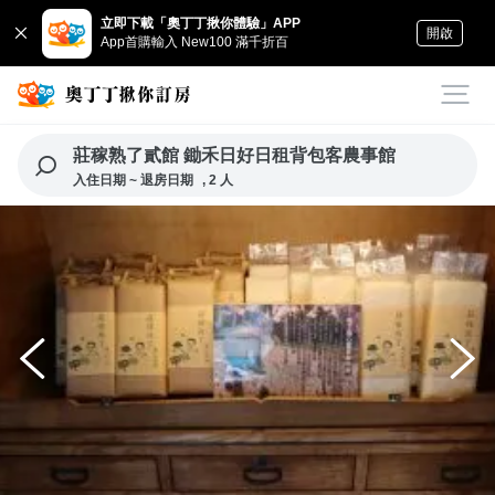
立即下載「奧丁丁揪你體驗」APP
開啟
App首購輸入 New100 滿千折百
莊稼熟了貳館 鋤禾日好日租背包客農事館
入住日期 ~ 退房日期
, 2 人