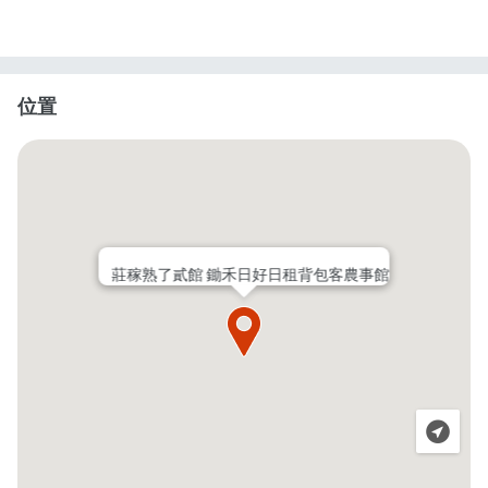
位置
莊稼熟了貳館 鋤禾日好日租背包客農事館