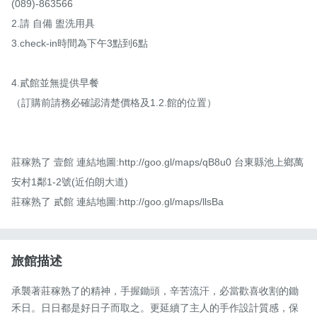
(089)-863566

2.請 自備 盥洗用具

3.check-in時間為下午3點到6點

4.貳館並無提供早餐

（訂購前請務必確認清楚價格及1.2.館的位置）

莊稼熟了 壹館 連結地圖:http://goo.gl/maps/qB8u0 台東縣池上鄉萬
安村1鄰1-2號(近伯朗大道)

莊稼熟了 貳館 連結地圖:http://goo.gl/maps/llsBa
旅館描述
承襲著莊稼熟了的精神，手握鋤頭，辛苦流汗，必當歡喜收割的鋤
禾日。日日都是好日子而取之。更延續了主人的手作設計質感，保