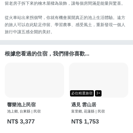
留老房子拆下來的檜木屋樑為裝飾，讓每個房間滿是能量與驚喜。

從火車站出來拐個彎，你就有機會展開真正的池上生活體驗。遠方
的旅人可以在此駐足停留、學習農事、感受風土，重新發現一個人
旅行中讓五感全開的美好。
根據您看過的住宿，我們猜你喜歡...
必住精選旅宿
3+
響樂池上民宿
遇見 雲山居
池上鄉, 台東縣
|
民宿
富里鄉, 花蓮縣
|
民宿
NT$ 3,377
NT$ 1,753