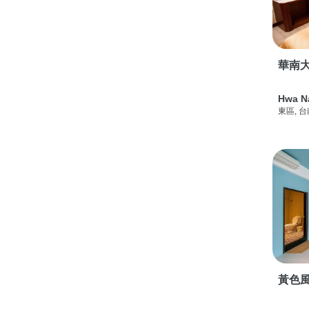
華南
Hwa N
東區, 
黃色