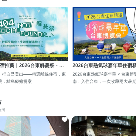
宿推薦｜2026台東解憂祭・…
2026台東熱氣球嘉年華住宿
，把自己登出——精選離線住宿．東
2026台東熱氣球嘉年華 × 台東
境．離島療癒提案
南：入住台東，一次收藏兩大暑
市
台灣