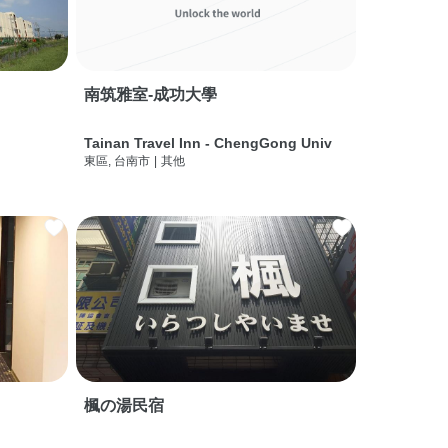
南筑雅室-成功大學
Tainan Travel Inn - ChengGong Univ
東區, 台南市
|
其他
楓の湯民宿