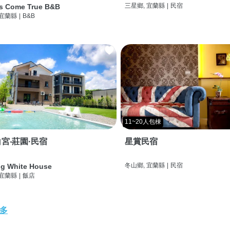
三星鄉, 宜蘭縣
|
民宿
s Come True B&B
 宜蘭縣
|
B&B
11~20人包棟
宮‧莊園·民宿
星賞民宿
冬山鄉, 宜蘭縣
|
民宿
g White House
 宜蘭縣
|
飯店
多