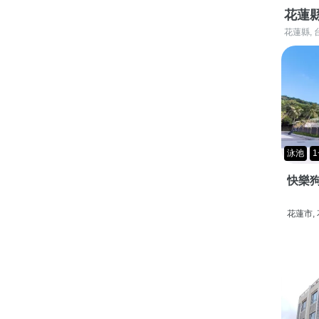
花蓮
花蓮縣, 
泳池
1
快樂狗
花蓮市,