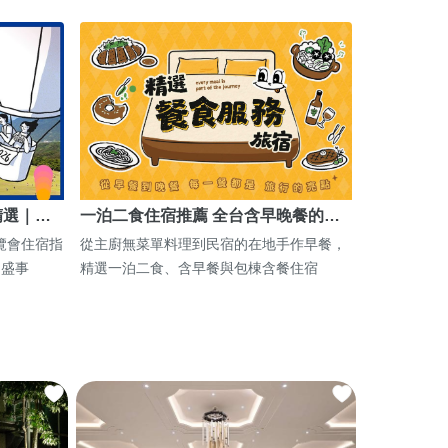
精選｜…
一泊二食住宿推薦 全台含早晚餐的…
博覽會住宿指
從主廚無菜單料理到民宿的在地手作早餐，
期盛事
精選一泊二食、含早餐與包棟含餐住宿