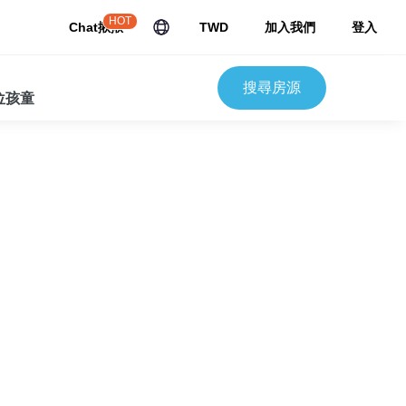
HOT
Chat揪揪
TWD
加入我們
登入
搜尋房源
 位孩童