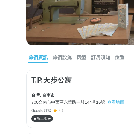
旅宿資訊
旅宿設施
房型
訂房須知
位置
T.P.天步公寓
台灣
,
台南市
700台南市中西區永華路一段144巷15號
查看地圖
Google 評論
4.6
🔥新上架🔥