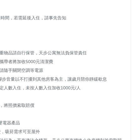
約入住時間，若需延後入住，請事先告知

重物品請自行保管，天步公寓無法負保管責任

帶者將加收5000元清潔費

請隨手關閉空調等電源

電視腳步音量以不打擾到其他房客為主，讓歲月陪你靜緩歇息

人數入住，未按人數入住加收1000元/人

，將照價索取賠償

壓電器產品

費，吸菸需求可至屋外
