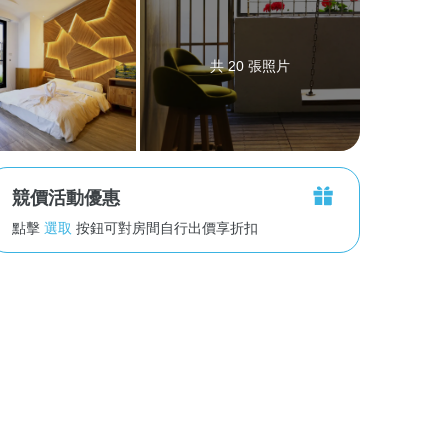
共 20 張照片
競價活動優惠
點擊
選取
按鈕可對房間自行出價享折扣