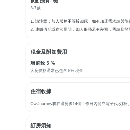
孩童 (
免費
/ 晚)
3-7歲
1. 請注意：加人服務不等於加床，如有加床需求請與旅
2. 連續假期或春節期間，加人服務若有差額，需請您於
稅金及附加費用
增值稅
5 %
客房價格通常已包含 5% 稅金
住宿收據
OwlJourney將在退房後14個工作日內開立電子代
訂房須知