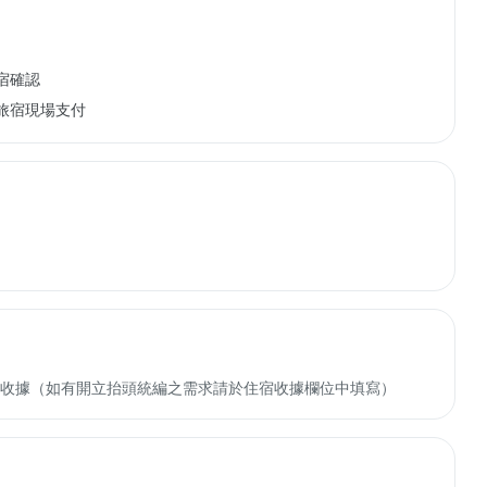
宿確認
旅宿現場支付
收轉付收據（如有開立抬頭統編之需求請於住宿收據欄位中填寫）