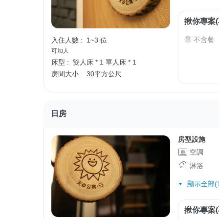
揪你專案(
不含餐
入住人數 :
1~3 位
可加人
床型 :
雙人床 * 1
單人床 * 1
房間大小 :
30平方公尺
日房
房型設施
空調
淋浴
顯示全部(1
揪你專案(