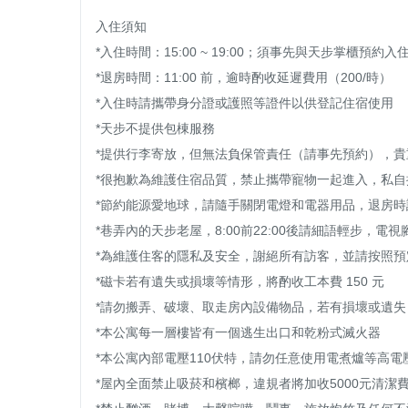
入住須知

*入住時間：15:00 ~ 19:00；須事先與天步掌櫃預
*退房時間：11:00 前，逾時酌收延遲費用（200/時）

*入住時請攜帶身分證或護照等證件以供登記住宿使用

*天步不提供包棟服務

*提供行李寄放，但無法負保管責任（請事先預約），貴
*很抱歉為維護住宿品質，禁止攜帶寵物一起進入，私自攜
*節約能源愛地球，請隨手關閉電燈和電器用品，退房時
*巷弄內的天步老屋，8:00前22:00後請細語輕步，
*為維護住客的隱私及安全，謝絕所有訪客，並請按照預定
*磁卡若有遺失或損壞等情形，將酌收工本費 150 元

*請勿搬弄、破壞、取走房內設備物品，若有損壞或遺失
*本公寓每一層樓皆有一個逃生出口和乾粉式滅火器

*本公寓內部電壓110伏特，請勿任意使用電煮爐等高電
*屋內全面禁止吸菸和檳榔，違規者將加收5000元清潔