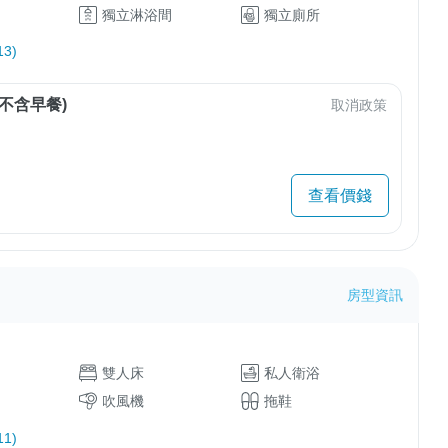
獨立淋浴間
獨立廁所
3)
不含早餐)
取消政策
查看價錢
房型資訊
雙人床
私人衛浴
吹風機
拖鞋
1)