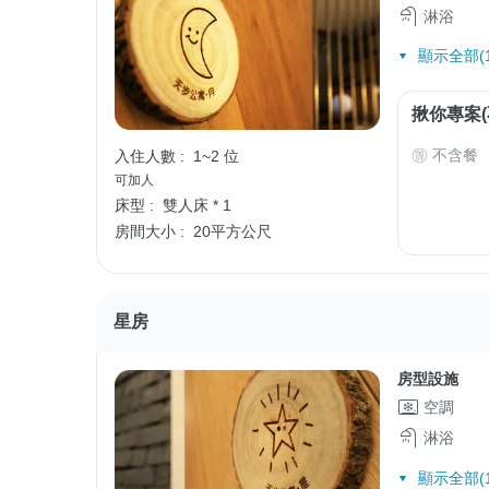
淋浴
顯示全部(1
揪你專案(
不含餐
入住人數 :
1~2 位
可加人
床型 :
雙人床 * 1
房間大小 :
20平方公尺
星房
房型設施
空調
淋浴
顯示全部(1