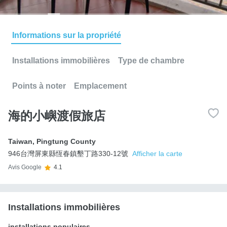
Informations sur la propriété
Installations immobilières
Type de chambre
Points à noter
Emplacement
海的小嶼渡假旅店
Taiwan
,
Pingtung County
946台灣屏東縣恆春鎮墾丁路330-12號
Afficher la carte
Avis Google
4.1
Installations immobilières
installations populaires