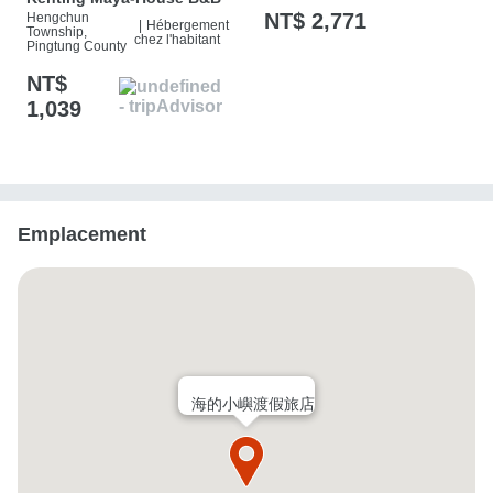
NT$ 2,771
Hengchun
|
Hébergement
Township,
chez l'habitant
Pingtung County
NT$
1,039
Emplacement
海的小嶼渡假旅店