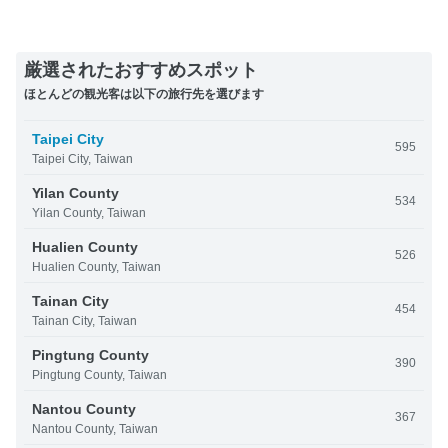
厳選されたおすすめスポット
ほとんどの観光客は以下の旅行先を選びます
Taipei City
595
Taipei City, Taiwan
Yilan County
534
Yilan County, Taiwan
Hualien County
526
Hualien County, Taiwan
Tainan City
454
Tainan City, Taiwan
Pingtung County
390
Pingtung County, Taiwan
Nantou County
367
Nantou County, Taiwan