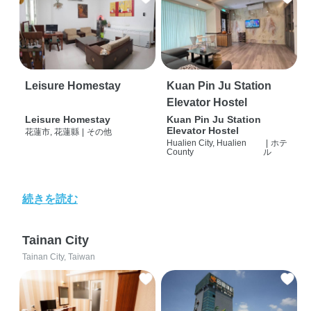
Leisure Homestay
Kuan Pin Ju Station
Elevator Hostel
Leisure Homestay
Kuan Pin Ju Station
Elevator Hostel
花蓮市, 花蓮縣
|
その他
Hualien City, Hualien
|
ホテ
County
ル
続きを読む
Tainan City
Tainan City, Taiwan