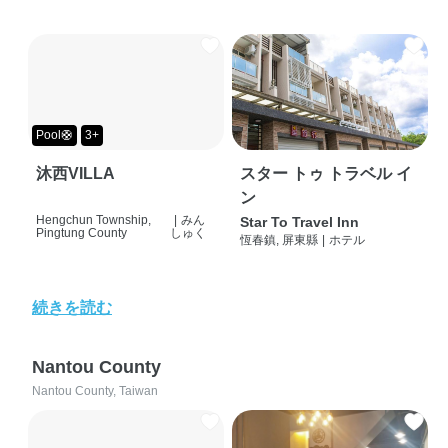
Pool🛟
3+
沐西VILLA
スター トゥ トラベル イ
ン
Hengchun Township,
|
みん
Star To Travel Inn
Pingtung County
しゅく
恆春鎮, 屏東縣
|
ホテル
続きを読む
Nantou County
Nantou County, Taiwan