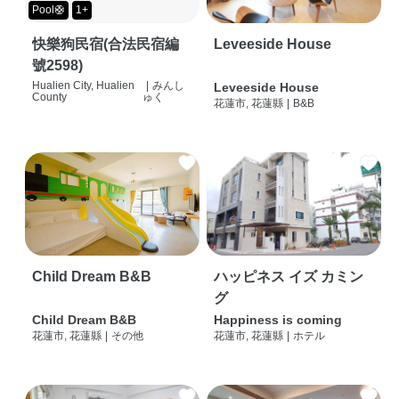
Pool🛟
1+
快樂狗民宿(合法民宿編
Leveeside House
號2598)
Hualien City, Hualien
|
みんし
Leveeside House
County
ゅく
花蓮市, 花蓮縣
|
B&B
Child Dream B&B
ハッピネス イズ カミン
グ
Child Dream B&B
Happiness is coming
花蓮市, 花蓮縣
|
その他
花蓮市, 花蓮縣
|
ホテル