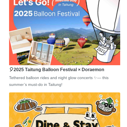
🎈2025 Taitung Balloon Festival × Doraemon
Tethered balloon rides and night glow concerts ✨— this
summer’s must-do in Taitung!