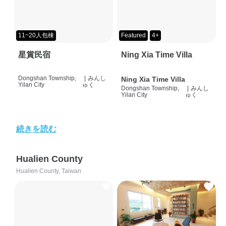
11~20人包棟
Featured
4+
星賞民宿
Ning Xia Time Villa
Dongshan Township,
|
みんし
Ning Xia Time Villa
Yilan City
ゅく
Dongshan Township,
|
みんし
Yilan City
ゅく
続きを読む
Hualien County
Hualien County, Taiwan