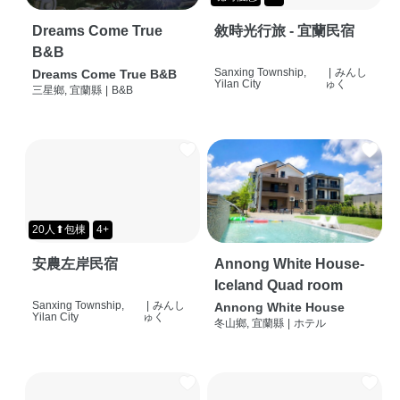
Dreams Come True
敘時光行旅 - 宜蘭民宿
B&B
Sanxing Township,
|
みんし
Dreams Come True B&B
Yilan City
ゅく
三星鄉, 宜蘭縣
|
B&B
20人⬆包棟
4+
安農左岸民宿
Annong White House-
Iceland Quad room
Sanxing Township,
|
みんし
Annong White House
Yilan City
ゅく
冬山鄉, 宜蘭縣
|
ホテル