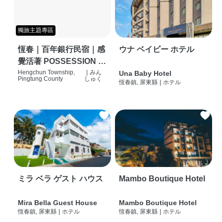
獨旅主題專區
恆春｜百年銀行民宿｜感
ウナ ベイビー ホテル
覺活著 POSSESSION |
背包客棧 | 恆春必住特色
Hengchun Township,
|
みん
Una Baby Hotel
Pingtung County
しゅく
恆春鎮, 屏東縣
|
ホテル
旅店 | HOSTEL |
ミラ ベラ ゲスト ハウス
Mambo Boutique Hotel
Mira Bella Guest House
Mambo Boutique Hotel
恆春鎮, 屏東縣
|
ホテル
恆春鎮, 屏東縣
|
ホテル