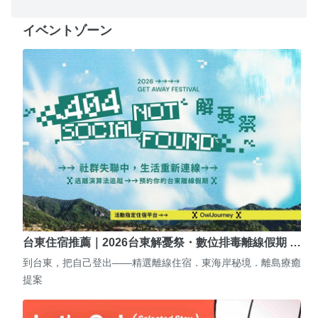
イベントゾーン
台東住宿推薦｜2026台東解憂祭・數位排毒離線假期 …
到台東，把自己登出——精選離線住宿．東海岸秘境．離島療癒
提案