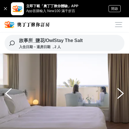
立即下載「奧丁丁揪你體驗」APP
開啟
App首購輸入 New100 滿千折百
故事所_鹽花/OwlStay The Salt
入住日期 ~ 退房日期
, 2 人