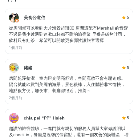
美食公道伯
5
從房間就可以看到大片海景超讚👍🏻 房間還配有Marshall 的音響
不過是我少數遇到連漱口杯都不附的旅宿業 早餐是碳烤吐司，
飲料只有紅茶，希望可以開放更多彈性讓旅客選擇
1個月前
豬豬
5
房間乾淨整潔，室內燈光明亮舒適，空間寬敞不會有壓迫感。
陽台就能欣賞到美麗的海景，景色很棒，入住體驗非常愉快，
地點很方便，離夜市、餐廳都很近，推薦～
2個月前
chia pei “PP” Hsieh
5
超讚的旅宿體驗，一進門就有親切的服務人員幫大家做說明以
及check in，餐廳是溫馨的停留點，還有一個友善的換鞋區，增