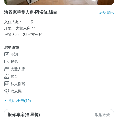
海景豪華雙人房-附浴缸.陽台
房型資訊
入住人數 :
1~2 位
床型 :
大雙人床 * 1
房間大小 :
22平方公尺
房型設施
空調
暖氣
大雙人床
陽台
私人衛浴
吹風機
顯示全部(19)
揪你專案(含早餐)
取消政策