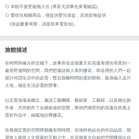
​◎ 本館不接受寵物入住 (導盲犬請事先來電確認)。

◎ 嬰幼兒相關用品，僅提供嬰兒澡盆，其他皆無提供

    (澡盆數量有限，請提前來電告知)。
旅館描述
在時間與緣分的交織下，故事所在這個夏天在花蓮海濱街尋覓到一
處視野遼闊的空間，我們想邀請旅人來到鹽花，和這裡的人們一起
探討何謂生活中的必需，暫且脫離時間刻度的限制，親身融入這片
土地，補足生活必需的營養。

以定置漁場為概念，邀請工藝團隊、藝術家、工藝師，以及兩位創
作者，共同創作了永續旅遊的型態，將他們感受到的花蓮自然風土
置於作品中，細膩地詮釋鹽花。

在每個定置的空間裡都藏有與時間、在地特色結合的作品結晶，期
望旅人能從人文探索的互動之中，在這個來去自如的空間獲得出自