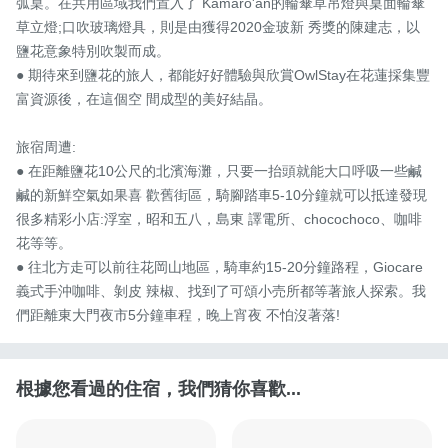
弧桌。在共用區域我們置入了 Kamaro'an的輪傘草吊燈與桌面輪傘
草立燈;口吹玻璃燈具，則是由獲得2020金玻新 秀獎的陳建志，以
鹽花意象特別吹製而成。

● 期待來到鹽花的旅人，都能好好體驗與欣賞OwlStay在花蓮採集豐
富資源後，在這個空 間成型的美好結晶。

旅宿周遭:

● 在距離鹽花10公尺的北濱海灘，只要一抬頭就能大口呼吸一些鹹
鹹的新鮮空氣如果喜 歡舊街區，騎腳踏車5-10分鐘就可以抵達發現
很多精彩小店:浮室，昭和五八，島東 譯電所、chocochoco、咖啡
花等等。

● 往北方走可以前往花岡山地區，騎車約15-20分鐘路程，Giocare
義式手沖咖啡、剝皮 辣椒、找到了可頌小売所都等著旅人探索。我
們距離東大門夜市5分鐘車程，晚上宵夜 不怕沒著落!
根據您看過的住宿，我們猜你喜歡...