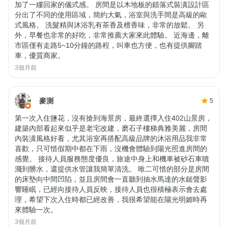
加了一縷回家的儀式感。 房間是以木地板的錯落式裝潢設計區
分出了不同的使用區域，簡約大氣，浴室與洗手間是高級的歐
式風格。 洗髮精與沐浴乳有茶香及檀香味，非常的放鬆。 另
外，早餐也非常的好吃，非常推薦大家來此體驗。 近海邊，離
市區僅有走路5~10分鐘的路程，叫車也方便，也有提供腳踏
車，優質商家。
3個月前
麥測
5
第一次入住鹽花，沒有搶到海景房，最終選擇入住402山景房，
建築內部看起來似乎是老宅改建，磨石子樓梯典雅美麗，房間
內裝潢風格好看，尤其浴室再搭配高級品牌的沐浴用品我非常
喜歡，只可惜假期中都在下雨，沒機會體驗到陽光照進房間的
感覺。 接待人員服務態度優良，旅途中身上和機車被砂石車噴
濺到髒水，還提供水管讓我簡單清洗。 唯二可惜的部分是房間
的床墊向中間凹陷，並且房間會一直聽到抽水馬達的水鎚聲影
響睡眠，已經向接待人員反映，接待人員也很積極表示會去處
理，希望下次入住時都已經改善，我很希望能在陽光明媚時再
來體驗一次。
3個月前