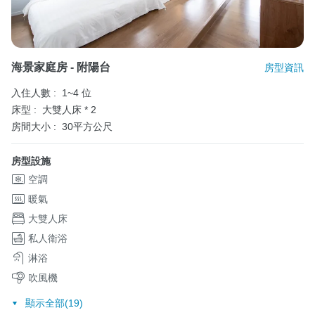
海景家庭房 - 附陽台
房型資訊
入住人數 :
1~4 位
床型 :
大雙人床 * 2
房間大小 :
30平方公尺
房型設施
空調
暖氣
大雙人床
私人衛浴
淋浴
吹風機
顯示全部(19)