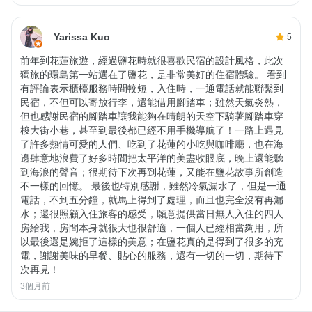
Yarissa Kuo
5
前年到花蓮旅遊，經過鹽花時就很喜歡民宿的設計風格，此次
獨旅的環島第一站選在了鹽花，是非常美好的住宿體驗。 看到
有評論表示櫃檯服務時間較短，入住時，一通電話就能聯繫到
民宿，不但可以寄放行李，還能借用腳踏車；雖然天氣炎熱，
但也感謝民宿的腳踏車讓我能夠在晴朗的天空下騎著腳踏車穿
梭大街小巷，甚至到最後都已經不用手機導航了！一路上遇見
了許多熱情可愛的人們、吃到了花蓮的小吃與咖啡廳，也在海
邊肆意地浪費了好多時間把太平洋的美盡收眼底，晚上還能聽
到海浪的聲音；很期待下次再到花蓮，又能在鹽花故事所創造
不一樣的回憶。 最後也特別感謝，雖然冷氣漏水了，但是一通
電話，不到五分鐘，就馬上得到了處理，而且也完全沒有再漏
水；還很照顧入住旅客的感受，願意提供當日無人入住的四人
房給我，房間本身就很大也很舒適，一個人已經相當夠用，所
以最後還是婉拒了這樣的美意；在鹽花真的是得到了很多的充
電，謝謝美味的早餐、貼心的服務，還有一切的一切，期待下
次再見！
3個月前