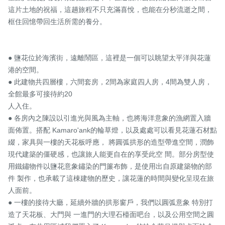
這片土地的祝福，這趟旅程不只充滿喜悅，也能在分秒流逝之間，
框住回憶帶回生活所需的養分。

● 鹽花位於海濱街，遠離鬧區，這裡是一個可以眺望太平洋與花蓮
港的空間。

● 此建物共四層樓，六間套房，2間為家庭四人房，4間為雙人房，
全館最多可接待約20

人入住。

● 各房內之陳設以引進光與風為主軸，也將海洋意象的漁網置入牆
面佈置。搭配 Kamaro'ank的輪草燈，以及處處可以看見花蓮石材點
綴，家具與一樓的天花板呼應， 將圓弧拱形的造型帶進空間，潤飾
現代建築的僵硬感，也讓旅人能更自在的享受此空 間。部分房型使
用鐵鏽物件以鹽花意象鏽染的門簾布飾，是使用出自原建築物的部
件 製作，也承載了這棟建物的歷史，讓花蓮的時間與變化呈現在旅
人面前。

● 一樓的接待大廳，延續外牆的拱形窗戶，我們以圓弧意象 特別打
造了天花板、大門與 一進門的大理石檯面吧台，以及公用空間之圓