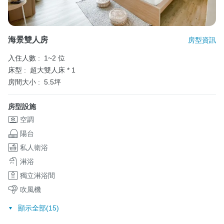
海景雙人房
房型資訊
入住人數 :
1~2 位
床型 :
超大雙人床 * 1
房間大小 :
5.5坪
房型設施
空調
陽台
私人衛浴
淋浴
獨立淋浴間
吹風機
顯示全部(15)