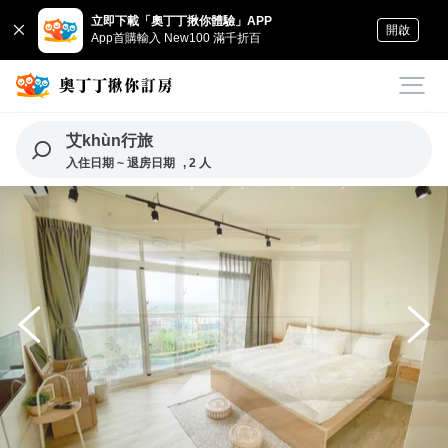
立即下載「奧丁丁揪你體驗」APP
開啟
App首購輸入 New100 滿千折百
艾khùn行旅
入住日期 ~ 退房日期
, 2 人