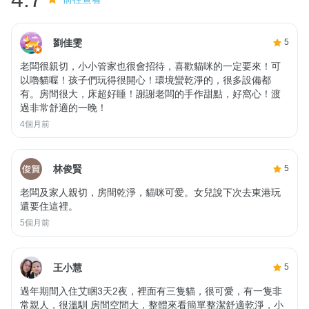
劉佳雯
5
老闆很親切，小小管家也很會招待，喜歡貓咪的一定要來！可
以嚕貓喔！孩子們玩得很開心！環境蠻乾淨的，很多設備都
有。房間很大，床超好睡！謝謝老闆的手作甜點，好窩心！渡
過非常舒適的一晚！
4個月前
林俊賢
5
老闆及家人親切，房間乾淨，貓咪可愛。女兒說下次去東港玩
還要住這裡。
5個月前
王小慧
5
過年期間入住艾睏3天2夜，裡面有三隻貓，很可愛，有一隻非
常親人，很溫馴 房間空間大，整體來看簡單整潔舒適乾淨，小