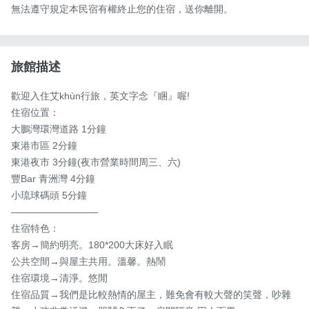
無法遵守規定本民宿有權終止您的住宿，送你離開。
旅館描述
歡迎入住艾khùn行旅，英文字念『睏』喔!

住宿位置：

大鵬灣環灣道路 1分鐘

東港市區 2分鐘

東港夜市 3分鐘(夜市營業時間周三、六)

豐Bar 青洲灣 4分鐘

小琉球碼頭 5分鐘

—————————

住宿特色：

客房→簡約明亮。180*200大床好入眠

公共空間→與屋主共用。溫馨。熱鬧

住宿環境→清淨。悠閒

住宿品質→我們是比較熱情的屋主，難免會有較大聲的笑聲，吵雜