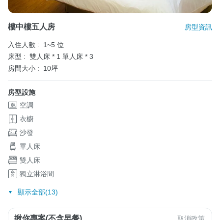
樓中樓五人房
房型資訊
入住人數 :
1~5 位
床型 :
雙人床 * 1
單人床 * 3
房間大小 :
10坪
房型設施
空調
衣櫥
沙發
單人床
雙人床
獨立淋浴間
顯示全部(13)
揪你專案(不含早餐)
取消政策