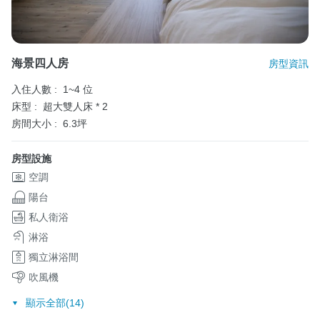
海景四人房
房型資訊
入住人數 :
1~4 位
床型 :
超大雙人床 * 2
房間大小 :
6.3坪
房型設施
空調
陽台
私人衛浴
淋浴
獨立淋浴間
吹風機
顯示全部(14)