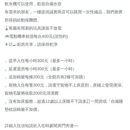
飲水機可以使用，歡迎自備水壺

有需求的朋友，一樓提供誠實商店可以購買一次性備品，我們會將
所得捐給動保團體。

🪀客廳有簡易的玩具讓孩子放電

🚲電動機車租借每台400元(須預約)

👨🏻‍🍳廚房共享，請保持乾淨

。提早入住每小時300元（最多一小時）

。延遲退房每小時300元（最多一小時）

。追加棉被每條200元（全館共有2條可加購）

。寵物入住每隻300元，請遵守寵物不上床原則，床鋪上發現便溺、
寵物毛髮將收取2000元清潔費

。沒有加床服務，超過12歲以上床睡不下請多訂一間房或「自備睡
墊枕頭棉被不加價」

詳細入住須知請於入住時參閱房門旁邊~~
