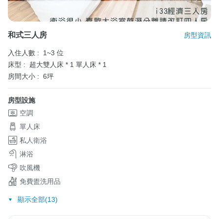
和式三人房
房型資訊
入住人數 :
1~3 位
床型 :
超大雙人床 * 1
單人床 * 1
房間大小 :
6坪
房型設施
空調
單人床
私人衛浴
淋浴
吹風機
免費盥洗用品
顯示全部(13)