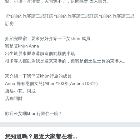
聲。小孩非常活潑，哭鬧免不了，房間隔音 因人而異。

※怕吵的旅客請三思訂房 怕吵的旅客請三思訂房 怕吵的旅客請三思
訂房

介紹完民宿，要來好好介紹一下艾khùn 成員

我是艾khùn Anna

出生於屏東縣東港鎮這個純樸的小鎮

很多客人都以為我是嫁來東港的，但我是個土生土長的東港人。

來介紹一下我們艾khùn行旅的成員

Anna 擁有兩個女兒(Albee/103年,Amber/106年)

店貓小花、阿成

店狗阿財

歡迎來艾睏khùn行旅住一晚!!
您知道嗎？最近大家都在看...