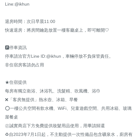
Line:@ikhun

退房時間：次日早晨11:00

快速退房：將房間鑰匙放置一樓客廳桌上，即可離開🤍

🅿️停車資訊

停車請洽官方Line ID:@ikhun，車輛停放不負保管責任。

非住宿房客請勿占用

★住宿提供

每房有獨立衛浴、沐浴乳、洗髮精、吹風機、浴巾

❌「客房無提供」熱水壺、冰箱、早餐

⭕️一樓公共空間有飲水機、WiFi、兒童遊戲空間、共用冰箱、玻璃
屋餐桌

㊣誠實商店下方免費提供妝髮用品使用，用畢請歸還

♻️自2023年7月1日起，不主動提供一次性備品包含礦泉水，廚房有