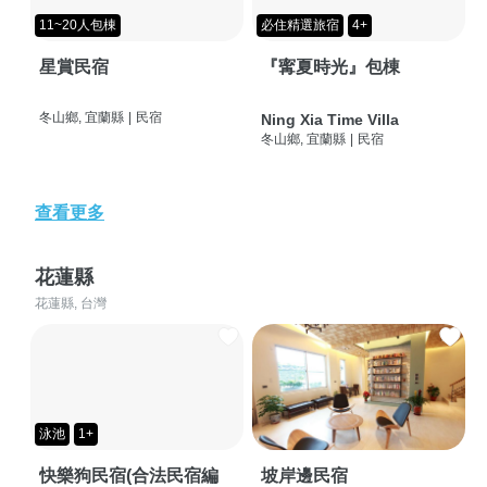
11~20人包棟
必住精選旅宿
4+
星賞民宿
『寗夏時光』包棟
冬山鄉, 宜蘭縣
|
民宿
Ning Xia Time Villa
冬山鄉, 宜蘭縣
|
民宿
查看更多
花蓮縣
花蓮縣, 台灣
泳池
1+
快樂狗民宿(合法民宿編
坡岸邊民宿