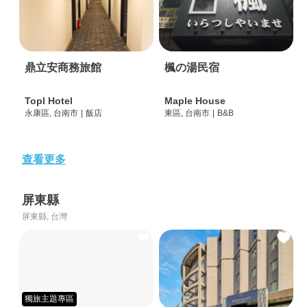
鼎立安商務旅館
楓の湯民宿
Topl Hotel
Maple House
永康區, 台南市
|
飯店
東區, 台南市
|
B&B
查看更多
屏東縣
屏東縣, 台灣
獨旅主題專區