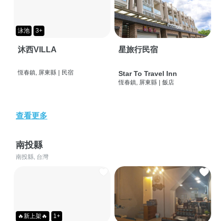
泳池
3+
沐西VILLA
星旅行民宿
恆春鎮, 屏東縣
|
民宿
Star To Travel Inn
恆春鎮, 屏東縣
|
飯店
查看更多
南投縣
南投縣, 台灣
🔥新上架🔥
1+