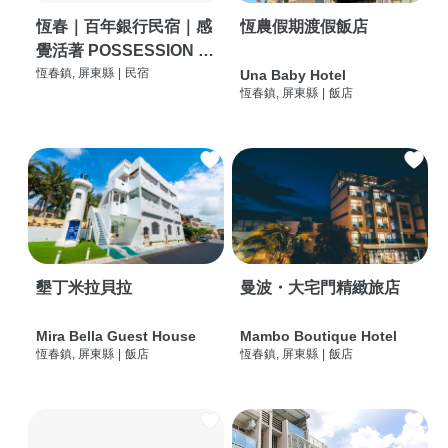
恆春｜百年銀行民宿｜感
恆農假期渡假飯店
覺活著 POSSESSION |
背包客棧 | 恆春必住特色
恆春鎮, 屏東縣
|
民宿
Una Baby Hotel
恆春鎮, 屏東縣
|
飯店
旅店 | HOSTEL |
墾丁米拉貝拉
曼波・大宅門精緻旅店
Mira Bella Guest House
Mambo Boutique Hotel
恆春鎮, 屏東縣
|
飯店
恆春鎮, 屏東縣
|
飯店