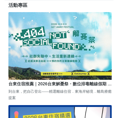
活動專區
台東住宿推薦｜2026台東解憂祭・數位排毒離線假期 …
到台東，把自己登出——精選離線住宿．東海岸秘境．離島療癒
提案