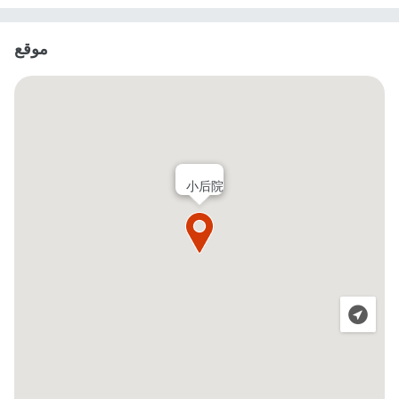
موقع
小后院