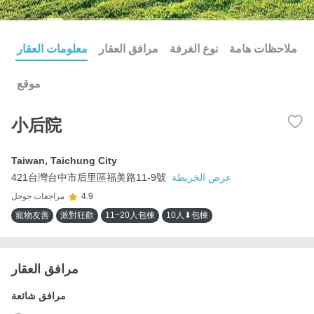
ملاحظات هامة
نوع الغرفة
مرافق العقار
معلومات العقار
موقع
小后院
Taiwan
,
Taichung City
عرض الخريطة
421台灣台中市后里區福美路11-9號
4.9
مراجعات جوجل
寵物友善
派對狂歡
11~20人包棟
10人⬇包棟
مرافق العقار
مرافق شائعة