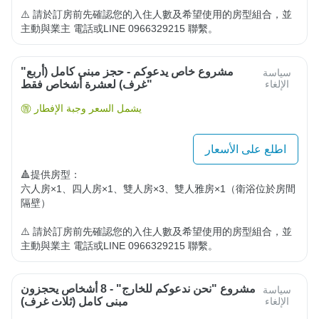
⚠️ 請於訂房前先確認您的入住人數及希望使用的房型組合，並
主動與業主 電話或LINE 0966329215 聯繫。
"مشروع خاص يدعوكم - حجز مبنى كامل (أربع
سياسة
الإلغاء
غرف) لعشرة أشخاص فقط"
يشمل السعر وجبة الإفطار
اطلع على الأسعار
🔺提供房型：

六人房×1、四人房×1、雙人房×3、雙人雅房×1（衛浴位於房間
隔壁）

⚠️ 請於訂房前先確認您的入住人數及希望使用的房型組合，並
主動與業主 電話或LINE 0966329215 聯繫。
مشروع "نحن ندعوكم للخارج" - 8 أشخاص يحجزون
سياسة
الإلغاء
مبنى كامل (ثلاث غرف)