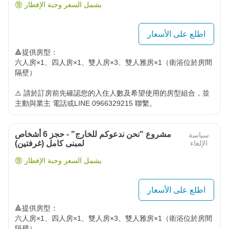
يشمل السعر وجبة الإفطار
اطلع على الأسعار
🔺提供房型：

六人房×1、四人房×1、雙人房×3、雙人雅房×1（衛浴位於房間
隔壁）

⚠️ 請於訂房前先確認您的入住人數及希望使用的房型組合，並
主動與業主 電話或LINE 0966329215 聯繫。
مشروع "نحن ندعوكم للخارج" - حجز 6 أشخاص
سياسة
الإلغاء
لمبنى كامل (غرفتين)
يشمل السعر وجبة الإفطار
اطلع على الأسعار
🔺提供房型：

六人房×1、四人房×1、雙人房×3、雙人雅房×1（衛浴位於房間
隔壁）
