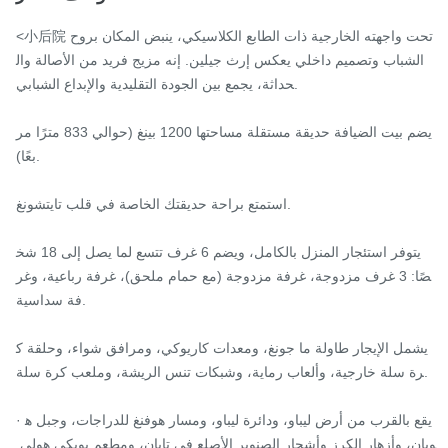
<小后院تحت واجهته الخارجية ذات الطابع الكلاسيكي، ينبض المكان بروح 
الشباب وتصميم داخلي يعكس إرث جيلين. إنه مزيج فريد من الأصالة وال
حداثة، يجمع بين الجودة التقليدية والإبداع الشبابي.

يضم بيت الضيافة حديقة مستقلة مساحتها 1200 بينغ (حوالي 833 مترًا مر
بعًا).

استمتع براحة حديقتك الخاصة في قلب تايتشونغ.

يتوفر استئجار المنزل بالكامل، ويضم 6 غرف تتسع لما يصل إلى 18 شخ
صًا: 3 غرف مزدوجة، غرفة مزدوجة (مع حمام ملحق)، غرفة رباعية، وغر
فة سداسية.

يشمل الإيجار طاولة ما جونغ، ومعدات كاريوكي، ومرافق شواء، وحلقة ك
رة سلة خارجية، وألعاب رماية، وشبكات تنس الريشة، وملعب كرة سلة.

· يقع بالقرب من أرض ليباو، ودائرة ليباو، ومسار هوفنغ للدراجات، وجبل ه
ويان، وأزهار الكرز وأشجار الصنوبر الأصلع في تايان، ومطعم يويكي هولي 