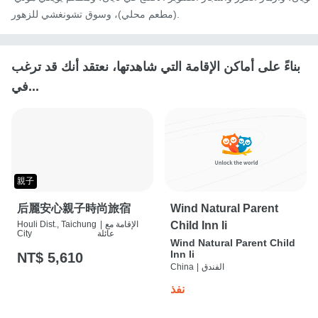
(مطعم محلي)، وسوق تشونغشي للزهور.
بناءً على أماكن الإقامة التي شاهدتها، نعتقد أنك قد ترغب
في...
親子
后麗安心親子時尚旅宿
Wind Natural Parent
Child Inn Ii
الإقامة مع
|
Houli Dist., Taichung
عائلة
City
Wind Natural Parent Child
Inn Ii
NT$ 5,610
الفندق
|
China
نفذ