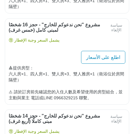
六人房×1、四人房×1、雙人房×3、雙人雅房×1（衛浴位於房間
隔壁）
مشروع "نحن ندعوكم للخارج" - حجز 16 شخصًا
سياسة
الإلغاء
لمبنى كامل (خمس غرف)
يشمل السعر وجبة الإفطار
اطلع على الأسعار
🔺提供房型：

六人房×1、四人房×1、雙人房×3、雙人雅房×1（衛浴位於房間
隔壁）

⚠️ 請於訂房前先確認您的入住人數及希望使用的房型組合，並
主動與業主 電話或LINE 0966329215 聯繫。
مشروع "نحن ندعوكم للخارج" - حجز 14 شخصًا
سياسة
الإلغاء
مبنى كاملًا (أربع غرف)
يشمل السعر وجبة الإفطار