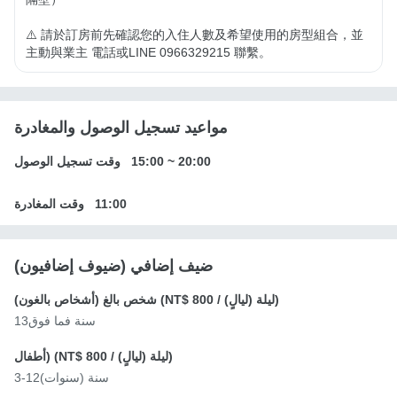
⚠️ 請於訂房前先確認您的入住人數及希望使用的房型組合，並
主動與業主 電話或LINE 0966329215 聯繫。
مواعيد تسجيل الوصول والمغادرة
20:00
~
15:00
وقت تسجيل الوصول
11:00
وقت المغادرة
ضيف إضافي (ضيوف إضافيون)
/ ليلة (ليالٍ))
NT$ 800
شخص بالغ (أشخاص بالغون) (
13سنة فما فوق
/ ليلة (ليالٍ))
NT$ 800
أطفال) (
3-12سنة (سنوات)