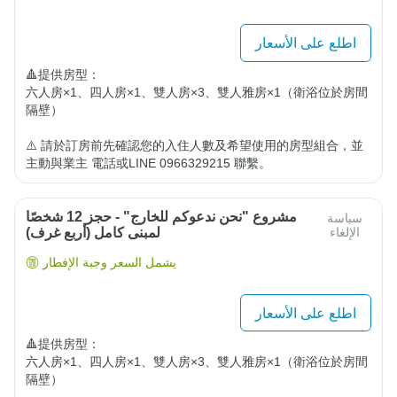
اطلع على الأسعار
🔺提供房型：

六人房×1、四人房×1、雙人房×3、雙人雅房×1（衛浴位於房間
隔壁）

⚠️ 請於訂房前先確認您的入住人數及希望使用的房型組合，並
主動與業主 電話或LINE 0966329215 聯繫。
مشروع "نحن ندعوكم للخارج" - حجز 12 شخصًا
سياسة
الإلغاء
لمبنى كامل (أربع غرف)
يشمل السعر وجبة الإفطار
اطلع على الأسعار
🔺提供房型：

六人房×1、四人房×1、雙人房×3、雙人雅房×1（衛浴位於房間
隔壁）
