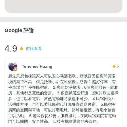
Google 評論
4.9
前往查看
Terrence Huang
5
起先只想包棟讓家人可以安心喝酒唱歌，所以對民宿房間與環
境的期待不高，但是抵達小后院民宿後，感覺 1.超好停車，有
停車場也可停在民宿前。 2.房間乾淨整潔，6個房間只有一間雅
房，其他都是寬敞的套房。 3.客廳起居室舒適，想K的歌曲選擇
多，也可以看電影，當然電動麻將桌也不可少。 4.民宿附近生
活機能方便，也可以委託民宿代訂晚餐直送到民宿。 5.民宿有
廣闊的空間與草地，可以打羽毛球、籃球射飛鏢，有毛小孩也
可以活動。 6.老闆親切和善，服務週到，夜間民宿庭院有電動
門可以關閉，安全性高。 日後有機會還會想去回住。