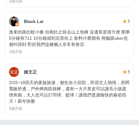
2個月前
Black Lai
5
進來的路比較小條 但相比之前去山上包棟 這邊算是很方便 開車
5分鐘有711 10分鐘就到后里街上 飲料什麼都有 熊貓跟uber也
都叫得到 對於我們這種懶人非常有善😌
2個月前
姬文正
5
2/15~18四天的家族旅遊，都住在小后院，民宿主人熱情，房間
寬敞舒適，戶外烤肉區很棒，還有一大片草皮可以讓毛小孩盡
情奔跑，大人也可以打羽球、籃球！讓我們度過愉快的春節四
天！新年快樂
5個月前