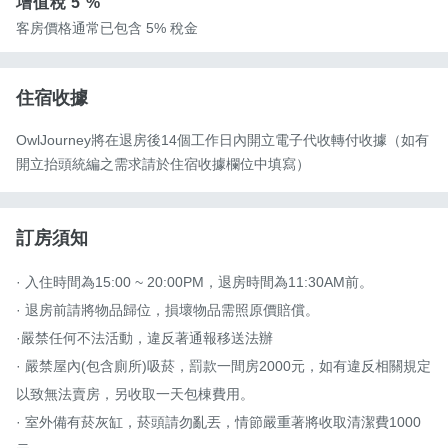
增值稅
5 %
客房價格通常已包含 5% 稅金
住宿收據
OwlJourney將在退房後14個工作日內開立電子代收轉付收據（如有
開立抬頭統編之需求請於住宿收據欄位中填寫）
訂房須知
· 入住時間為15:00 ~ 20:00PM，退房時間為11:30AM前。

· 退房前請將物品歸位，損壞物品需照原價賠償。

·嚴禁任何不法活動，違反著通報移送法辦

· 嚴禁屋內(包含廁所)吸菸，罰款一間房2000元，如有違反相關規定
以致無法賣房，另收取一天包棟費用。

· 室外備有菸灰缸，菸頭請勿亂丟，情節嚴重著將收取清潔費1000