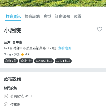
旅宿資訊
旅宿設施
房型
訂房須知
位置
小后院
台灣
,
台中市
421台灣台中市后里區福美路11-9號
查看地圖
Google 評論
4.9
寵物友善
派對狂歡
11~20人包棟
10人⬇包棟
旅宿設施
熱門設施
公共區域 WIFI
停車場