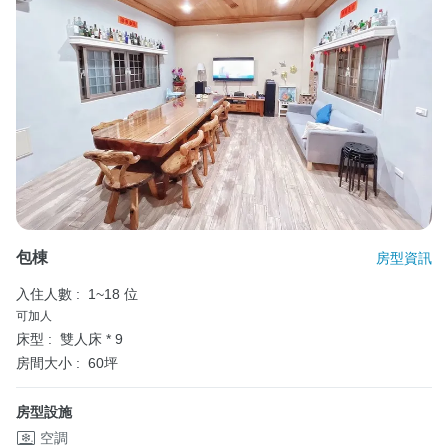
包棟
房型資訊
入住人數 :
1~18 位
可加人
床型 :
雙人床 * 9
房間大小 :
60坪
房型設施
空調