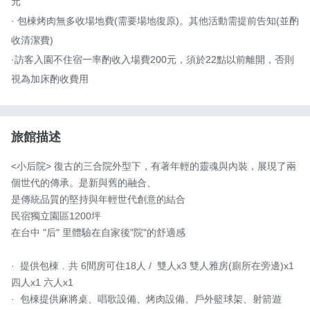
元

· 包棟烤肉無多收場地費(需要場地復原)。其他活動需提前告知(並酌
收清潔費)

·訪客入園不住宿一率酌收入場費200元，須於22點以前離開，否則
視為加床酌收費用
旅館描述
<小后院> 復古的三合院外型下，有著年輕的靈魂與內裝，展現了兩
個世代的傳承。是新與舊的融合、

是傳統品質的堅持與年輕世代創意的結合

民宿獨立園區1200坪

在台中 "后" 里體驗在自家後"院"的舒適感

·  提供包棟﹐共 6間房可住18人 /  雙人x3 雙人雅房(廁所在旁邊)x1 
四人x1 六人x1

·  包棟提供麻將桌、唱歌設備、烤肉設備、戶外籃球架、射箭遊