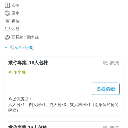
衣櫥
風扇
暖氣
沙發
延長線 / 動力線
顯示全部(49)
揪你專案_18人包棟
取消政策
附早餐
查看價錢
🔺提供房型：

六人房×1、四人房×1、雙人房×3、雙人雅房×1（衛浴位於房間
隔壁）
揪你專案-16人包棟
取消政策