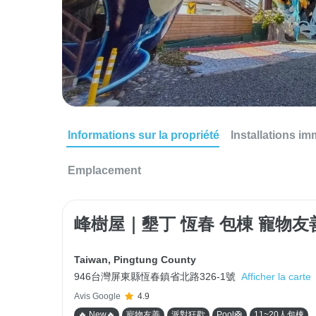
Informations sur la propriété
Installations im
Emplacement
峰樹屋｜墾丁 恆春 包棟 寵物友
Taiwan
,
Pingtung County
946台灣屏東縣恆春鎮省北路326-1號
Afficher la carte
Avis Google
4.9
🔥 New🔥
寵物友善
派對狂歡
Pool🛟
11~20人包棟