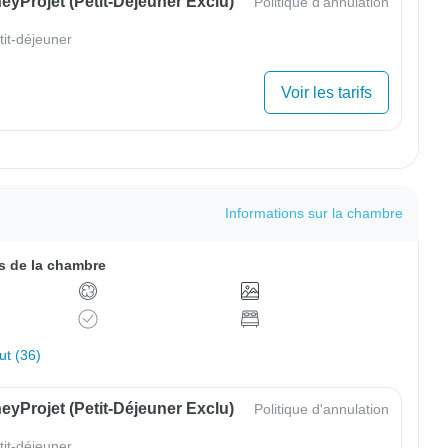
yProjet (petit-Déjeuner Exclu)
Politique d'annulation
tit-déjeuner
Voir les tarifs
Informations sur la chambre
 de la chambre
out (36)
yProjet (petit-Déjeuner Exclu)
Politique d'annulation
tit-déjeuner