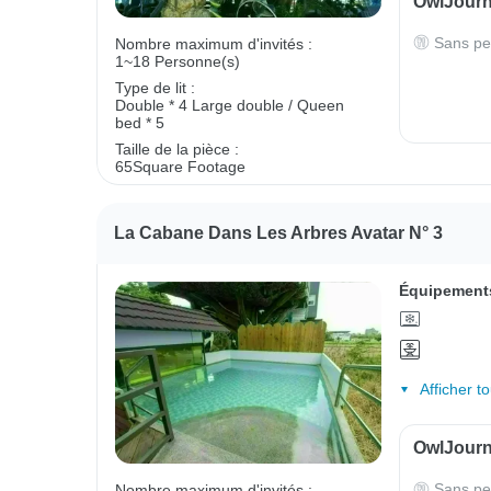
OwlJourne
Sans pe
Nombre maximum d'invités :
1~18 Personne(s)
Type de lit :
Double * 4
Large double / Queen
bed * 5
Taille de la pièce :
65Square Footage
La Cabane Dans Les Arbres Avatar N° 3
Équipements
Afficher t
OwlJourne
Sans pe
Nombre maximum d'invités :