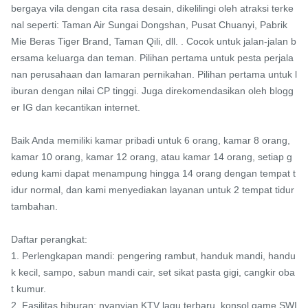
bergaya vila dengan cita rasa desain, dikelilingi oleh atraksi terke
nal seperti: Taman Air Sungai Dongshan, Pusat Chuanyi, Pabrik 
Mie Beras Tiger Brand, Taman Qili, dll. . Cocok untuk jalan-jalan b
ersama keluarga dan teman. Pilihan pertama untuk pesta perjala
nan perusahaan dan lamaran pernikahan. Pilihan pertama untuk l
iburan dengan nilai CP tinggi. Juga direkomendasikan oleh blogg
er IG dan kecantikan internet.

Baik Anda memiliki kamar pribadi untuk 6 orang, kamar 8 orang, 
kamar 10 orang, kamar 12 orang, atau kamar 14 orang, setiap g
edung kami dapat menampung hingga 14 orang dengan tempat t
idur normal, dan kami menyediakan layanan untuk 2 tempat tidur 
tambahan.

Daftar perangkat:

1. Perlengkapan mandi: pengering rambut, handuk mandi, handu
k kecil, sampo, sabun mandi cair, set sikat pasta gigi, cangkir oba
t kumur.

2. Fasilitas hiburan: nyanyian KTV lagu terbaru, konsol game SWI