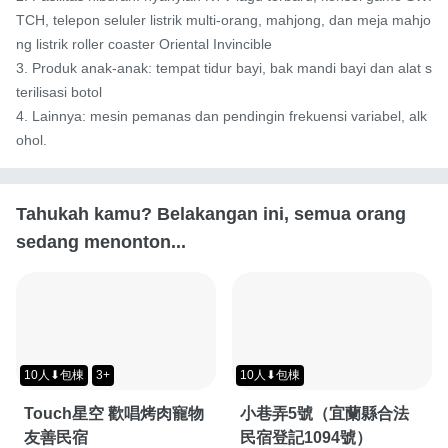
TCH, telepon seluler listrik multi-orang, mahjong, dan meja mahjo
ng listrik roller coaster Oriental Invincible

3. Produk anak-anak: tempat tidur bayi, bak mandi bayi dan alat s
terilisasi botol

4. Lainnya: mesin pemanas dan pendingin frekuensi variabel, alk
ohol.
Tahukah kamu? Belakangan ini, semua orang
sedang menonton...
10人⬇包棟
3+
10人⬇包棟
Touch星空 歡唱烤肉寵物
小巷弄5號（宜蘭縣合法
友善民宿
民宿登記1094號）