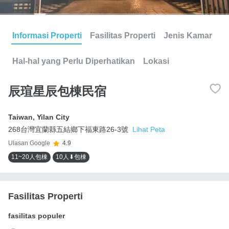
Informasi Properti
Fasilitas Properti
Jenis Kamar
Hal-hal yang Perlu Diperhatikan
Lokasi
辰瑄星辰包棟民宿
Taiwan
,
Yilan City
268台灣宜蘭縣五結鄉下福東路26-3號
Lihat Peta
Ulasan Google
4.9
11~20人包棟
10人⬇包棟
Fasilitas Properti
fasilitas populer