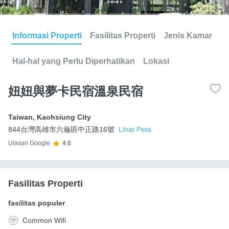
Informasi Properti
Fasilitas Properti
Jenis Kamar
Hal-hal yang Perlu Diperhatikan
Lokasi
妞妞與夢卡民宿溫泉民宿
Taiwan
,
Kaohsiung City
844台灣高雄市六龜區中正路16號
Lihat Peta
Ulasan Google
4.6
Fasilitas Properti
fasilitas populer
Common Wifi