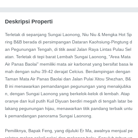
Deskripsi Properti
Terletak di sepanjang Sungai Laonong, Niu Niu & Mengka Hot Sp
ring B&B berada di persimpangan Dataran Kaohsiung-Pingtung d
an Pegunungan Tengah, di titik awal Jalan Raya Lintas Pulau Sel
atan. Terletak di tepi barat Lembah Sungai Laonong, "Area Mata 
Air Panas Baolai" memiliki mata air karbonat yang bersifat basa le
mah dengan suhu 39-42 derajat Celcius. Berdampingan dengan 
Taman Mata Air Panas Baolai dan Jalan Pulai Xitou Shezhan, B&
B ini menawarkan pemandangan pegunungan yang menakjubka
n, dengan Sungai Laonong yang berkelok-kelok di lembah. Atap 
oranye dan kuil putih Kuil Diyuan berdiri megah di tengah latar be
lakang pegunungan hijau, menawarkan titik pandang terbaik untu
k pemandangan panorama Sungai Laonong.

Pemiliknya, Bapak Feng, yang dijuluki Er Ma, awalnya menjual pe
ralatan makan sekali pakai dan makanan beku. Sepuluh tahun ya