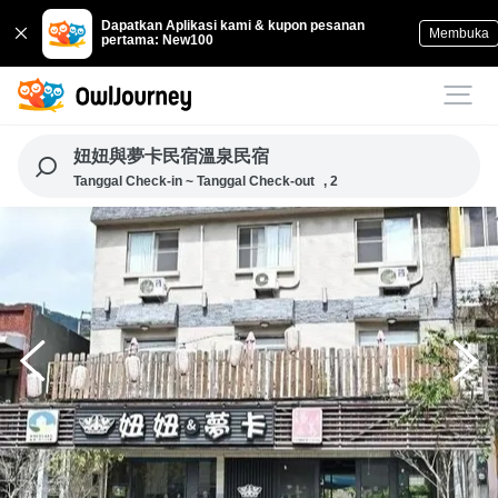
Dapatkan Aplikasi kami & kupon pesanan
Membuka
pertama: New100
妞妞與夢卡民宿溫泉民宿
Tanggal Check-in ~ Tanggal Check-out
, 2