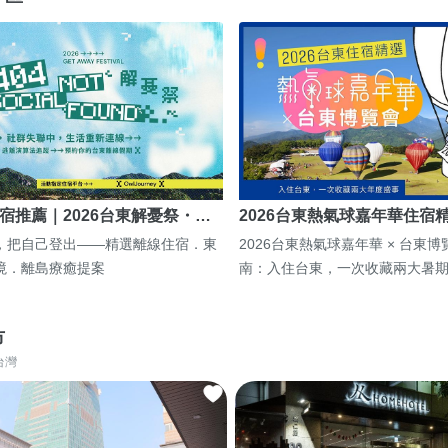
宿推薦｜2026台東解憂祭・…
2026台東熱氣球嘉年華住宿
，把自己登出——精選離線住宿．東
2026台東熱氣球嘉年華 × 台東
境．離島療癒提案
南：入住台東，一次收藏兩大暑
市
台灣