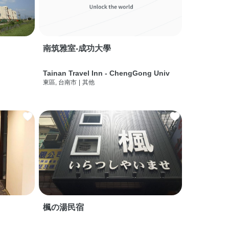
南筑雅室-成功大學
Tainan Travel Inn - ChengGong Univ
東區, 台南市
|
其他
楓の湯民宿