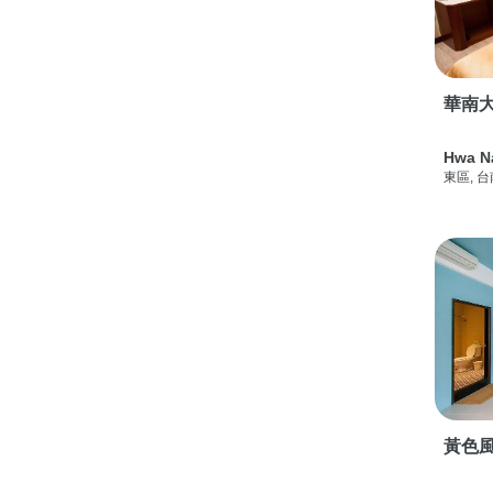
華南
Hwa N
東區, 
黃色