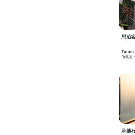
思泊客
Taipei
信義區,
承攜行