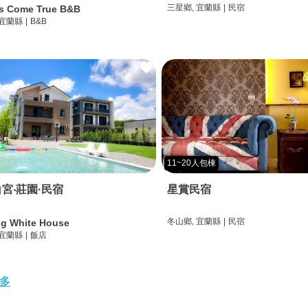
三星鄉, 宜蘭縣
|
民宿
s Come True B&B
 宜蘭縣
|
B&B
11~20人包棟
宮‧莊園·民宿
星賞民宿
冬山鄉, 宜蘭縣
|
民宿
g White House
 宜蘭縣
|
飯店
多