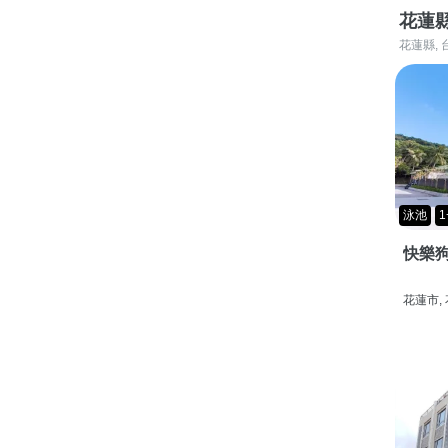
花蓮
花蓮縣, 
泳池
1
快樂狗
花蓮市,