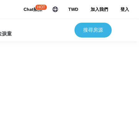
HOT
Chat揪揪
TWD
加入我們
登入
搜尋房源
 位孩童