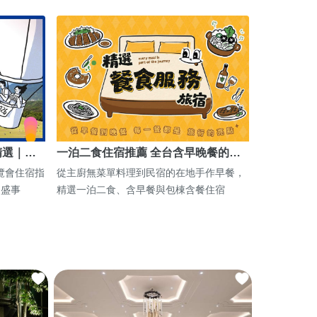
精選｜…
一泊二食住宿推薦 全台含早晚餐的…
博覽會住宿指
從主廚無菜單料理到民宿的在地手作早餐，
期盛事
精選一泊二食、含早餐與包棟含餐住宿