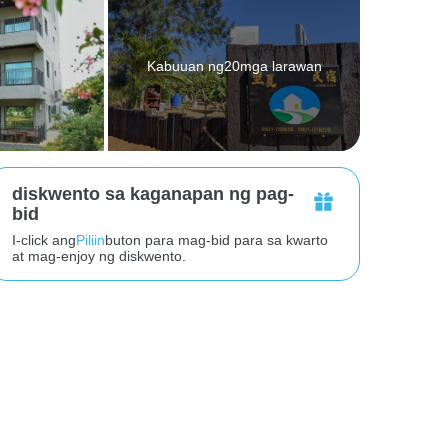
Kabuuan ng20mga larawan
diskwento sa kaganapan ng pag-
bid
I-click ang
Piliin
buton para mag-bid para sa kwarto
at mag-enjoy ng diskwento.