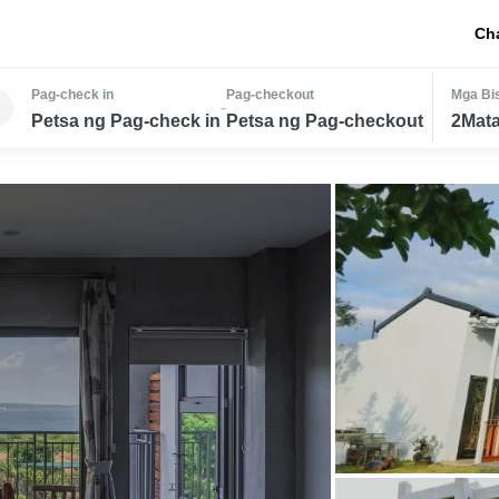
Ch
Pag-check in
Pag-checkout
Mga Bis
-
Petsa ng Pag-check in
Petsa ng Pag-checkout
2Mata