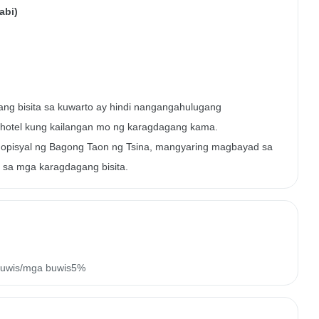
abi)
ang bisita sa kuwarto ay hindi nangangahulugang
otel kung kailangan mo ng karagdagang kama.
opisyal ng Bagong Taon ng Tsina, mangyaring magbayad sa
 sa mga karagdagang bisita.
buwis/mga buwis5%