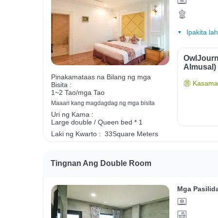
Ipakita la
OwlJourn
Almusal)
Pinakamataas na Bilang ng mga
Kasama 
Bisita :
1~2 Tao/mga Tao
Maaari kang magdagdag ng mga bisita
Uri ng Kama :
Large double / Queen bed * 1
Laki ng Kwarto :
33Square Meters
Tingnan Ang Double Room
Mga Pasilid