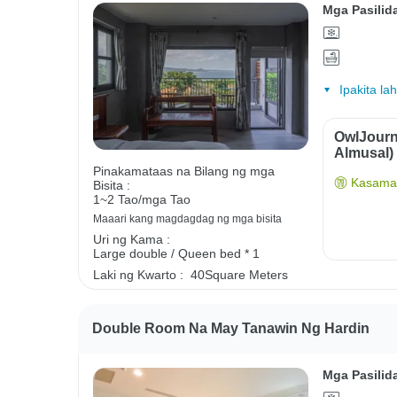
Mga Pasilid
Ipakita la
OwlJourn
Almusal)
Pinakamataas na Bilang ng mga
Kasama 
Bisita :
1~2 Tao/mga Tao
Maaari kang magdagdag ng mga bisita
Uri ng Kama :
Large double / Queen bed * 1
Laki ng Kwarto :
40Square Meters
Double Room Na May Tanawin Ng Hardin
Mga Pasilid