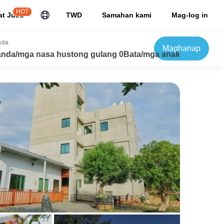
HOT
at JuJu
TWD
Samahan kami
Mag-log in
ita
Maghanap
nda/mga nasa hustong gulang 0Bata/mga anak