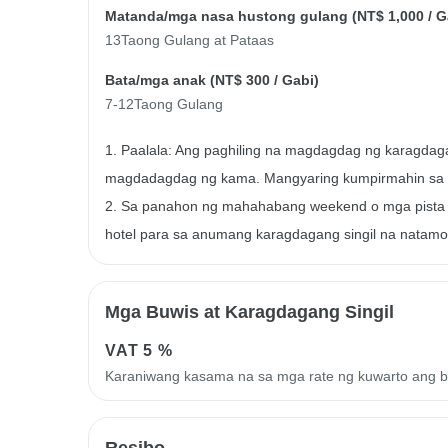
Matanda/mga nasa hustong gulang (
NT$ 1,000
/ G
13Taong Gulang at Pataas
Bata/mga anak (
NT$ 300
/ Gabi)
7-12Taong Gulang
1. Paalala: Ang paghiling na magdagdag ng karagdag
magdadagdag ng kama. Mangyaring kumpirmahin sa h
2. Sa panahon ng mahahabang weekend o mga pista 
hotel para sa anumang karagdagang singil na natamo
Mga Buwis at Karagdagang Singil
VAT
5 %
Karaniwang kasama na sa mga rate ng kuwarto ang 
Resibo