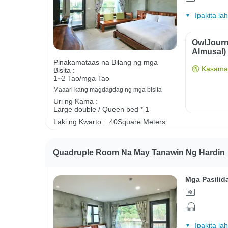
Ipakita la
OwlJourn
Almusal)
Pinakamataas na Bilang ng mga
Kasama 
Bisita :
1~2 Tao/mga Tao
Maaari kang magdagdag ng mga bisita
Uri ng Kama :
Large double / Queen bed * 1
Laki ng Kwarto :
40Square Meters
Quadruple Room Na May Tanawin Ng Hardin
Mga Pasilid
Ipakita la