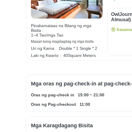
OwlJourn
Almusal)
Pinakamataas na Bilang ng mga
Kasama 
Bisita :
1~4 Tao/mga Tao
Maaari kang magdagdag ng mga bisita
Uri ng Kama :
Double * 1
Single * 2
Laki ng Kwarto :
40Square Meters
Mga oras ng pag-check-in at pag-check
Oras ng pag-check in
15:00
~
21:00
Oras ng Pag-checkout
11:00
Mga Karagdagang Bisita