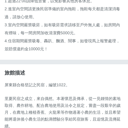
1.超過22:00請降低音量，以免影響其他房客休息。

2.進室內空間請更換民宿準備的室內拖鞋，拖鞋每天都是清潔消毒
過，請放心使用。

3.室內空間嚴禁吸菸，如有吸菸需求請移至戶外無人處，如房間內
有煙味，每一間房間加收清潔費5000元。

4.住宿期間嚴禁吸毒、轟趴、酗酒、鬧事，如發現馬上報警處理，
並賠償違約金10000元！
旅館描述
屏東縣合格登記之民宿，編號1022。

里夏民宿之成立，來自偶然。本著懷思及傳承，從一見鍾情的素地
取得、農作耕地、配合農地使用及法令之規定，嘗盡一段艱辛的歲
月，在農地上種植香蕉、火龍果等作物過著小農的生活，並且希望
能將退休後小農生活的點滴體驗分享給民宿旅客，且追憶及流傳延
續。
