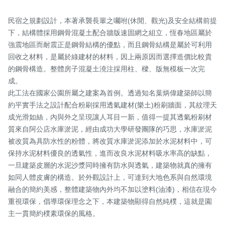
民宿之規劃設計，本著承襲長輩之囑咐(休閒、觀光)及安全結構前提
下，結構體採用鋼骨混凝土配合牆版速固網之組立，恆春地區屬於
強震地區而耐震正是鋼骨結構的優點，而且鋼骨結構是屬於可利用
回收之材料，是屬於綠建材的材料，因上兩原因而選擇造價比較貴
的鋼骨構造。整體房子混凝土澆注採用柱、樑、版無模板一次完
成。

此工法在國家公園所屬之建案為首例。透過知名葉炳偉建築師以簡
約平實手法之設計配合粉刷採用透氣建材(樂土)粉刷牆面，其紋理天
成光滑如絲，內與外之呈現讓人耳目一新，值得一提其透氣粉刷材
質來自阿公店水庫淤泥，經由成功大學研發團隊的巧思，水庫淤泥
被改質為具防水性的粉體，將改質水庫淤泥添加於水泥材料中，可
保持水泥材料優良的透氣性，進而改良水泥材料吸水率高的缺點，
一旦建築皮層的水泥沙漿同時擁有防水與透氣，建築物就真的擁有
如同人體皮膚的構造。於外觀設計上，可達到大地色系與自然環境
融合的簡約美感，整體建築物內外均不加以塗料(油漆)，相信在現今
重視環保，倡導環保理念之下，本建築物顯得自然純樸，這就是園
主一貫簡約樸素環保的風格。
