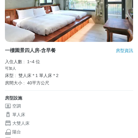
一樓園景四人房-含早餐
房型資訊
入住人數 :
1~4 位
可加人
床型 :
雙人床 * 1
單人床 * 2
房間大小 :
40平方公尺
房型設施
空調
單人床
大雙人床
陽台