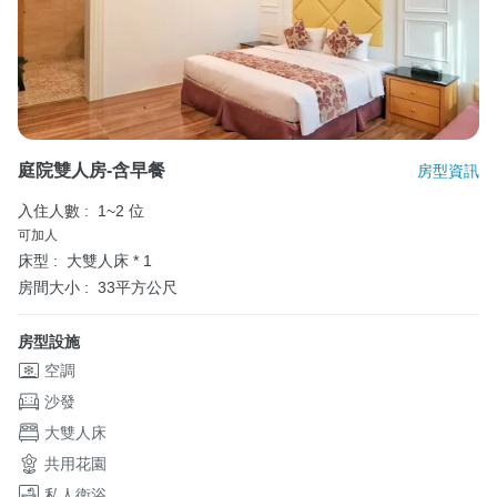
庭院雙人房-含早餐
房型資訊
入住人數 :
1~2 位
可加人
床型 :
大雙人床 * 1
房間大小 :
33平方公尺
房型設施
空調
沙發
大雙人床
共用花園
私人衛浴