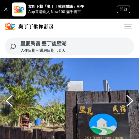
立即下載「奧丁丁揪你體驗」APP
開啟
App首購輸入 New100 滿千折百
里夏民宿.墾丁後壁湖
入住日期 ~ 退房日期
, 2 人