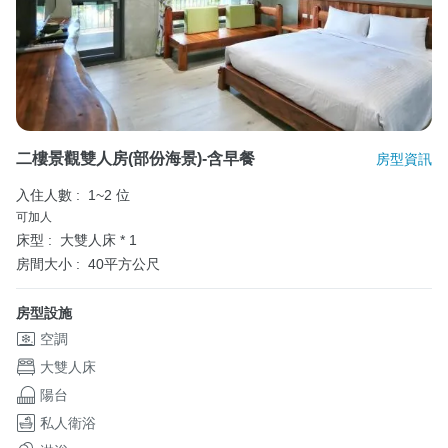
二樓景觀雙人房(部份海景)-含早餐
房型資訊
入住人數 :
1~2 位
可加人
床型 :
大雙人床 * 1
房間大小 :
40平方公尺
房型設施
空調
大雙人床
陽台
私人衛浴