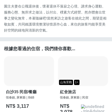
園主夫妻在公職退休後，懷著退休不落寂之心境、講求身心運動、
服務心態、無所求之做法，以付出、樸素方式經營。然亦體會出世
事之變化無常，本著隨緣吧!當然來訪之遊客在彼此之間，期望是相
敬如賓，共同維護環境整潔珍惜原作心血，來住的旅客均能享受美
好空間的綠地與清新的空氣。
根據您看過的住宿，我們猜你喜歡...
山海景觀
1+
白沙35 民宿/餐廳
紅舍旅店
恆春鎮, 屏東縣
|
B&B
恆春鎮, 屏東縣
|
民宿
NT$ 3,117
NT$
2,078