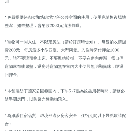
知

* 免費提供烤肉架和烤肉場地等公共空間的使用，使用完請恢復場地
整潔，如未整理，會酌收2000元清潔費喔。

* 寵物可一同入住、不限定房型（請於訂房時告知）。每隻酌收清潔
費200元，每房最多小型四隻、大型兩隻。入住時需付押金1000
元，請不要讓寵物上床、不要亂啃咬抓、不要在房內便溺，需自備
寵物尿布或尿墊，退房時寵物無在室內大小便與無明顯異味，即退
回押金。

* 本館屬墾丁國家公園範圍內，下午5~7點為蚊蟲用餐時間，請務必
隨手關房門，以防趨光性動物飛入。

* 為維護住宿品質、環境舒適及房客安全，住宿期間以下幾點敬請配
合：
