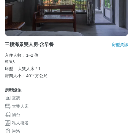
三樓海景雙人房-含早餐
房型資訊
入住人數 :
1~2 位
可加人
床型 :
大雙人床 * 1
房間大小 :
40平方公尺
房型設施
空調
大雙人床
陽台
私人衛浴
淋浴