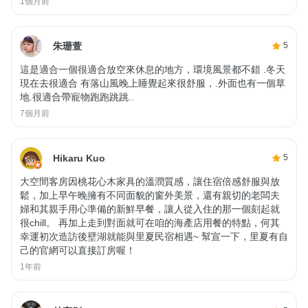
1個月前
朱珊萱
5
這是適合一個很適合放空來休息的地方，環境風景都不錯 .冬天
現在去很適合 有落山風晚上睡覺起來很舒服，.外面也有一個草
地.很適合帶寵物跑跑跳跳..
7個月前
Hikaru Kuo
5
大空間客房因桃花心木家具的溫潤質感，讓住宿倍感舒服與放
鬆，加上早午晚擁有不同面貌的窗外美景，還有親切的老闆夫
婦和其親手用心準備的新鮮早餐，讓人從入住的那一個刻起就
很chill。 再加上走到對面就可在咱的海產店用餐的特點，何其
幸運初次造訪後壁湖就能與里夏民宿相遇~ 幫宣一下，里夏有自
己的官網可以直接訂房喔！
1年前