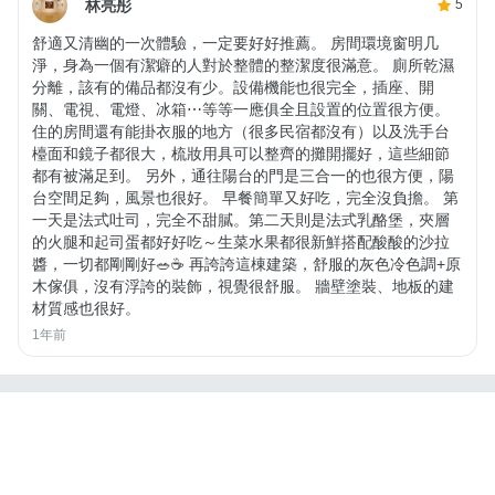
林亮彤
5
舒適又清幽的一次體驗，一定要好好推薦。 房間環境窗明几
淨，身為一個有潔癖的人對於整體的整潔度很滿意。 廁所乾濕
分離，該有的備品都沒有少。設備機能也很完全，插座、開
關、電視、電燈、冰箱⋯等等一應俱全且設置的位置很方便。
住的房間還有能掛衣服的地方（很多民宿都沒有）以及洗手台
檯面和鏡子都很大，梳妝用具可以整齊的攤開擺好，這些細節
都有被滿足到。 另外，通往陽台的門是三合一的也很方便，陽
台空間足夠，風景也很好。 早餐簡單又好吃，完全沒負擔。 第
一天是法式吐司，完全不甜膩。第二天則是法式乳酪堡，夾層
的火腿和起司蛋都好好吃～生菜水果都很新鮮搭配酸酸的沙拉
醬，一切都剛剛好🥗☕️ 再誇誇這棟建築，舒服的灰色冷色調+原
木傢俱，沒有浮誇的裝飾，視覺很舒服。 牆壁塗裝、地板的建
材質感也很好。
1年前