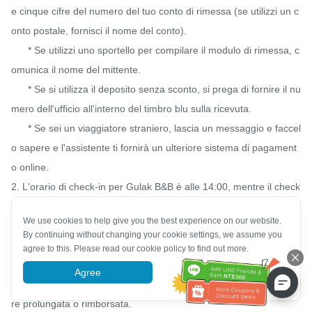
e cinque cifre del numero del tuo conto di rimessa (se utilizzi un c
onto postale, fornisci il nome del conto).

      * Se utilizzi uno sportello per compilare il modulo di rimessa, c
omunica il nome del mittente.

      * Se si utilizza il deposito senza sconto, si prega di fornire il nu
mero dell'ufficio all'interno del timbro blu sulla ricevuta.

      * Se sei un viaggiatore straniero, lascia un messaggio e faccel
o sapere e l'assistente ti fornirà un ulteriore sistema di pagament
o online.

2. L'orario di check-in per Gulak B&B è alle 14:00, mentre il check
-out è alle 10:00 del giorno successivo. Il check-out straordinario 
We use cookies to help give you the best experience on our website.
comporterà un costo aggiuntivo di 500 yuan ogni 30 minuti.

By continuing without changing your cookie settings, we assume you
3. Se la barca viene sospesa a causa del maltempo il giorno del s
agree to this. Please read our cookie policy to find out more.
oggiorno, puoi ricevere un rimborso completo o trattenerla per sei 
Agree
More information
mesi. Se la barca naviga normalmente quel giorno, non può esse
re prolungata o rimborsata.
