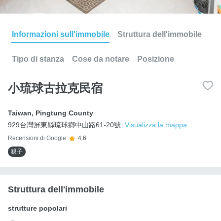
Informazioni sull'immobile
Struttura dell'immobile
Tipo di stanza
Cose da notare
Posizione
小琉球古拉克民宿
Taiwan
,
Pingtung County
929台灣屏東縣琉球鄉中山路61-20號
Visualizza la mappa
Recensioni di Google
4.6
親子
Struttura dell'immobile
strutture popolari