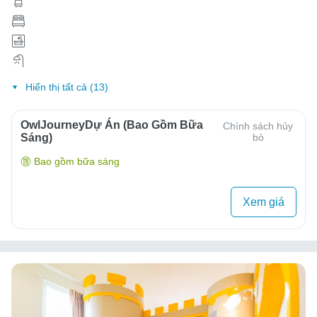
Hiển thị tất cả (13)
OwlJourneyDự Án (Bao Gồm Bữa
Chính sách hủy
Sáng)
bỏ
Bao gồm bữa sáng
Xem giá