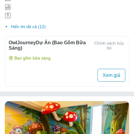
Hiển thị tất cả (12)
OwlJourneyDự Án (Bao Gồm Bữa
Chính sách hủy
Sáng)
bỏ
Bao gồm bữa sáng
Xem giá