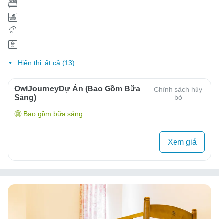
Hiển thị tất cả (13)
OwlJourneyDự Án (Bao Gồm Bữa
Chính sách hủy
Sáng)
bỏ
Bao gồm bữa sáng
Xem giá