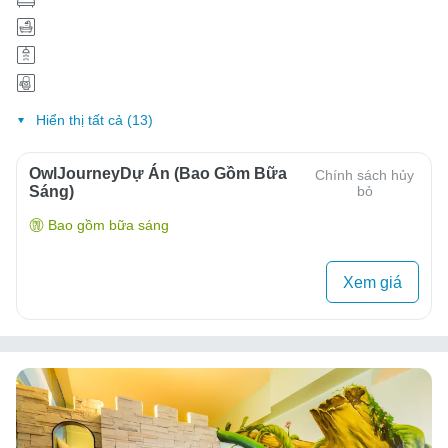
Hiển thị tất cả (13)
OwlJourneyDự Án (Bao Gồm Bữa
Chính sách hủy
Sáng)
bỏ
Bao gồm bữa sáng
Xem giá