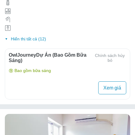
Hiển thị tất cả (12)
OwlJourneyDự Án (Bao Gồm Bữa
Chính sách hủy
Sáng)
bỏ
Bao gồm bữa sáng
Xem giá