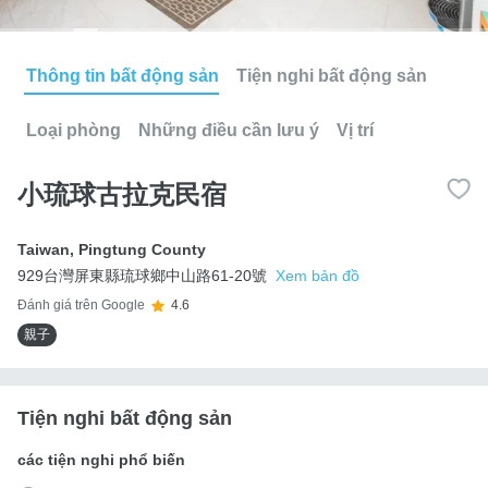
Thông tin bất động sản
Tiện nghi bất động sản
Loại phòng
Những điều cần lưu ý
Vị trí
小琉球古拉克民宿
Taiwan
,
Pingtung County
929台灣屏東縣琉球鄉中山路61-20號
Xem bản đồ
Đánh giá trên Google
4.6
親子
Tiện nghi bất động sản
các tiện nghi phổ biến