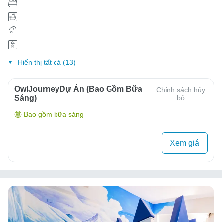
Hiển thị tất cả (13)
OwlJourneyDự Án (Bao Gồm Bữa
Chính sách hủy
Sáng)
bỏ
Bao gồm bữa sáng
Xem giá