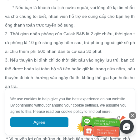
      * Nếu bạn là khách du lịch nước ngoài, vui lòng để lại tin nhắn 
và cho chúng tôi biết, nhân viên hỗ trợ sẽ cung cấp cho bạn hệ th
ống thanh toán trực tuyến bổ sung.

2. Thời gian nhận phòng của Gulak B&B là 2 giờ chiều, thời gian t
rả phòng là 10 giờ sáng ngày hôm sau, trả phòng ngoài giờ sẽ ph
ải chịu thêm phí 500 nhân dân tệ cứ sau 30 phút.

3. Nếu thuyền bị đình chỉ do thời tiết xấu vào ngày lưu trú, bạn có 
thể được hoàn lại toàn bộ số tiền hoặc giữ lại trong nửa năm, nếu 
thuyền đi bình thường vào ngày đó thì không thể gia hạn hoặc ho
àn trả.

4. Sau khi khách trả phòng, nếu đồ dùng trong phòng bị mất hoặ
We use cookies to help give you the best experience on our website.
c hư hỏng, chủ khách sạn sẽ có quyền yêu cầu bồi thường hoặc 
By continuing without changing your cookie settings, we assume you
agree to this. Please read our cookie policy to find out more.
gọi cảnh sát.

5. Trong phòng có một chiếc chăn bông cho hai người, nếu cần t
Agree
More information
hêm chăn bông sẽ tính thêm phí dọn dẹp là 200 tệ.

＊Vì quyền lợi của những du khách tiếp theo và chất lượng chỗ 