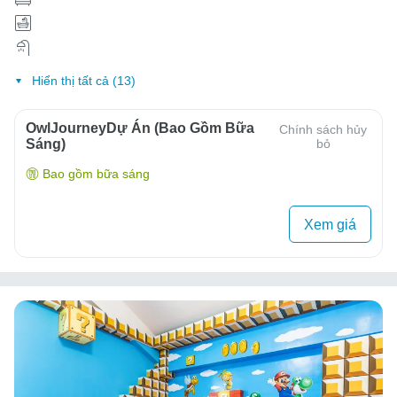
Hiển thị tất cả (13)
OwlJourneyDự Án (Bao Gồm Bữa
Chính sách hủy
Sáng)
bỏ
Bao gồm bữa sáng
Xem giá