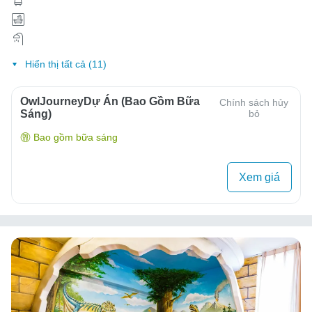
Hiển thị tất cả (11)
OwlJourneyDự Án (Bao Gồm Bữa
Chính sách hủy
Sáng)
bỏ
Bao gồm bữa sáng
Xem giá