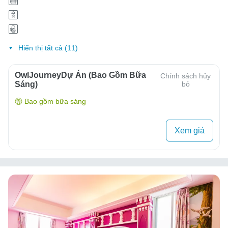
Hiển thị tất cả (11)
OwlJourneyDự Án (Bao Gồm Bữa
Chính sách hủy
Sáng)
bỏ
Bao gồm bữa sáng
Xem giá