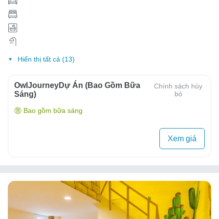
Hiển thị tất cả (13)
OwlJourneyDự Án (Bao Gồm Bữa
Chính sách hủy
Sáng)
bỏ
Bao gồm bữa sáng
Xem giá