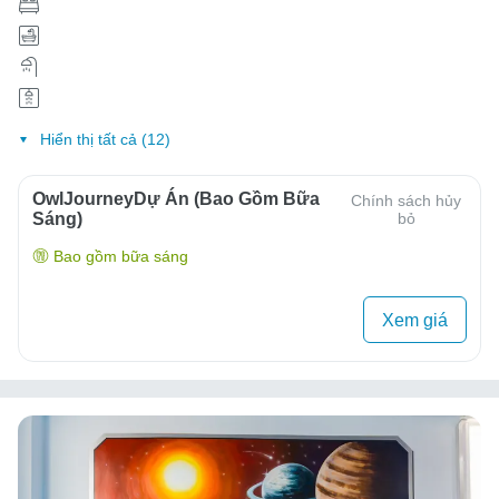
Hiển thị tất cả (12)
OwlJourneyDự Án (Bao Gồm Bữa
Chính sách hủy
Sáng)
bỏ
Bao gồm bữa sáng
Xem giá