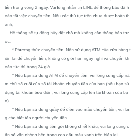
tiền trong vòng 2 ngày. Vui lòng nhắn tin LINE để thông báo đã h
oàn tất việc chuyển tiền. Nếu các thủ tục trên chưa được hoàn th
ành,

    Hệ thống sẽ tự động hủy đặt chỗ mà không cần thông báo trư
ớc.

      * Phương thức chuyển tiền: Nên sử dụng ATM của cửa hàng t
iện lợi để chuyển tiền, không có giới hạn ngày nghỉ và chuyển kh
oản tức thì trong 24 giờ.

      * Nếu bạn sử dụng ATM để chuyển tiền, vui lòng cung cấp nă
m chữ số cuối của số tài khoản chuyển tiền của bạn (nếu bạn sử 
dụng tài khoản bưu điện, vui lòng cung cấp tên tài khoản của bạ
n).

      * Nếu bạn sử dụng quầy để điền vào mẫu chuyển tiền, vui lòn
g cho biết tên người chuyển tiền.

      * Nếu bạn sử dụng tiền gửi không chiết khấu, vui lòng cung c
ấp số văn phòng bên trong con dấu màu xanh trên biên lai.
