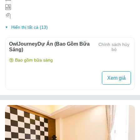
Hiển thị tất cả (13)
OwlJourneyDự Án (Bao Gồm Bữa
Chính sách hủy
Sáng)
bỏ
Bao gồm bữa sáng
Xem giá