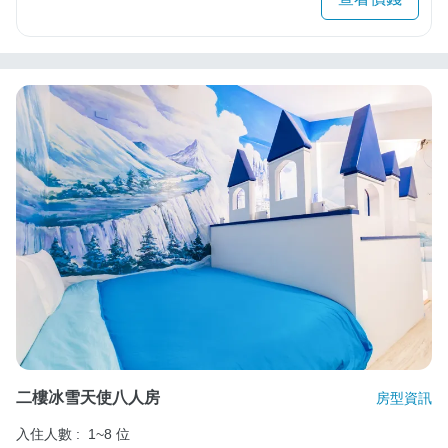
二樓冰雪天使八人房
房型資訊
入住人數 :
1~8 位