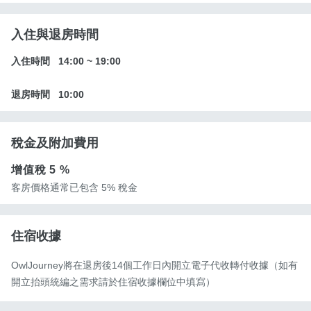
入住與退房時間
入住時間
14:00
~
19:00
退房時間
10:00
稅金及附加費用
增值稅
5 %
客房價格通常已包含 5% 稅金
住宿收據
OwlJourney將在退房後14個工作日內開立電子代收轉付收據（如有
開立抬頭統編之需求請於住宿收據欄位中填寫）