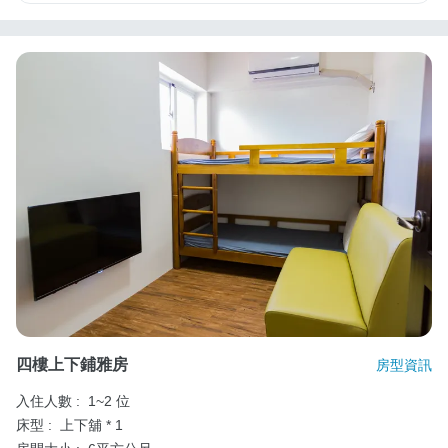
四樓上下鋪雅房
房型資訊
入住人數 :
1~2 位
床型 :
上下舖 * 1