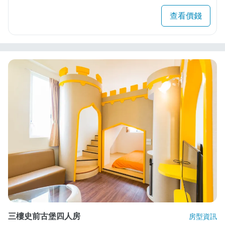
查看價錢
三樓史前古堡四人房
房型資訊