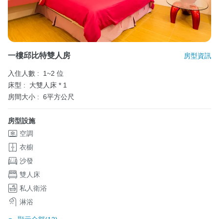
一樓邱比特雙人房
房型資訊
入住人數 :
1~2 位
床型 :
大雙人床 * 1
房間大小 :
6平方公尺
房型設施
空調
衣櫥
沙發
雙人床
私人衛浴
淋浴