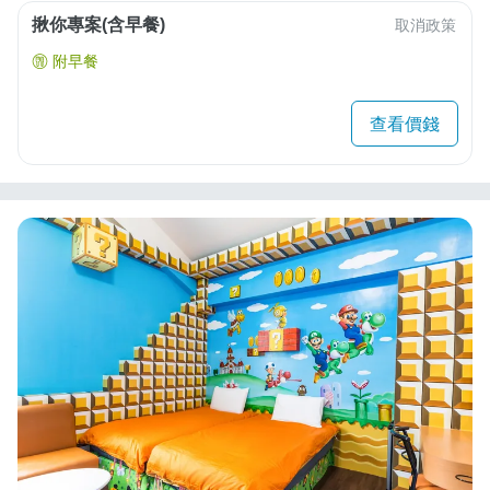
揪你專案(含早餐)
取消政策
附早餐
查看價錢