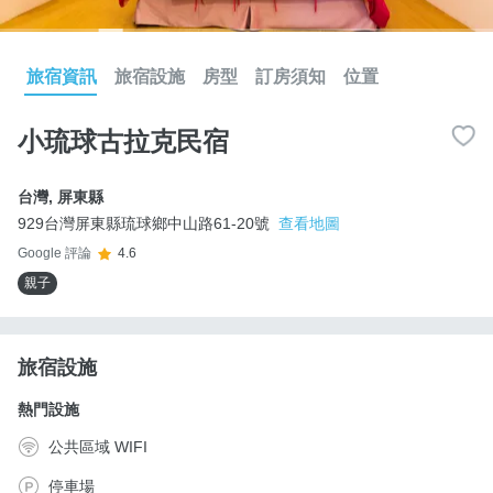
旅宿資訊
旅宿設施
房型
訂房須知
位置
小琉球古拉克民宿
台灣
,
屏東縣
929台灣屏東縣琉球鄉中山路61-20號
查看地圖
Google 評論
4.6
親子
旅宿設施
熱門設施
公共區域 WIFI
停車場