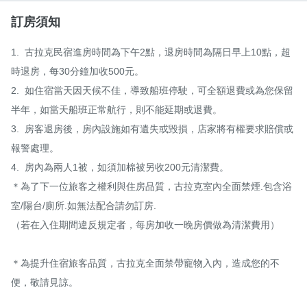
訂房須知
1.  古拉克民宿進房時間為下午2點，退房時間為隔日早上10點，超
時退房，每30分鐘加收500元。

2.  如住宿當天因天候不佳，導致船班停駛，可全額退費或為您保留
半年，如當天船班正常航行，則不能延期或退費。

3.  房客退房後，房內設施如有遺失或毀損，店家將有權要求賠償或
報警處理。

4.  房內為兩人1被，如須加棉被另收200元清潔費。

＊為了下一位旅客之權利與住房品質，古拉克室內全面禁煙.包含浴
室/陽台/廁所.如無法配合請勿訂房.

（若在入住期間違反規定者，每房加收一晚房價做為清潔費用）

＊為提升住宿旅客品質，古拉克全面禁帶寵物入內，造成您的不
便，敬請見諒。
