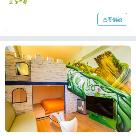
附早餐
查看價錢