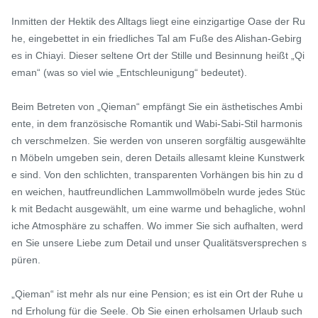
Inmitten der Hektik des Alltags liegt eine einzigartige Oase der Ru
he, eingebettet in ein friedliches Tal am Fuße des Alishan-Gebirg
es in Chiayi. Dieser seltene Ort der Stille und Besinnung heißt „Qi
eman“ (was so viel wie „Entschleunigung“ bedeutet).

Beim Betreten von „Qieman“ empfängt Sie ein ästhetisches Ambi
ente, in dem französische Romantik und Wabi-Sabi-Stil harmonis
ch verschmelzen. Sie werden von unseren sorgfältig ausgewählte
n Möbeln umgeben sein, deren Details allesamt kleine Kunstwerk
e sind. Von den schlichten, transparenten Vorhängen bis hin zu d
en weichen, hautfreundlichen Lammwollmöbeln wurde jedes Stüc
k mit Bedacht ausgewählt, um eine warme und behagliche, wohnl
iche Atmosphäre zu schaffen. Wo immer Sie sich aufhalten, werd
en Sie unsere Liebe zum Detail und unser Qualitätsversprechen s
püren.

„Qieman“ ist mehr als nur eine Pension; es ist ein Ort der Ruhe u
nd Erholung für die Seele. Ob Sie einen erholsamen Urlaub such