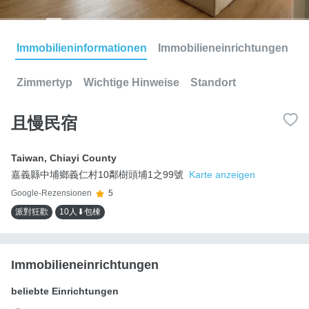
Immobilieninformationen
Immobilieneinrichtungen
Zimmertyp
Wichtige Hinweise
Standort
且慢民宿
Taiwan
,
Chiayi County
嘉義縣中埔鄉義仁村10鄰樹頭埔1之99號
Karte anzeigen
Google-Rezensionen
5
派對狂歡
10人⬇包棟
Immobilieneinrichtungen
beliebte Einrichtungen