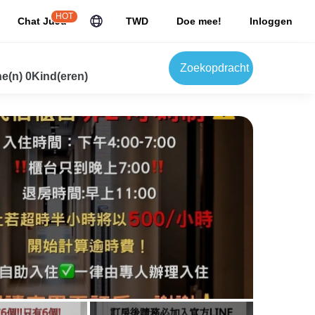
HOT
Chat JuJu
TWD
Doe mee!
Inloggen
Zoekopdracht
e(n) 0Kind(eren)