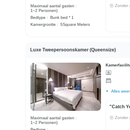
Zonder o
Maximaal aantal gasten :
1~2 Personen)
Bedtype :
Bunk bed * 1
Kamergrootte :
5Square Meters
Luxe Tweepersoonskamer (queensize)
Kamerfacilit
Alles wee
"Catch Yo
Zonder o
Maximaal aantal gasten :
1~2 Personen)
Bedtype :