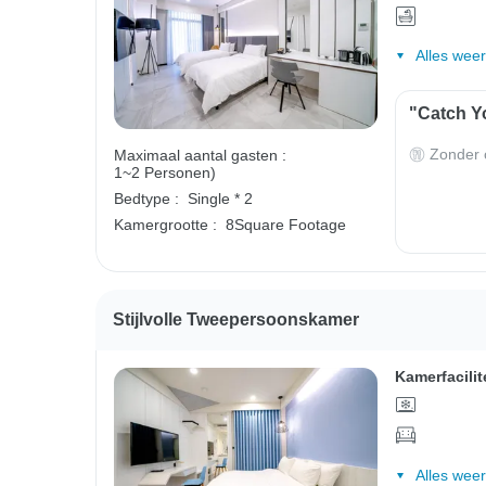
Alles wee
"Catch Yo
Zonder o
Maximaal aantal gasten :
1~2 Personen)
Bedtype :
Single * 2
Kamergrootte :
8Square Footage
Stijlvolle Tweepersoonskamer
Kamerfacilit
Alles wee