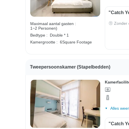
"Catch Yo
Zonder o
Maximaal aantal gasten :
1~2 Personen)
Bedtype :
Double * 1
Kamergrootte :
6Square Footage
Tweepersoonskamer (stapelbedden)
Kamerfacilit
Alles wee
"Catch Yo