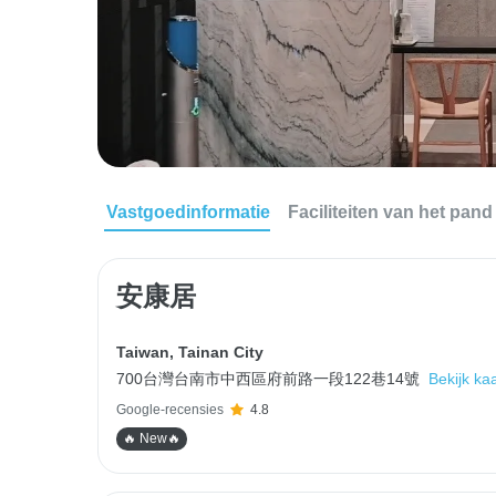
Vastgoedinformatie
Faciliteiten van het pand
安康居
Taiwan
,
Tainan City
700台灣台南市中西區府前路一段122巷14號
Bekijk kaa
Google-recensies
4.8
🔥 New🔥