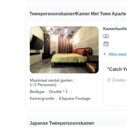
Tweepersoonskamer/kamer Met Twee Aparte Be
Kamerfacilit
Alles wee
"Catch Yo
Zonder o
Maximaal aantal gasten :
1~2 Personen)
Bedtype :
Double * 1
Kamergrootte :
6Square Footage
Japanse Tweepersoonskamer