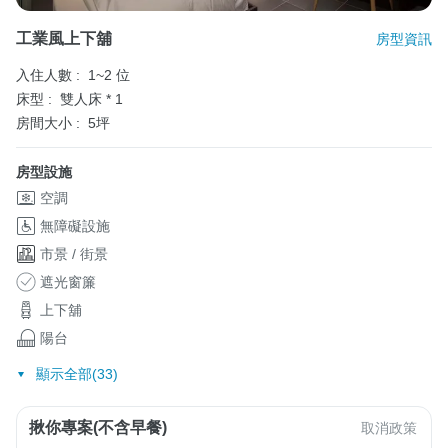
工業風上下舖
房型資訊
入住人數 :
1~2 位
床型 :
雙人床 * 1
房間大小 :
5坪
房型設施
空調
無障礙設施
市景 / 街景
遮光窗簾
上下舖
陽台
顯示全部(33)
揪你專案(不含早餐)
取消政策