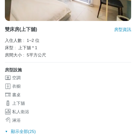
雙床房(上下舖)
房型資訊
入住人數 :
1~2 位
床型 :
上下舖 * 1
房間大小 :
5平方公尺
房型設施
空調
衣櫥
書桌
上下舖
私人衛浴
淋浴
顯示全部(25)