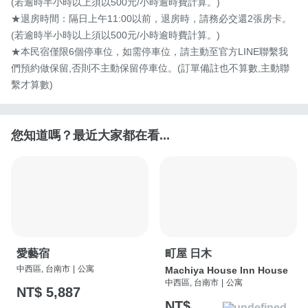
(若逾時半小時以上須以500元/小時逾時費計算。)

★退房時間：隔日上午11:00以前，退房時，請務必交還2張房卡。

(若逾時半小時以上須以500元/小時逾時費計算。)

★本民宿僅限6個停車位，如需停車位，請主動至官方LINE聯繫我
們預約做保留,否則不主動保留停車位。(訂單備註也不算數,主動聯
繫才算數)
您知道嗎？最近大家都在看...
愛藝宿
町屋 日木
中西區, 台南市
|
公寓
Machiya House Inn House
中西區, 台南市
|
公寓
NT$ 5,887
NT$