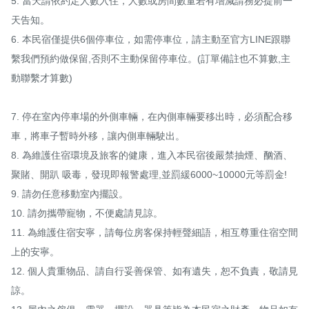
5. 當天請依約定人數入住，人數或房間數量若有增減請務必提前一
天告知。

6. 本民宿僅提供6個停車位，如需停車位，請主動至官方LINE跟聯
繫我們預約做保留,否則不主動保留停車位。(訂單備註也不算數,主
動聯繫才算數)

7. 停在室內停車場的外側車輛，在內側車輛要移出時，必須配合移
車，將車子暫時外移，讓內側車輛駛出。

8. 為維護住宿環境及旅客的健康，進入本民宿後嚴禁抽煙、酗酒、
聚賭、開趴 吸毒，發現即報警處理,並罰緩6000~10000元等罰金! 

9. 請勿任意移動室內擺設。

10. 請勿攜帶寵物，不便處請見諒。

11. 為維護住宿安寧，請每位房客保持輕聲細語，相互尊重住宿空間
上的安寧。

12. 個人貴重物品、請自行妥善保管、如有遺失，恕不負責，敬請見
諒。
