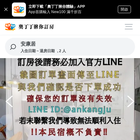
立即下載「奧丁丁揪你體驗」APP
開啟
App首購輸入 New100 滿千折百
安康居
入住日期 ~ 退房日期
, 2 人