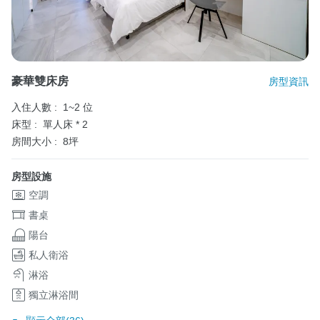
豪華雙床房
房型資訊
入住人數 :
1~2 位
床型 :
單人床 * 2
房間大小 :
8坪
房型設施
空調
書桌
陽台
私人衛浴
淋浴
獨立淋浴間