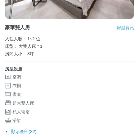
豪華雙人房
房型資訊
入住人數 :
1~2 位
床型 :
大雙人床 * 1
房間大小 :
8坪
房型設施
空調
衣櫥
書桌
超大雙人床
私人衛浴
浴缸
顯示全部(32)