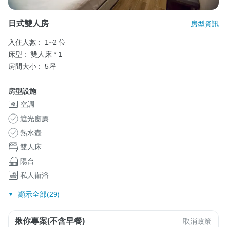
日式雙人房
房型資訊
入住人數 :
1~2 位
床型 :
雙人床 * 1
房間大小 :
5坪
房型設施
空調
遮光窗簾
熱水壺
雙人床
陽台
私人衛浴
顯示全部(29)
揪你專案(不含早餐)
取消政策