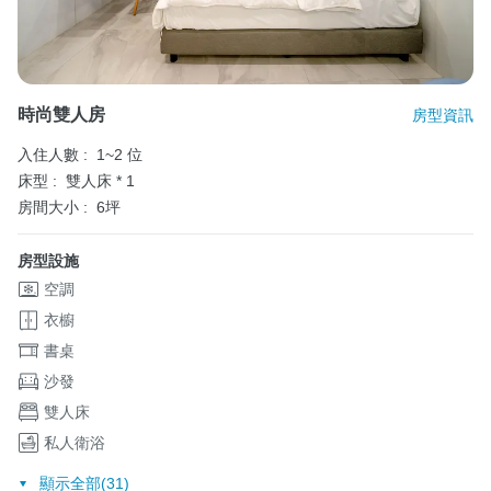
時尚雙人房
房型資訊
入住人數 :
1~2 位
床型 :
雙人床 * 1
房間大小 :
6坪
房型設施
空調
衣櫥
書桌
沙發
雙人床
私人衛浴
顯示全部(31)