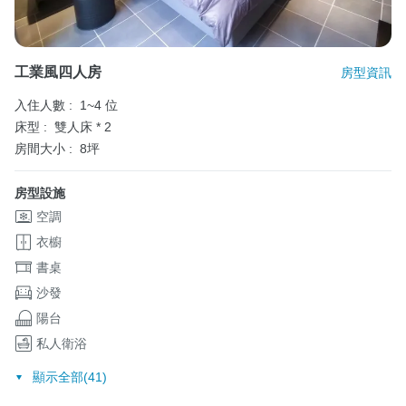
工業風四人房
房型資訊
入住人數 :
1~4 位
床型 :
雙人床 * 2
房間大小 :
8坪
房型設施
空調
衣櫥
書桌
沙發
陽台
私人衛浴
顯示全部(41)