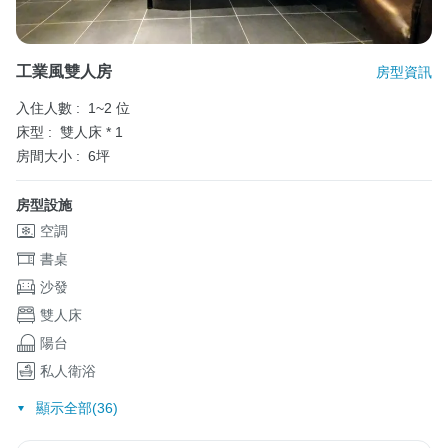
工業風雙人房
房型資訊
入住人數 :
1~2 位
床型 :
雙人床 * 1
房間大小 :
6坪
房型設施
空調
書桌
沙發
雙人床
陽台
私人衛浴
顯示全部(36)