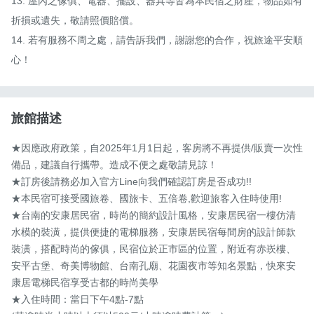
13. 屋內之傢俱、電器、擺設、器具等皆為本民宿之財產，物品如有
折損或遺失，敬請照價賠償。

14. 若有服務不周之處，請告訴我們，謝謝您的合作，祝旅途平安順
心！
旅館描述
★因應政府政策，自2025年1月1日起，客房將不再提供/販賣一次性
備品，建議自行攜帶。造成不便之處敬請見諒！

★訂房後請務必加入官方Line向我們確認訂房是否成功!!

★本民宿可接受國旅卷、國旅卡、五倍卷,歡迎旅客入住時使用!

★台南的安康居民宿，時尚的簡約設計風格，安康居民宿一樓仿清
水模的裝潢，提供便捷的電梯服務，安康居民宿每間房的設計師款
裝潢，搭配時尚的傢俱，民宿位於正市區的位置，附近有赤崁樓、
安平古堡、奇美博物館、台南孔廟、花園夜市等知名景點，快來安
康居電梯民宿享受古都的時尚美學

★入住時間：當日下午4點-7點
