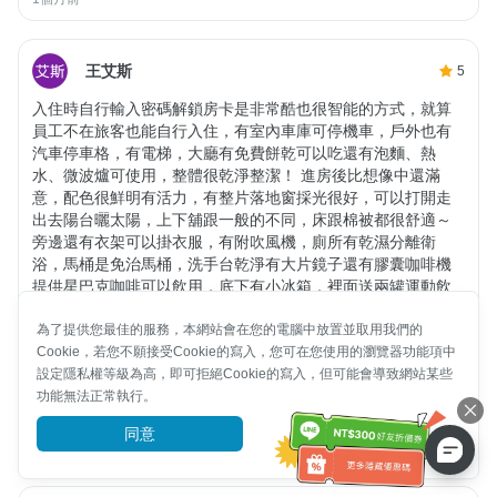
王艾斯
5
入住時自行輸入密碼解鎖房卡是非常酷也很智能的方式，就算
員工不在旅客也能自行入住，有室內車庫可停機車，戶外也有
汽車停車格，有電梯，大廳有免費餅乾可以吃還有泡麵、熱
水、微波爐可使用，整體很乾淨整潔！ 進房後比想像中還滿
意，配色很鮮明有活力，有整片落地窗採光很好，可以打開走
出去陽台曬太陽，上下舖跟一般的不同，床跟棉被都很舒適～
旁邊還有衣架可以掛衣服，有附吹風機，廁所有乾濕分離衛
浴，馬桶是免治馬桶，洗手台乾淨有大片鏡子還有膠囊咖啡機
提供星巴克咖啡可以飲用，底下有小冰箱，裡面送兩罐運動飲
料給旅客喝，好貼心，有電視可以看韓國節目，充電孔在床的
為了提供您最佳的服務，本網站會在您的電腦中放置並取用我們的
旁邊還有梳妝台旁都有，非常夠用！隔天退房時還可以寄放行
Cookie，若您不願接受Cookie的寫入，您可在您使用的瀏覽器功能項中
李，整體住下來就是100分！我跟朋友都非常滿意非常喜歡👍唯
設定隱私權等級為高，即可拒絕Cookie的寫入，但可能會導致網站某些
一小小缺點是睡覺時會聽到水聲，非常淺眠的可能不太適合，
功能無法正常執行。
但我跟我朋友都睡得很死🤣下次來台南玩還會來住而且也會推
薦朋友來住～讚讚！
同意
前往了解
3個月前