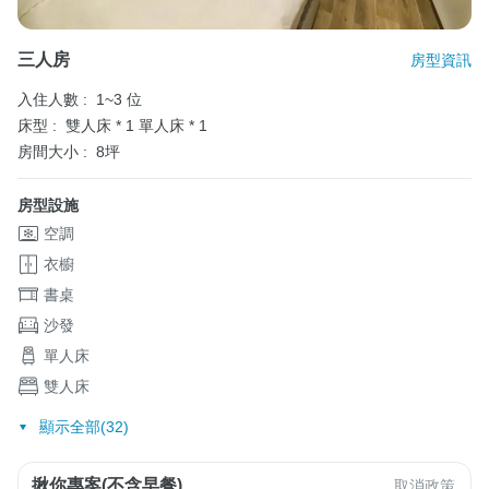
三人房
房型資訊
入住人數 :
1~3 位
床型 :
雙人床 * 1
單人床 * 1
房間大小 :
8坪
房型設施
空調
衣櫥
書桌
沙發
單人床
雙人床
顯示全部(32)
揪你專案(不含早餐)
取消政策