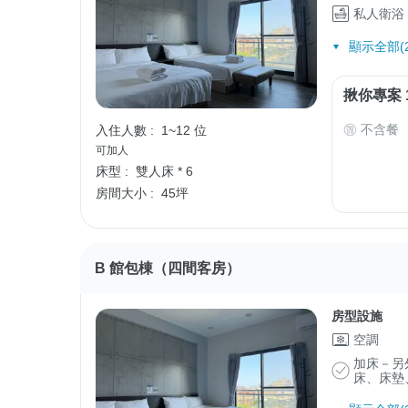
私人衛浴
顯示全部(2
揪你專案 
不含餐
入住人數 :
1~12 位
可加人
床型 :
雙人床 * 6
房間大小 :
45坪
B 館包棟（四間客房）
房型設施
空調
加床－另
床、床墊