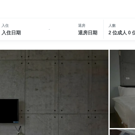
入住
退房
人數
-
入住日期
退房日期
2 位成人 0