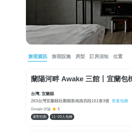
旅宿資訊
旅宿設施
房型
訂房須知
位置
蘭陽河畔 Awake 三館丨宜蘭
台灣
,
宜蘭縣
263台灣宜蘭縣壯圍鄉新南路四段151巷3號
查看地圖
Google 評論
5
派對狂歡
11~20人包棟