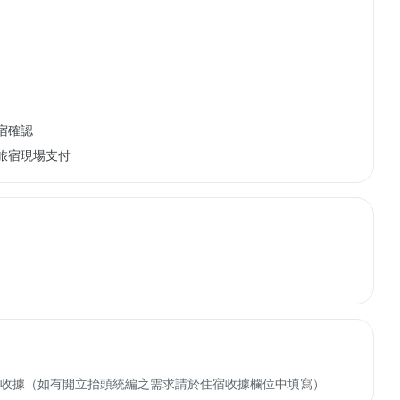
宿確認
旅宿現場支付
收轉付收據（如有開立抬頭統編之需求請於住宿收據欄位中填寫）