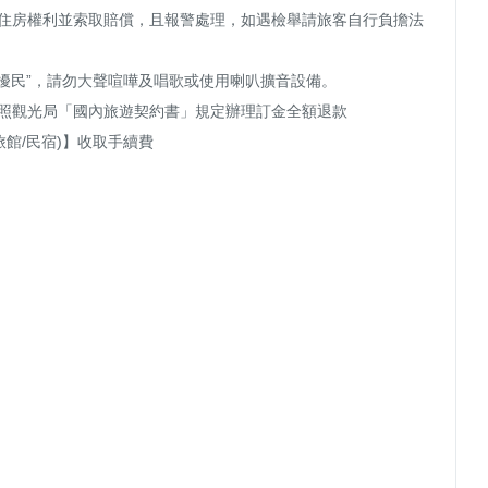
止住房權利並索取賠償，且報警處理，如遇檢舉請旅客自行負擔法
嚴禁擾民”，請勿大聲喧嘩及唱歌或使用喇叭擴音設備。

照觀光局「國內旅遊契約書」規定辦理訂金全額退款

館/民宿)】收取手續費
