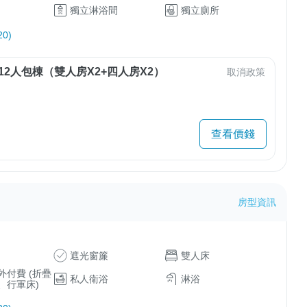
獨立淋浴間
獨立廁所
0)
12人包棟（雙人房X2+四人房X2）
取消政策
查看價錢
房型資訊
遮光窗簾
雙人床
外付費 (折疊
私人衛浴
淋浴
、行軍床)