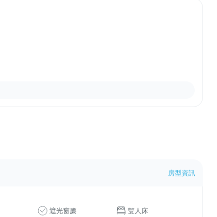
房型資訊
遮光窗簾
雙人床