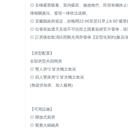
◎ 全棟嚴禁吸毒、室內吸菸、施放炮竹、民宿有權終
律相關責任。發現一律依法送辦。

◎ 宜蘭縣政府規定，於晚間22:00至翌日早上8:00“
◎ 出發前如遇天災或不可抗拒之因素並經官方發佈，依
◎ 訂房後欲取消比照觀光局所發佈【定型化契約(飯店/旅
【房型配置】

全部房型共四間房

◎ 雙人房*2 皆含獨立衛浴

◎ 四人雙床房*2 皆含獨立衛浴

(無提供加床、加人服務)

【可用設施】

◎ 開放式廚房

◎ 鴛鴦火鍋鍋具
