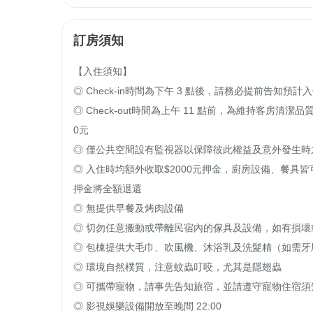
訂房須知
【入住須知】

◎ Check-in時間為下午 3 點後，請務必提前告知預計入
◎ Check-out時間為上午 11 點前，為維持客房
0元

◎ 僅公共空間設有監視器以保障彼此權益及意外發生時之
◎ 入住時均額外收取$2000元押金，廚房設備、餐
押金將全額退還

◎ 無提供早餐及烤肉設備

◎ 切勿任意搬動或帶離民宿內的傢具及設備，如有損壞
◎ 包棟提供大毛巾、吹風機、沐浴乳及洗髮精（如需牙
◎ 環境自然樸質，注意蚊蟲叮咬，尤其是隱翅蟲

◎ 可攜帶寵物，請事先告知旅宿，並請遵守寵物住宿須知
◎ 影視娛樂設備開放至晚間 22:00
