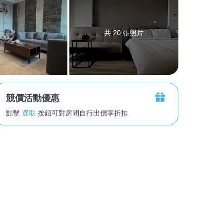
共 20 張照片
競價活動優惠
點擊
選取
按鈕可對房間自行出價享折扣