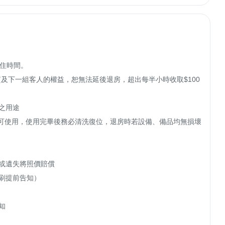
住時間。

清潔品質及下一組客人的權益，恕無法延後退房，超出每半小時收取$100
用途

具皆可使用，使用完畢後務必清洗復位，退房時若設備、備品均無損壞
或遺失將照價賠償

刷提前告知）


