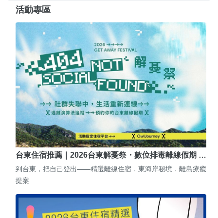
活動專區
台東住宿推薦｜2026台東解憂祭・數位排毒離線假期 …
到台東，把自己登出——精選離線住宿．東海岸秘境．離島療癒
提案