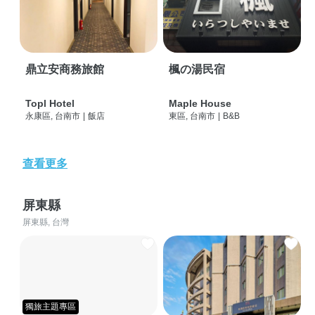
鼎立安商務旅館
楓の湯民宿
Topl Hotel
Maple House
永康區, 台南市
|
飯店
東區, 台南市
|
B&B
查看更多
屏東縣
屏東縣, 台灣
獨旅主題專區