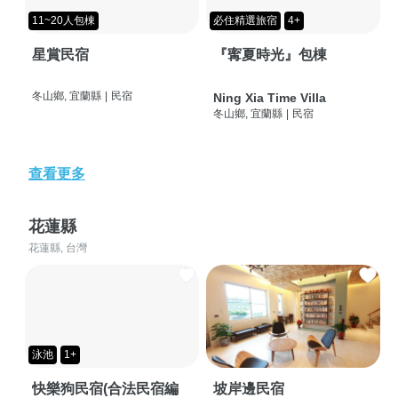
11~20人包棟
必住精選旅宿
4+
星賞民宿
『寗夏時光』包棟
冬山鄉, 宜蘭縣
|
民宿
Ning Xia Time Villa
冬山鄉, 宜蘭縣
|
民宿
查看更多
花蓮縣
花蓮縣, 台灣
泳池
1+
快樂狗民宿(合法民宿編
坡岸邊民宿