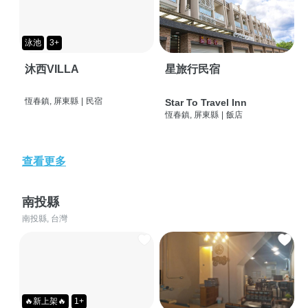
泳池
3+
沐西VILLA
星旅行民宿
恆春鎮, 屏東縣
|
民宿
Star To Travel Inn
恆春鎮, 屏東縣
|
飯店
查看更多
南投縣
南投縣, 台灣
🔥新上架🔥
1+