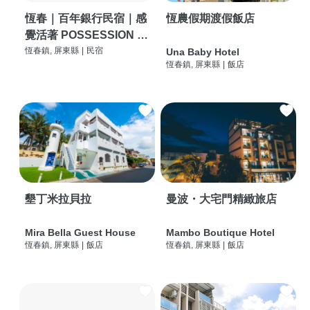
恆春｜百年銀行民宿｜感
恆農假期渡假飯店
覺活著 POSSESSION |
背包客棧 | 恆春必住特色
恆春鎮, 屏東縣
|
民宿
Una Baby Hotel
恆春鎮, 屏東縣
|
飯店
旅店 | HOSTEL |
墾丁米拉貝拉
曼波・大宅門精緻旅店
Mira Bella Guest House
Mambo Boutique Hotel
恆春鎮, 屏東縣
|
飯店
恆春鎮, 屏東縣
|
飯店