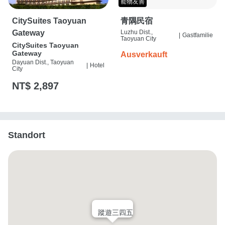
寵物友善
CitySuites Taoyuan
青隅民宿
Gateway
Luzhu Dist.,
|
Gastfamilie
Taoyuan City
CitySuites Taoyuan
Gateway
Ausverkauft
Dayuan Dist., Taoyuan
|
Hotel
City
NT$ 2,897
Standort
蹤遊三四五