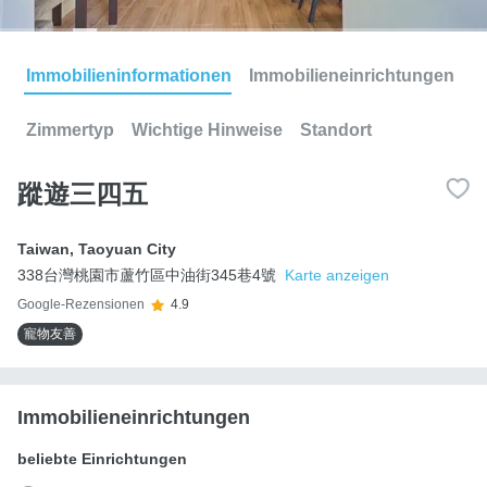
Immobilieninformationen
Immobilieneinrichtungen
Zimmertyp
Wichtige Hinweise
Standort
蹤遊三四五
Taiwan
,
Taoyuan City
338台灣桃園市蘆竹區中油街345巷4號
Karte anzeigen
Google-Rezensionen
4.9
寵物友善
Immobilieneinrichtungen
beliebte Einrichtungen