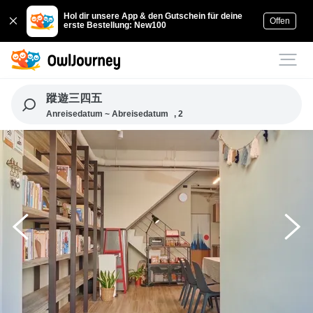
Hol dir unsere App & den Gutschein für deine
Offen
erste Bestellung: New100
蹤遊三四五
Anreisedatum ~ Abreisedatum
, 2