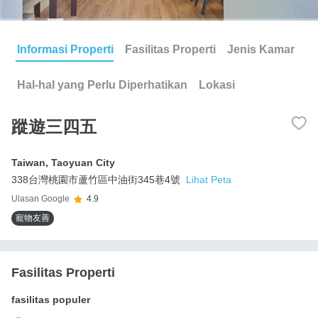
Informasi Properti
Fasilitas Properti
Jenis Kamar
Hal-hal yang Perlu Diperhatikan
Lokasi
蹤遊三四五
Taiwan
,
Taoyuan City
338台灣桃園市蘆竹區中油街345巷4號
Lihat Peta
Ulasan Google
4.9
寵物友善
Fasilitas Properti
fasilitas populer