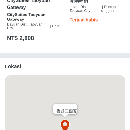
CitySuites Taoyuan
青隅民宿
Gateway
Luzhu Dist.,
|
Rumah
Taoyuan City
singgah
CitySuites Taoyuan
Gateway
Terjual habis
Dayuan Dist., Taoyuan
|
Hotel
City
NT$ 2,808
Lokasi
蹤遊三四五