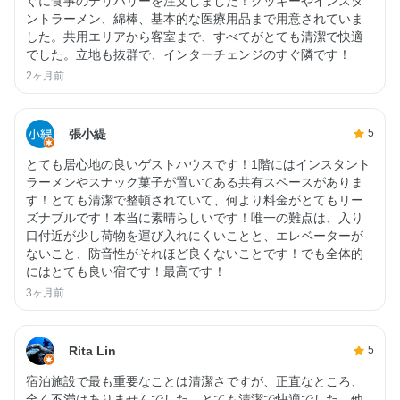
ぐに食事のデリバリーを注文しました！クッキーやインスタ
ントラーメン、綿棒、基本的な医療用品まで用意されていま
した。共用エリアから客室まで、すべてがとても清潔で快適
でした。立地も抜群で、インターチェンジのすぐ隣です！
2ヶ月前
張小緹
5
とても居心地の良いゲストハウスです！1階にはインスタント
ラーメンやスナック菓子が置いてある共有スペースがありま
す！とても清潔で整頓されていて、何より料金がとてもリー
ズナブルです！本当に素晴らしいです！唯一の難点は、入り
口付近が少し荷物を運び入れにくいことと、エレベーターが
ないこと、防音性がそれほど良くないことです！でも全体的
にはとても良い宿です！最高です！
3ヶ月前
Rita Lin
5
宿泊施設で最も重要なことは清潔さですが、正直なところ、
全く不満はありませんでした。とても清潔で快適でした。他