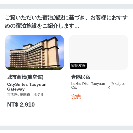
ご覧いただいた宿泊施設に基づき、お客様におすす
めの宿泊施設をご紹介します…
寵物友善
城市商旅(航空馆)
青隅民宿
Luzhu Dist., Taoyuan
|
みんしゅ
CitySuites Taoyuan
City
く
Gateway
大園區, 桃園市
|
ホテル
完売
NT$ 2,910