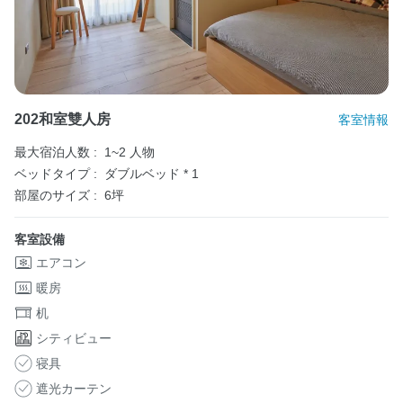
202和室雙人房
客室情報
最大宿泊人数 :
1~2 人物
ベッドタイプ :
ダブルベッド * 1
部屋のサイズ :
6坪
客室設備
エアコン
暖房
机
シティビュー
寝具
遮光カーテン