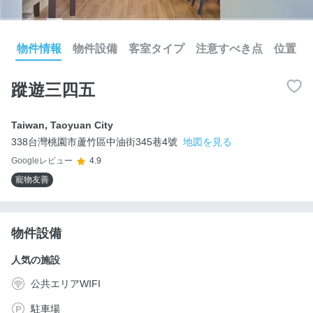
物件情報
物件設備
客室タイプ
注意すべき点
位置
蹤遊三四五
Taiwan
,
Taoyuan City
338台灣桃園市蘆竹區中油街345巷4號
地図を見る
Googleレビュー
4.9
寵物友善
物件設備
人気の施設
公共エリアWIFI
駐車場