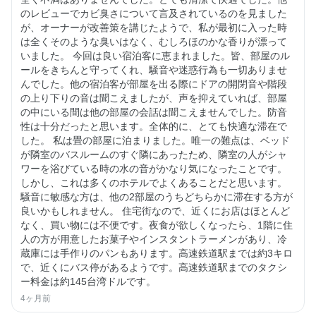
のレビューでカビ臭さについて言及されているのを見ました
が、オーナーが改善策を講じたようで、私が最初に入った時
は全くそのような臭いはなく、むしろほのかな香りが漂って
いました。 今回は良い宿泊客に恵まれました。皆、部屋のル
ールをきちんと守ってくれ、騒音や迷惑行為も一切ありませ
んでした。他の宿泊客が部屋を出る際にドアの開閉音や階段
の上り下りの音は聞こえましたが、声を抑えていれば、部屋
の中にいる間は他の部屋の会話は聞こえませんでした。防音
性は十分だったと思います。全体的に、とても快適な滞在で
した。 私は畳の部屋に泊まりました。唯一の難点は、ベッド
が隣室のバスルームのすぐ隣にあったため、隣室の人がシャ
ワーを浴びている時の水の音がかなり気になったことです。
しかし、これは多くのホテルでよくあることだと思います。
騒音に敏感な方は、他の2部屋のうちどちらかに滞在する方が
良いかもしれません。 住宅街なので、近くにお店はほとんど
なく、買い物には不便です。夜食が欲しくなったら、1階に住
人の方が用意したお菓子やインスタントラーメンがあり、冷
蔵庫には手作りのパンもあります。高速鉄道駅までは約3キロ
で、近くにバス停があるようです。高速鉄道駅までのタクシ
ー料金は約145台湾ドルです。
4ヶ月前