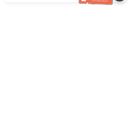
カスタマーサービスヘルプ
お電話ください：
+886-2-6610-0183
(高齢者に優しい)
ファックス番号：
+886-2-6610-0185
オフィスアワー：
平日 10:00 ~ 18:30