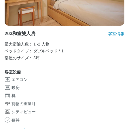
203和室雙人房
客室情報
最大宿泊人数 :
1~2 人物
ベッドタイプ :
ダブルベッド * 1
部屋のサイズ :
5坪
客室設備
エアコン
暖房
机
荷物の重量計
シティビュー
寝具