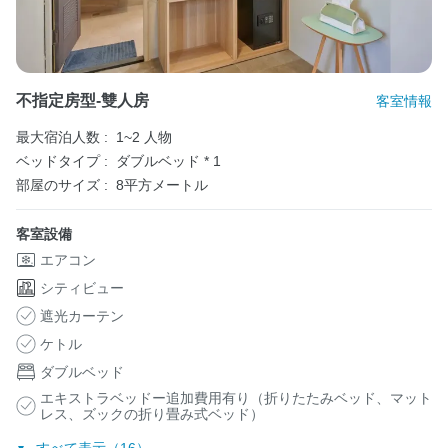
不指定房型-雙人房
客室情報
最大宿泊人数 :
1~2 人物
ベッドタイプ :
ダブルベッド * 1
部屋のサイズ :
8平方メートル
客室設備
エアコン
シティビュー
遮光カーテン
ケトル
ダブルベッド
エキストラベッドー追加費用有り（折りたたみベッド、マット
レス、ズックの折り畳み式ベッド）