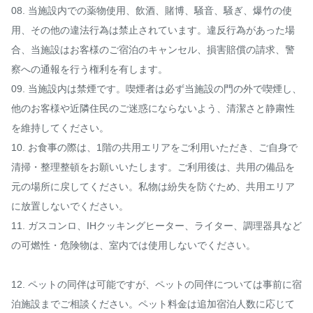
08. 当施設内での薬物使用、飲酒、賭博、騒音、騒ぎ、爆竹の使
用、その他の違法行為は禁止されています。違反行為があった場
合、当施設はお客様のご宿泊のキャンセル、損害賠償の請求、警
察への通報を行う権利を有します。

09. 当施設内は禁煙です。喫煙者は必ず当施設の門の外で喫煙し、
他のお客様や近隣住民のご迷惑にならないよう、清潔さと静粛性
を維持してください。

10. お食事の際は、1階の共用エリアをご利用いただき、ご自身で
清掃・整理整頓をお願いいたします。ご利用後は、共用の備品を
元の場所に戻してください。私物は紛失を防ぐため、共用エリア
に放置しないでください。

11. ガスコンロ、IHクッキングヒーター、ライター、調理器具など
の可燃性・危険物は、室内では使用しないでください。

12. ペットの同伴は可能ですが、ペットの同伴については事前に宿
泊施設までご相談ください。ペット料金は追加宿泊人数に応じて