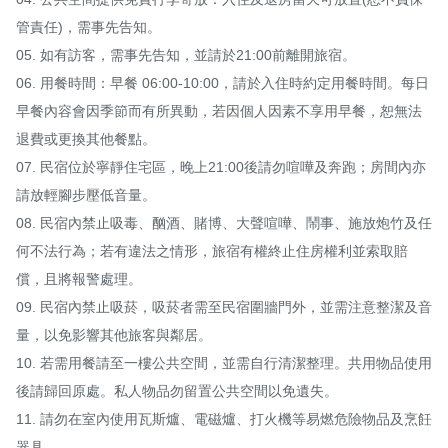
管責任)，需事先告知。

05. 如有訪客，需事先告知，並請於21:00前離開旅宿。

06. 用餐時間：早餐 06:00-10:00，請於入住時約定用餐時間。每日
早餐內容會因季節而有所異動，若因個人因素不享用早餐，恕無法
退費或更換其他餐點。

07. 民宿位於寧靜住宅區，晚上21:00後請勿喧嘩及奔跑；房間內亦
請放輕腳步壓低音量。

08. 民宿內禁止吸毒、酗酒、賭博、大聲喧嘩、鬧事、施放炮竹及任
何不法行為；若有違法之情形，旅宿有權終止住房權利並索取賠
償，且將報警處理。

09. 民宿內禁止吸菸，吸菸者需至民宿圍牆門外，並需注意整潔及音
量，以免影響其他旅客與鄰居。

10. 若需用餐請至一樓公共空間，並需自行清潔整理。共用物品使用
後請歸回原處。私人物品勿留置公共空間以免遺失。 

11. 請勿在室內使用瓦斯爐、電磁爐、打火機等易燃危險物品及烹飪
器具。 
