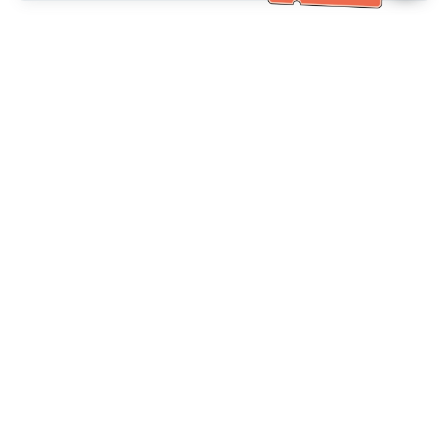
客服資訊
客服電話：
+886-2-6610-0183
(銀髮族友善)
傳真號碼：
+886-2-6610-0185
客服時間：
平日 10:00 ~ 18:30