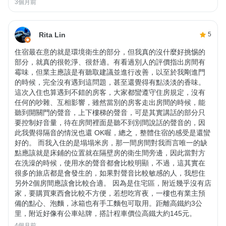
3個月前
Rita Lin
5
住宿最在意的就是環境衛生的部分，但我真的沒什麼好挑惕的
部分，就真的很乾淨、很舒適。有看過別人的評價指出房間有
霉味，但業主應該是有聽取建議並進行改善，以至於我剛進門
的時候，完全沒有遇到這問題，甚至還覺得有點淡淡的香味。
這次入住也算遇到不錯的房客，大家都蠻遵守住房規定，沒有
任何的吵雜、互相影響，雖然當別的房客走出房間的時候，能
聽到開關門的聲音，上下樓梯的聲音，可是其實講話的部分只
要控制好音量，待在房間裡面是聽不到別間說話的聲音的，因
此我覺得隔音的情況也還 OK喔，總之，整體住宿的感受是還蠻
好的。 而我入住的是塌塌米房，那一間房間對我而言唯一的缺
點應該就是床鋪的位置就在隔壁房的衛生間旁邊，因此當對方
在洗澡的時候，使用水的聲音都會比較明顯，不過，這其實在
很多的旅店都是會發生的，如果對聲音比較敏感的人，我想住
另外2個房間應該會比較合適。 因為是住宅區，附近幾乎沒有店
家，要購買東西會比較不方便，若想吃宵夜，一樓也有業主預
備的點心、泡麵，冰箱也有手工麵包可取用。距離高鐵約3公
里，附近好像有公車站牌，搭計程車價位高鐵大約145元。
4個月前