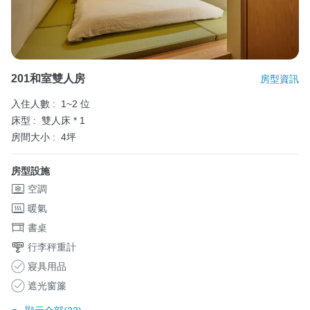
201和室雙人房
房型資訊
入住人數 :
1~2 位
床型 :
雙人床 * 1
房間大小 :
4坪
房型設施
空調
暖氣
書桌
行李秤重計
寢具用品
遮光窗簾