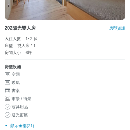
202陽光雙人房
房型資訊
入住人數 :
1~2 位
床型 :
雙人床 * 1
房間大小 :
6坪
房型設施
空調
暖氣
書桌
市景 / 街景
寢具用品
遮光窗簾
顯示全部(21)