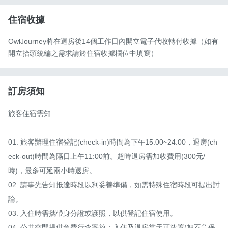
住宿收據
OwlJourney將在退房後14個工作日內開立電子代收轉付收據（如有
開立抬頭統編之需求請於住宿收據欄位中填寫）
訂房須知
旅客住宿需知

01. 旅客辦理住宿登記(check-in)時間為下午15:00~24:00，退房(ch
eck-out)時間為隔日上午11:00前。超時退房需加收費用(300元/
時)，最多可延兩小時退房。

02. 請事先告知抵達時段以利妥善準備，如需特殊住宿時段可提出討
論。

03. 入住時需攜帶身分證或護照，以供登記住宿使用。

04. 公共空間提供免費行李寄放：入住及退房當天可放置(恕不負保