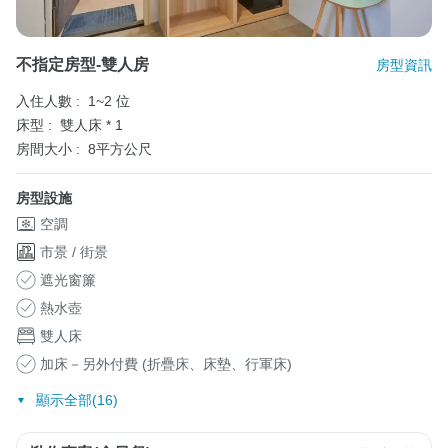
不指定房型-雙人房
房型資訊
入住人數 :
1~2 位
床型 :
雙人床 * 1
房間大小 :
8平方公尺
房型設施
空調
市景 / 街景
遮光窗簾
熱水壺
雙人床
加床－另外付費 (折疊床、床墊、行軍床)
顯示全部(16)