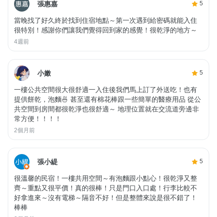
張惠嘉
5
當晚找了好久終於找到住宿地點～第一次遇到給密碼就能入住
很特別！感謝你們讓我們覺得回到家的感覺！很乾淨的地方～
4週前
小嫩
5
一樓公共空間很大很舒適一入住後我們馬上訂了外送吃！也有
提供餅乾，泡麵🍜 甚至還有棉花棒跟一些簡單的醫療用品 從公
共空間到房間都很乾淨也很舒適～ 地理位置就在交流道旁邊非
常方便！！！！
2個月前
張小緹
5
很溫馨的民宿！一樓共用空間～有泡麵跟小點心！很乾淨又整
齊～重點又很平價！真的很棒！只是門口入口處！行李比較不
好拿進來～沒有電梯～隔音不好！但是整體來說是很不錯了！
棒棒