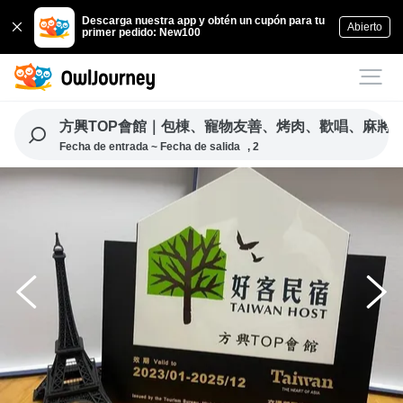
Descarga nuestra app y obtén un cupón para tu
Abierto
primer pedido: New100
方興TOP會館｜包棟、寵物友善、烤肉、歡唱、麻將
Fecha de entrada ~ Fecha de salida
, 2