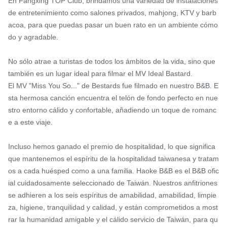
En Fangxing TOP Club, brindamos una variedad de instalaciones 
de entretenimiento como salones privados, mahjong, KTV y barb
acoa, para que puedas pasar un buen rato en un ambiente cómo
do y agradable.

No sólo atrae a turistas de todos los ámbitos de la vida, sino que 
también es un lugar ideal para filmar el MV Ideal Bastard.

El MV "Miss You So..." de Bestards fue filmado en nuestro B&B. E
sta hermosa canción encuentra el telón de fondo perfecto en nue
stro entorno cálido y confortable, añadiendo un toque de romanc
e a este viaje.

Incluso hemos ganado el premio de hospitalidad, lo que significa 
que mantenemos el espíritu de la hospitalidad taiwanesa y tratam
os a cada huésped como a una familia. Haoke B&B es el B&B ofic
ial cuidadosamente seleccionado de Taiwán. Nuestros anfitriones 
se adhieren a los seis espíritus de amabilidad, amabilidad, limpie
za, higiene, tranquilidad y calidad, y están comprometidos a most
rar la humanidad amigable y el cálido servicio de Taiwán, para qu