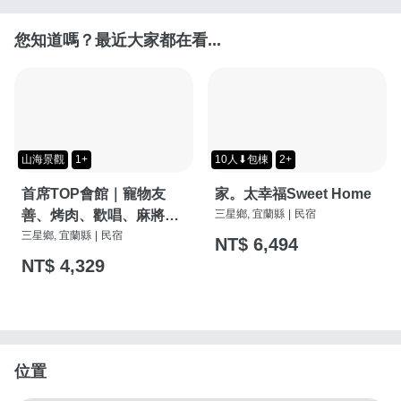
您知道嗎？最近大家都在看...
山海景觀
1+
10人⬇包棟
2+
首席TOP會館｜寵物友
家。太幸福Sweet Home
善、烤肉、歡唱、麻將
三星鄉, 宜蘭縣
|
民宿
桌、按摩椅、特斯拉充電
三星鄉, 宜蘭縣
|
民宿
NT$ 6,494
樁
NT$ 4,329
位置