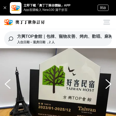
立即下載「奧丁丁揪你體驗」APP
開啟
App首購輸入 New100 滿千折百
方興TOP會館｜包棟、寵物友善、烤肉、歡唱、麻將
入住日期 ~ 退房日期
, 2 人