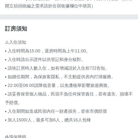
開立抬頭統編之需求請於住宿收據欄位中填寫）
訂房須知
⚠️入住須知

▪ 入住時間為15:00，退房時間為上午11:00。

▪ 入住時請出示證件以供登記和身分核對。

▪ 請依訂房時人數入住，如有增減請於入住前7日告知。

▪ 如續住期間，為保旅客隱私，不主動提供房內打掃服務。

▪ 22:00至08:00請降低音量，以免遭檢舉影響旅遊興致。

▪ 請妥善保管個人物品，民宿不負任何保管責任，若有遺失、損壞不
予賠償。

▪ 入住期間如造成民宿內任一財產損失，皆依市價賠償

▪ 加人1500/人，最多可加6人，總共16人包棟

♻️環保聲明
