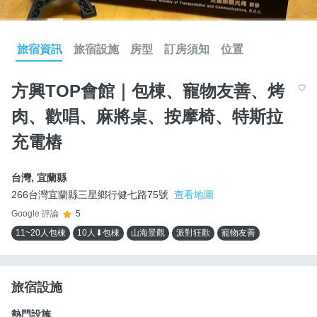
旅宿資訊
旅宿設施
房型
訂房須知
位置
方興TOP會館｜包棟、寵物友善、烤
肉、歡唱、麻將桌、按摩椅、特斯拉
充電樁
台灣
,
宜蘭縣
266台灣宜蘭縣三星鄉行健七路75號
查看地圖
Google 評論
5
11~20人包棟
10人⬇包棟
山海景觀
派對狂歡
寵物友善
旅宿設施
熱門設施