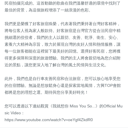
民宿拍攝完成的。這首動聽的歌曲在我們溫馨舒適的環境中找到了
最佳的背景，為這個旅程增添了一絲浪漫的色彩。

我們更是榮獲了好客旅宿殊榮，代表著我們秉持著台灣好客精神，
將每位客人視為家人般款待。好客旅宿是台灣官方從合法民宿中精
挑細選的佼佼者，我們的主人以親切、友善、乾淨、衛生、安心、
素養六大精神為宗旨，致力於展現台灣的友好人情和熱情服務，讓
每一位旅客都能在這裡留下最美好的回憶。選擇好客民宿，您將獲
得更多保障和深度的旅遊體驗。我們的主人將會親切地為您介紹附
近的景點，讓您更深入地了解台灣的風土民情與生活文化。

此外，我們也是自行車友善民宿和合法旅宿，您可以放心地享受您
的住宿體驗。無論是想放鬆身心還是探索當地風情，方興TOP會館
都將是您的理想之選。期待與您分享美好時光！

您可以透過以下連結觀賞《我就想你 Miss You So...》的Official Mu
sic Video：

https://www.youtube.com/watch?v=oeYgf4ZkdR0