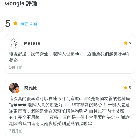
Google 評論
5
前往查看
Masase
5
環境舒適，設備齊全，老闆人也超nice，還推薦我們超美味早午
餐👍
1個月前
簡雅比
5
這次真的很幸運可以在連假訂到這麼chill又是寵物友善的包棟民
宿❤️❤️❤️ 老闆人真的超級好～～非常非常的熱心！ 一群人去逛
羅東夜市，老闆還會在家幫忙陪伴狗狗💕 而且民宿內什麼都
有！完全不用愁！ 「夜衝」真的是一個非常重要的決定～ 謝謝
老闆讓我們這兩天兩夜感受到滿滿的溫暖😌
3個月前