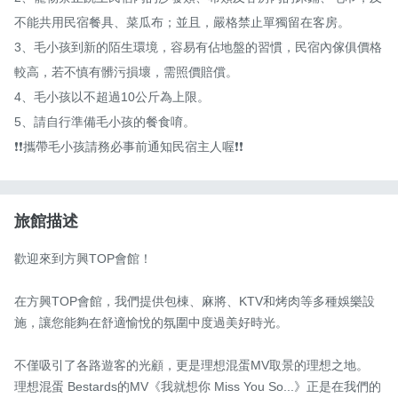
不能共用民宿餐具、菜瓜布；並且，嚴格禁止單獨留在客房。

3、毛小孩到新的陌生環境，容易有佔地盤的習慣，民宿內傢俱價格
較高，若不慎有髒污損壞，需照價賠償。

4、毛小孩以不超過10公斤為上限。

5、請自行準備毛小孩的餐食唷。

❗️❗️攜帶毛小孩請務必事前通知民宿主人喔❗️❗️
旅館描述
歡迎來到方興TOP會館！

在方興TOP會館，我們提供包棟、麻將、KTV和烤肉等多種娛樂設
施，讓您能夠在舒適愉悅的氛圍中度過美好時光。

不僅吸引了各路遊客的光顧，更是理想混蛋MV取景的理想之地。

理想混蛋 Bestards的MV《我就想你 Miss You So...》正是在我們的