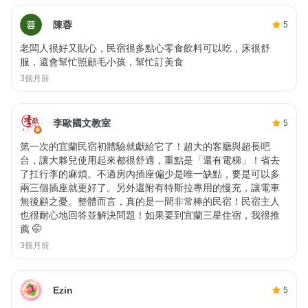
陳蓉
5
老闆人很好又貼心，民宿很多點心零食飲料可以吃，床很舒
服，還會幫忙照顧毛小孩，幫忙訂美食
3個月前
李歐國文教室
5
第一次的宜蘭民宿初體驗就獻給它了！超大的客廳與超長吧
台，讓大夥兒使用起來都很舒適，重點是「還有電梯」！省去
了扛行李的麻煩。不過房內插座偏少是唯一缺點，要是可以多
兩三個插座就更好了。另外還附有特斯拉專用的慢充，讓電車
無後顧之憂。整體而言，真的是一間非常棒的民宿！民宿主人
也很耐心地回答並解決問題！如果要到宜蘭三星住宿，我很推
薦 🤭
3個月前
Ezin
5