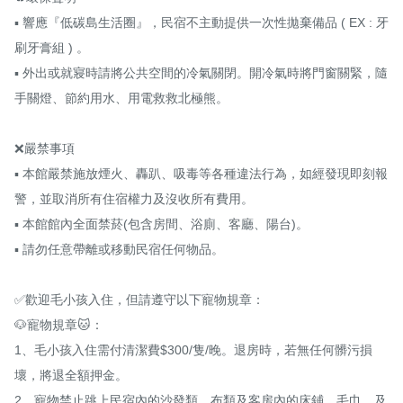
▪ 響應『低碳島生活圈』，民宿不主動提供一次性拋棄備品 ( EX : 牙
刷牙膏組 ) 。

▪ 外出或就寢時請將公共空間的冷氣關閉。開冷氣時將門窗關緊，隨
手關燈、節約用水、用電救救北極熊。

❌嚴禁事項

▪ 本館嚴禁施放煙火、轟趴、吸毒等各種違法行為，如經發現即刻報
警，並取消所有住宿權力及沒收所有費用。

▪ 本館館內全面禁菸(包含房間、浴廁、客廳、陽台)。

▪ 請勿任意帶離或移動民宿任何物品。

✅歡迎毛小孩入住，但請遵守以下寵物規章：

🐶寵物規章🐱：

1、毛小孩入住需付清潔費$300/隻/晚。退房時，若無任何髒污損
壞，將退全額押金。

2、寵物禁止跳上民宿內的沙發類、布類及客房內的床鋪、毛巾，及