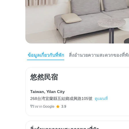
ข้อมูลเกี่ยวกับที่พัก
สิ่งอำนวยความสะดวกของที่พั
悠然民宿
Taiwan
,
Yilan City
268台湾宜蘭縣五結鄉成興路105號
ดูแผนที่
รีวิวจาก Google
3.9