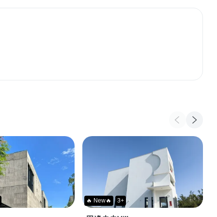
🔥 New🔥
3+