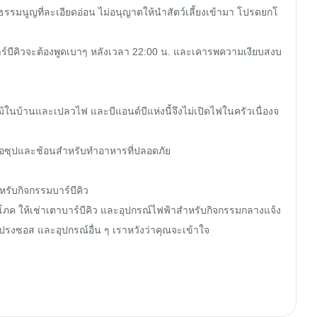
ัฐธรรมนูญที่ละเอียดอ่อน ไม่อนุญาตให้นำสัตว์เลี้ยงเข้ามา โปรดยกโ
รรมบาร์บีคิวจะต้องพูดเบาๆ หลังเวลา 22:00 น. และเคารพความเงียบสงบ
นบ้านและเปลวไฟ และบีแอนด์บีแห่งนี้จึงไม่เปิดไฟในครัวเนื่องจ
ม้อซุปและช้อนสำหรับทำอาหารที่ปลอดภัย

ับกิจกรรมบาร์บีคิว

ให้เช่าเตาบาร์บีคิว และอุปกรณ์ไฟฟ้าสำหรับกิจกรรมกลางแจ้ง

ปรงซอส และอุปกรณ์อื่น ๆ เราหวังว่าคุณจะเข้าใจ
