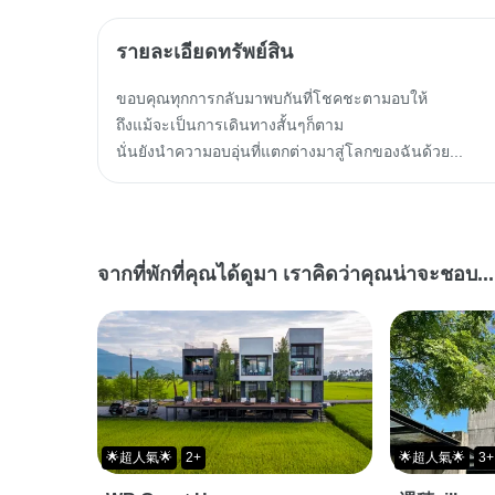
รายละเอียดทรัพย์สิน
ขอบคุณทุกการกลับมาพบกันที่โชคชะตามอบให้

ถึงแม้จะเป็นการเดินทางสั้นๆก็ตาม

นั่นยังนำความอบอุ่นที่แตกต่างมาสู่โลกของฉันด้วย...
จากที่พักที่คุณได้ดูมา เราคิดว่าคุณน่าจะชอบ...
🌟超人氣🌟
2+
🌟超人氣🌟
3+