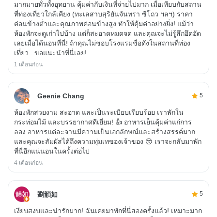
มากมายทั่วทั้งอุทยาน คุ้มค่ากับเงินที่จ่ายไปมาก เมื่อเทียบกับสถาน
ที่ท่องเที่ยวใกล้เคียง (ทะเลสาบสุริยันจันทรา ซีโถว ฯลฯ) ราคา
ค่อนข้างต่ำและคุณภาพค่อนข้างสูง ทำให้คุ้มค่าอย่างยิ่ง! แม้ว่า
ห้องพักจะดูเก่าไปบ้าง แต่ก็สะอาดหมดจด และคุณจะไม่รู้สึกอึดอัด
เลยเมื่อได้นอนที่นี่! ถ้าคุณไม่ชอบโรงแรมชื่อดังในสถานที่ท่อง
เที่ยว...ขอแนะนำที่นี่เลย!
1 เดือนก่อน
Geenie Chang
5
ห้องพักสวยงาม สะอาด และเป็นระเบียบเรียบร้อย เราพักใน
กระท่อมไม้ และบรรยากาศดีเยี่ยม! 👍 อาหารเย็นคุ้มค่าแก่การ
ลอง อาหารแต่ละจานมีความเป็นเอกลักษณ์และสร้างสรรค์มาก
และคุณจะสัมผัสได้ถึงความทุ่มเทของเจ้าของ 😚 เราจะกลับมาพัก
ที่นี่อีกแน่นอนในครั้งต่อไป
4 เดือนก่อน
劉韻如
5
เงียบสงบและน่ารักมาก! ฉันเคยมาพักที่นี่สองครั้งแล้ว! เหมาะมาก