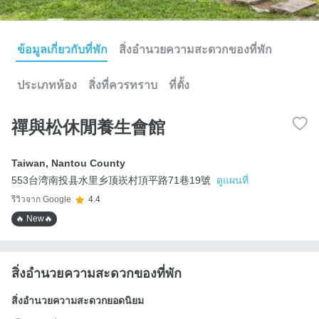
ข้อมูลเกี่ยวกับที่พัก
สิ่งอำนวยความสะดวกของที่พัก
ประเภทห้อง
สิ่งที่ควรทราบ
ที่ตั้ง
禪與松休閒養生會館
Taiwan
,
Nantou County
553台湾南投县水里乡顶崁村頂平路71巷19號
ดูแผนที่
รีวิวจาก Google
4.4
🔥 New🔥
สิ่งอำนวยความสะดวกของที่พัก
สิ่งอำนวยความสะดวกยอดนิยม