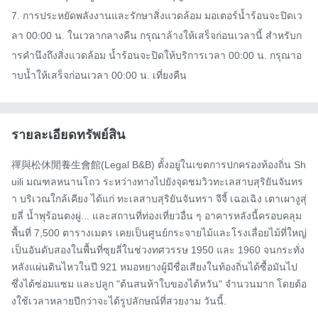
7. การประหยัดพลังงานและรักษาสิ่งแวดล้อม มอเตอร์น้ำร้อนจะปิดเว
ลา 00:00 น. ในเวลากลางคืน กรุณาล้างให้เสร็จก่อนเวลานี้ สำหรับก
ารคำนึงถึงสิ่งแวดล้อม น้ำร้อนจะปิดให้บริการเวลา 00:00 น. กรุณาอ
าบน้ำให้เสร็จก่อนเวลา 00:00 น. เที่ยงคืน
รายละเอียดทรัพย์สิน
禪與松休閒養生會館(Legal B&B) ตั้งอยู่ในเขตการปกครองท้องถิ่น Sh
uili มณฑลหนานโถว ระหว่างทางไปยังจุดชมวิวทะเลสาบสุริยันจันทร
า บริเวณใกล้เคียง ได้แก่ ทะเลสาบสุริยันจันทรา จีจี้ เฉอเฉิง เตาเผางูสุ่
ยลี่ น้ำพุร้อนตงผู่... และสถานที่ท่องเที่ยวอื่น ๆ อาคารหลังนี้ครอบคลุม
พื้นที่ 7,500 ตารางเมตร เคยเป็นศูนย์กระจายไม้และโรงเลื่อยไม้ที่ใหญ่
เป็นอันดับสองในพื้นที่ซุยลี่ในช่วงทศวรรษ 1950 และ 1960 จนกระทั่ง
หลังแผ่นดินไหวในปี 921 หมอหยางผู้มีชื่อเสียงในท้องถิ่นได้ซื้อมันไป 
ซึ่งได้ซ่อมแซม และปลูก "ต้นสนห้าใบของไต้หวัน" จำนวนมาก โดยต้อ
งใช้เวลาหลายปีกว่าจะได้รูปลักษณ์ที่สวยงาม วันนี้.
