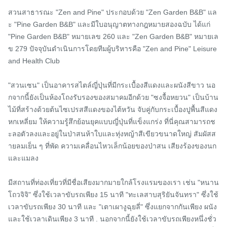
สวนสาธารณะ "Zen and Pine" ประกอบด้วย "Zen Garden B&B" แล
ะ "Pine Garden B&B" และมีใบอนุญาตทางกฎหมายสองฉบับ ได้แก่ 
"Pine Garden B&B" หมายเลข 260 และ "Zen Garden B&B" หมายเล
ข 279 ปัจจุบันดำเนินการโดยทีมผู้บริหารคือ "Zen and Pine" Leisure 
and Health Club

"สวนเซน" เป็นอาคารสไตล์ญี่ปุ่นที่มีกระเบื้องสีแดงและผนังสีขาว นอ
กจากนี้ยังเป็นห้องโถงรับรองของสมาคมอีกด้วย "ซงจื้อหยวน" เป็นบ้าน
ไม้ที่สร้างด้วยต้นไซเปรสสีแดงของไต้หวัน จับคู่กับกระเบื้องปูพื้นสีแดง
หกเหลี่ยม ให้ความรู้สึกย้อนยุคแบบญี่ปุ่นที่แข็งแกร่ง ที่นี่คุณสามารถช
ะลอตัวลงและอยู่ในป่าสนห้าใบและทุ่งหญ้าสีเขียวขนาดใหญ่ สัมผัสส
ายลมเย็น ๆ ที่พัด ความเคลื่อนไหวเล็กน้อยของป่าสน เสียงร้องของนก
และแมลง

มีสถานที่ท่องเที่ยวที่มีชื่อเสียงมากมายใกล้โรงแรมของเรา เช่น "หนาน
โถวจิจิ" ซึ่งใช้เวลาขับรถเพียง 15 นาที "ทะเลสาบสุริยันจันทรา" ซึ่งใช้
เวลาขับรถเพียง 30 นาที และ "เตาเผางูฉุยลี่" ซึ่งแยกจากกันเพียง ผนัง
และใช้เวลาเดินเพียง 3 นาที . นอกจากนี้ยังใช้เวลาขับรถเพียงหนึ่งชั่ว