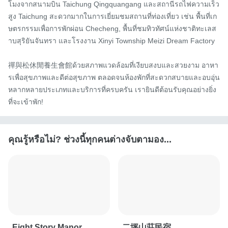
โมงจากสนามบิน Taichung Qingquangang และสถานีรถไฟความเร็ว
สูง Taichung สะดวกมากในการเยี่ยมชมสถานที่ท่องเที่ยว เช่น พื้นที่เก
ษตรกรรมเพื่อการพักผ่อน Checheng, พื้นที่ชมทิวทัศน์แห่งชาติทะเลส
าบสุริยันจันทรา และโรงงาน Xinyi Township Meizi Dream Factory

禪與松休閒養生會館ด้วยสภาพแวดล้อมที่เงียบสงบและสวยงาม อาหา
รเพื่อสุขภาพและดีต่อสุขภาพ ตลอดจนห้องพักที่สะดวกสบายและอบอุ่น
หลากหลายประเภทและบริการที่ครบครัน เรายินดีต้อนรับคุณอย่างยิ่ง
ที่จะเข้าพัก!
คุณรู้หรือไม่? ช่วงนี้ทุกคนต่างจับตามอง...
Eight Story Manor
二坪山莊民宿