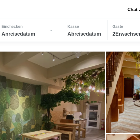
Chat 
Einchecken
Kasse
Gäste
-
Anreisedatum
Abreisedatum
2Erwachsen