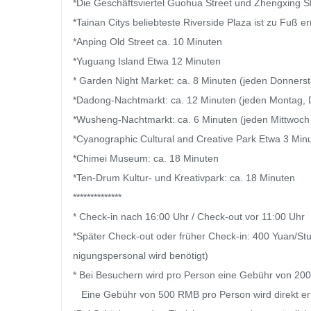
*Die Geschäftsviertel Guohua Street und Zhengxing St
*Tainan Citys beliebteste Riverside Plaza ist zu Fuß er
*Anping Old Street ca. 10 Minuten

*Yuguang Island Etwa 12 Minuten

* Garden Night Market: ca. 8 Minuten (jeden Donners
*Dadong-Nachtmarkt: ca. 12 Minuten (jeden Montag, D
*Wusheng-Nachtmarkt: ca. 6 Minuten (jeden Mittwoch
*Cyanographic Cultural and Creative Park Etwa 3 Minu
*Chimei Museum: ca. 18 Minuten

*Ten-Drum Kultur- und Kreativpark: ca. 18 Minuten

**************

* Check-in nach 16:00 Uhr / Check-out vor 11:00 Uhr

*Später Check-out oder früher Check-in: 400 Yuan/Stu
nigungspersonal wird benötigt)

* Bei Besuchern wird pro Person eine Gebühr von 200
   Eine Gebühr von 500 RMB pro Person wird direkt erhoben.
