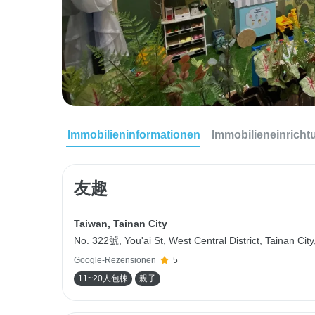
Immobilieninformationen
Immobilieneinrich
友趣
Taiwan
,
Tainan City
No. 322號, You'ai St, West Central District, Tainan Cit
Google-Rezensionen
5
11~20人包棟
親子