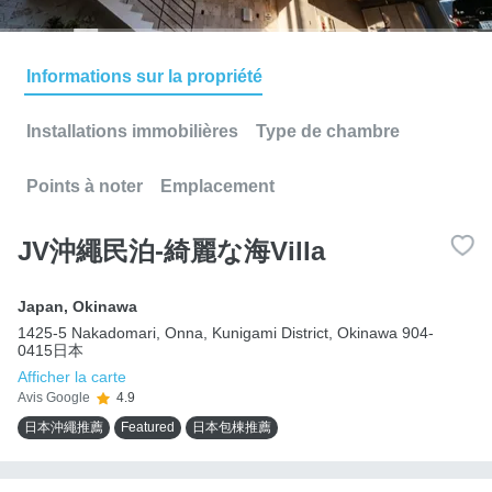
Informations sur la propriété
Installations immobilières
Type de chambre
Points à noter
Emplacement
JV沖繩民泊-綺麗な海Villa
Japan
,
Okinawa
1425-5 Nakadomari, Onna, Kunigami District, Okinawa 904-
0415日本
Afficher la carte
Avis Google
4.9
日本沖繩推薦
Featured
日本包棟推薦