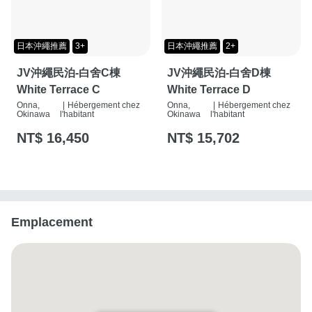
日本沖繩推薦
3+
日本沖繩推薦
2+
JV沖繩民泊-白舍C棟
JV沖繩民泊-白舍D棟
White Terrace C
White Terrace D
Onna,
|
Hébergement chez
Onna,
|
Hébergement chez
Okinawa
l'habitant
Okinawa
l'habitant
NT$ 16,450
NT$ 15,702
Emplacement