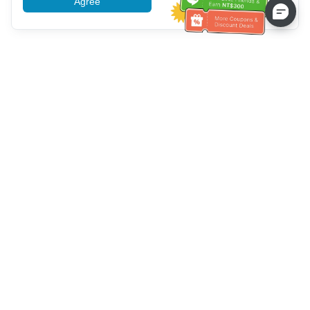
Agree
More information
Service client
Appelez-nous：
+886-2-6610-0183
(Adapté aux aînés)
Numéro de fax：
+886-2-6610-0185
Heures de bureau：
Jours de la semaine 10:00 ~ 18:30