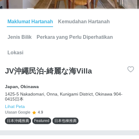
Maklumat Hartanah
Kemudahan Hartanah
Jenis Bilik
Perkara yang Perlu Diperhatikan
Lokasi
JV沖繩民泊-綺麗な海Villa
Japan
,
Okinawa
1425-5 Nakadomari, Onna, Kunigami District, Okinawa 904-
0415日本
Lihat Peta
Ulasan Google
4.9
日本沖繩推薦
Featured
日本包棟推薦