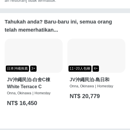
an restoran] tidak termasuk.
Tahukah anda? Baru-baru ini, semua orang
telah memerhatikan...
日本沖繩推薦
3+
11~20人包棟
4+
JV沖繩民泊-白舍C棟
JV沖繩民泊-島日和
White Terrace C
Onna, Okinawa
|
Homestay
Onna, Okinawa
|
Homestay
NT$ 20,779
NT$ 16,450