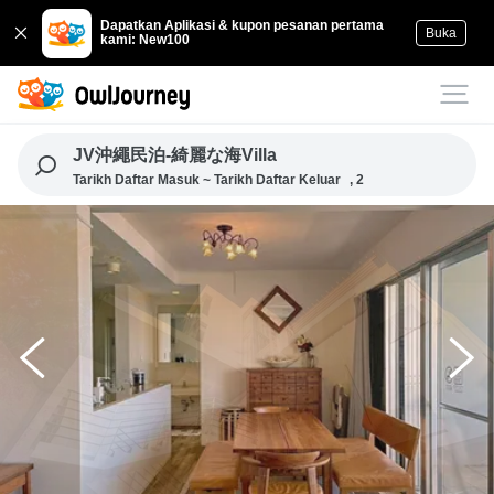
Dapatkan Aplikasi & kupon pesanan pertama
Buka
kami: New100
JV沖繩民泊-綺麗な海Villa
Tarikh Daftar Masuk ~ Tarikh Daftar Keluar
, 2