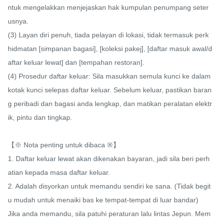
ntuk mengelakkan menjejaskan hak kumpulan penumpang seter
usnya.

(3) Layan diri penuh, tiada pelayan di lokasi, tidak termasuk perk
hidmatan [simpanan bagasi], [koleksi pakej], [daftar masuk awal/d
aftar keluar lewat] dan [tempahan restoran].

(4) Prosedur daftar keluar: Sila masukkan semula kunci ke dalam 
kotak kunci selepas daftar keluar. Sebelum keluar, pastikan baran
g peribadi dan bagasi anda lengkap, dan matikan peralatan elektr
ik, pintu dan tingkap.

【※ Nota penting untuk dibaca ※】

1. Daftar keluar lewat akan dikenakan bayaran, jadi sila beri perh
atian kepada masa daftar keluar.

2. Adalah disyorkan untuk memandu sendiri ke sana. (Tidak begit
u mudah untuk menaiki bas ke tempat-tempat di luar bandar)

Jika anda memandu, sila patuhi peraturan lalu lintas Jepun. Mem