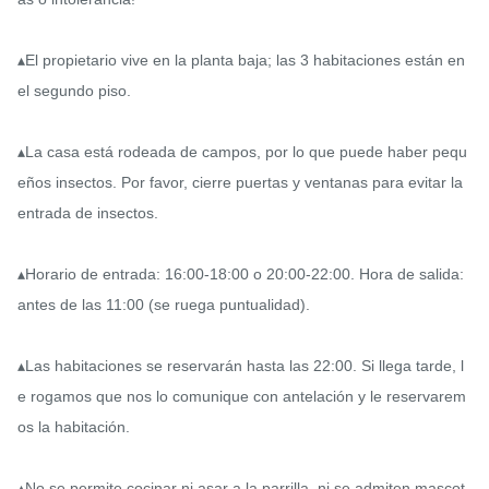
▴El propietario vive en la planta baja; las 3 habitaciones están en 
el segundo piso.

▴La casa está rodeada de campos, por lo que puede haber pequ
eños insectos. Por favor, cierre puertas y ventanas para evitar la 
entrada de insectos.

▴Horario de entrada: 16:00-18:00 o 20:00-22:00. Hora de salida: 
antes de las 11:00 (se ruega puntualidad).

▴Las habitaciones se reservarán hasta las 22:00. Si llega tarde, l
e rogamos que nos lo comunique con antelación y le reservarem
os la habitación.

▴No se permite cocinar ni asar a la parrilla, ni se admiten mascot