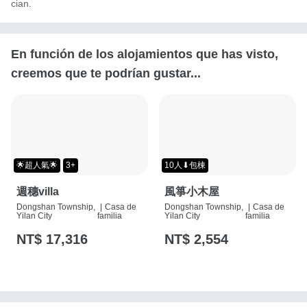
cian.
En función de los alojamientos que has visto,
creemos que te podrían gustar...
🌟超人氣🌟
3+
10人⬇包棟
週穗villa
風箏小木屋
Dongshan Township,
|
Casa de
Dongshan Township,
|
Casa de
Yilan City
familia
Yilan City
familia
NT$ 17,316
NT$ 2,554