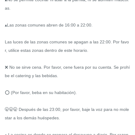
as.

▴Las zonas comunes abren de 16:00 a 22:00.

Las luces de las zonas comunes se apagan a las 22:00. Por favo
r, utilice estas zonas dentro de este horario.

❌ No se sirve cena. Por favor, cene fuera por su cuenta. Se prohí
be el catering y las bebidas.

⭕️ (Por favor, beba en su habitación).

🤫🤫🤫 Después de las 23:00, por favor, baje la voz para no mole
star a los demás huéspedes.

▴ La cocina es donde se prepara el desayuno a diario. Por razon