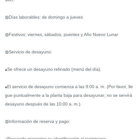
◍Días laborables: de domingo a jueves

◍Festivos: viernes, sábados, puentes y Año Nuevo Lunar

◍Servicio de desayuno:

▴Se ofrece un desayuno refinado (menú del día).

▴El servicio de desayuno comienza a las 9:00 a. m. (Por favor, lle
gue puntualmente a la planta baja para desayunar; no se servirá 
desayuno después de las 10:00 a. m.).

◍Información de reserva y pago:

▴Recuerde presentar su identificación al registrarse.
