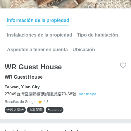
Información de la propiedad
Instalaciones de la propiedad
Tipo de habitación
Aspectos a tener en cuenta
Ubicación
WR Guest House
WR Guest House
Taiwan
,
Yilan City
27049台灣宜蘭縣蘇澳鎮隆恩路70-68號
Ver mapa
Reseñas de Google
4.8
🌟超人氣🌟
山海景觀
Featured