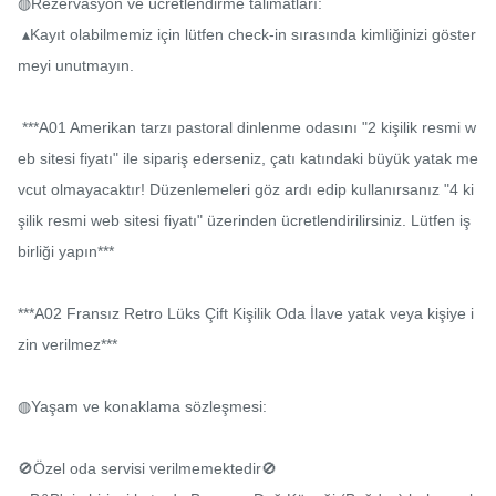
◍Rezervasyon ve ücretlendirme talimatları:

 ▴Kayıt olabilmemiz için lütfen check-in sırasında kimliğinizi göster
meyi unutmayın.

 ***A01 Amerikan tarzı pastoral dinlenme odasını "2 kişilik resmi w
eb sitesi fiyatı" ile sipariş ederseniz, çatı katındaki büyük yatak me
vcut olmayacaktır! Düzenlemeleri göz ardı edip kullanırsanız "4 ki
şilik resmi web sitesi fiyatı" üzerinden ücretlendirilirsiniz. Lütfen iş
birliği yapın***

***A02 Fransız Retro Lüks Çift Kişilik Oda İlave yatak veya kişiye i
zin verilmez***

◍Yaşam ve konaklama sözleşmesi:

🚫Özel oda servisi verilmemektedir🚫
