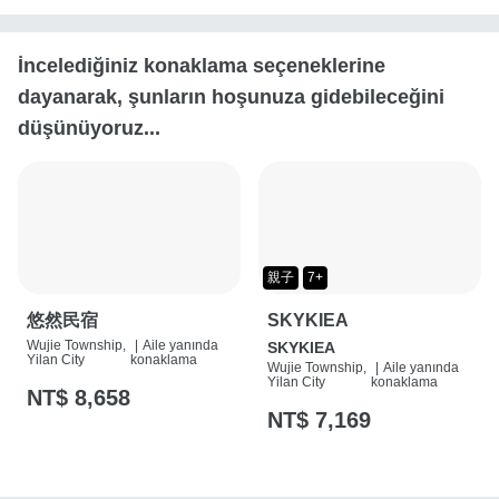
İncelediğiniz konaklama seçeneklerine
dayanarak, şunların hoşunuza gidebileceğini
düşünüyoruz...
親子
7+
悠然民宿
SKYKIEA
Wujie Township,
|
Aile yanında
SKYKIEA
Yilan City
konaklama
Wujie Township,
|
Aile yanında
Yilan City
konaklama
NT$ 8,658
NT$ 7,169