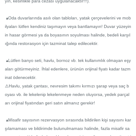
yın, kesinlikle para cezası uygulanacaktır!!!).

 ▴Oda duvarlarında asılı olan tabloları, yatak çerçevelerini ve mob
ilyaları lütfen kendiniz taşımayın veya bantlamayın! Duvar yüzeyin
in hasar görmesi ya da boyasının soyulması halinde, bedeli karşıl
ığında restorasyon için tazminat talep edilecektir.

 ▴Lütfen banyo seti, havlu, bornoz vb. tek kullanımlık olmayan eşy
aları götürmeyiniz. İhlal edenlere, ürünün orijinal fiyatı kadar tazm
inat ödenecektir.

⚠️Havlu, yatak çantası, nevresim takımı kırmızı şarap veya saç b
oyası vb. ile lekelenip lekelenmeye neden oluyorsa, yedek parçal
arı orijinal fiyatından geri satın almanız gerekir!

 ▴Misafir sayısının rezervasyon sırasında bildirilen kişi sayısını kar
şılamaması ve bildirimde bulunulmaması halinde, fazla misafir sa