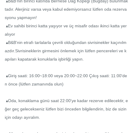
 ▴B&B'nin birinci katında Bernese Dağ Köpeği (Buğday) bulunmak
tadır. Alerjiniz varsa veya kabul edemiyorsanız lütfen oda rezerva
syonu yapmayın!

 ▴Ev sahibi birinci katta yaşıyor ve üç misafir odası ikinci katta yer 
alıyor

 ▴B&B'nin etrafı tarlalarla çevrili olduğundan sivrisinekler kaçınılm
azdır.Sivrisineklerin girmesini önlemek için lütfen pencereleri ve k
apıları kapatarak konuklarla işbirliği yapın.

 ▴Giriş saati: 16:00~18:00 veya 20:00~22:00 Çıkış saati: 11:00'de
n önce (lütfen zamanında olun)

 ▴Oda, konaklama günü saat 22:00'ye kadar rezerve edilecektir, e
ğer geç gelecekseniz lütfen bizi önceden bilgilendirin, biz de sizin 
için odayı ayıralım.
