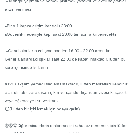
 ▴ Mangal yapmak ve yemek pişirmek yasaktır ve evcil hayvanlar
a izin verilmez.

▴Bina 1 kapısı erişim kontrolü 23:00

▴Güvenlik nedeniyle kapı saat 23:00'ten sonra kilitlenecektir.

 ▴Genel alanların çalışma saatleri 16:00 - 22:00 arasıdır.

Genel alanlardaki ışıklar saat 22:00'de kapatılmaktadır, lütfen bu 
süre içerisinde kullanın.

❌B&B akşam yemeği sağlamamaktadır, lütfen masrafları kendiniz
e ait olmak üzere dışarı çıkın ve içeride dışarıdan yiyecek, içecek 
veya eğlenceye izin verilmez.

⭕️(Lütfen bir içki içmek için odaya gelin)

🤫🤫🤫Diğer misafirlerin dinlenmesini rahatsız etmemek için lütfen 