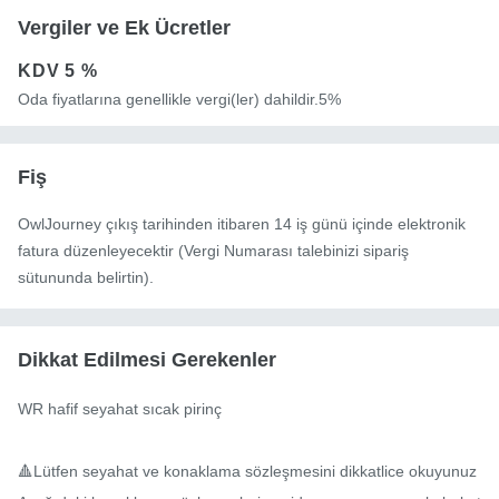
Vergiler ve Ek Ücretler
KDV
5 %
Oda fiyatlarına genellikle vergi(ler) dahildir.5%
Fiş
OwlJourney çıkış tarihinden itibaren 14 iş günü içinde elektronik
fatura düzenleyecektir (Vergi Numarası talebinizi sipariş
sütununda belirtin).
Dikkat Edilmesi Gerekenler
WR hafif seyahat sıcak pirinç

🔺Lütfen seyahat ve konaklama sözleşmesini dikkatlice okuyunuz
