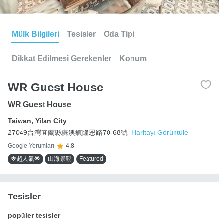
Mülk Bilgileri
Tesisler
Oda Tipi
Dikkat Edilmesi Gerekenler
Konum
WR Guest House
WR Guest House
Taiwan
,
Yilan City
27049台灣宜蘭縣蘇澳鎮隆恩路70-68號
Haritayı Görüntüle
Google Yorumları
4.8
🌟超人氣🌟
山海景觀
Featured
Tesisler
popüler tesisler