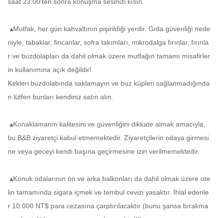
saat 23:00'ten sonra konuşma sesinizi kısın.

 ▴Mutfak, her gün kahvaltının pişirildiği yerdir. Gıda güvenliği nede
niyle, tabaklar, fincanlar, sofra takımları, mikrodalga fırınlar, fırınla
r ve buzdolapları da dahil olmak üzere mutfağın tamamı misafirler
in kullanımına açık değildir!

Kekleri buzdolabında saklamayın ve buz küpleri sağlanmadığında
n lütfen bunları kendiniz satın alın.

 ▴Konaklamanın kalitesini ve güvenliğini dikkate almak amacıyla, 
bu B&B ziyaretçi kabul etmemektedir. Ziyaretçilerin odaya girmesi
ne veya geceyi kendi başına geçirmesine izin verilmemektedir.

 ▴Konuk odalarının ön ve arka balkonları da dahil olmak üzere ote
lin tamamında sigara içmek ve tembul cevizi yasaktır. İhlal edenle
r 10.000 NT$ para cezasına çarptırılacaktır (bunu şansa bırakma