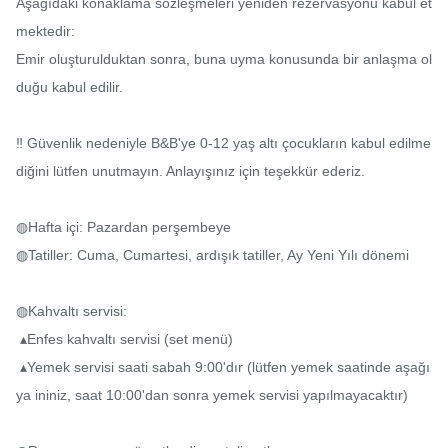
Aşağıdaki konaklama sözleşmeleri yeniden rezervasyonu kabul et
mektedir:

Emir oluşturulduktan sonra, buna uyma konusunda bir anlaşma ol
duğu kabul edilir.

‼ ️Güvenlik nedeniyle B&B'ye 0-12 yaş altı çocukların kabul edilme
diğini lütfen unutmayın. Anlayışınız için teşekkür ederiz.

◍Hafta içi: Pazardan perşembeye

◍Tatiller: Cuma, Cumartesi, ardışık tatiller, Ay Yeni Yılı dönemi

◍Kahvaltı servisi:

 ▴Enfes kahvaltı servisi (set menü)

 ▴Yemek servisi saati sabah 9:00'dır (lütfen yemek saatinde aşağı
ya ininiz, saat 10:00'dan sonra yemek servisi yapılmayacaktır)
