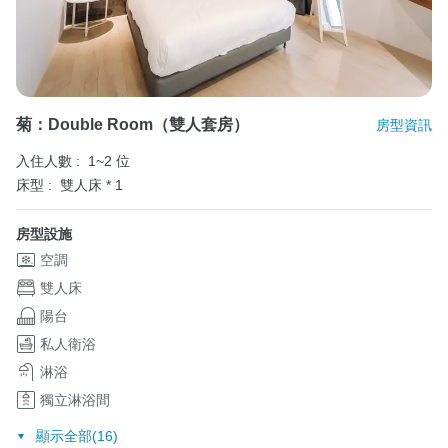
菊：Double Room（雙人套房）
房型資訊
入住人數 :
1~2 位
床型 :
雙人床 * 1
房型設施
空調
雙人床
陽台
私人衛浴
淋浴
獨立淋浴間
顯示全部(16)