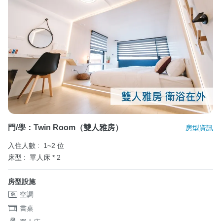
門/學：Twin Room（雙人雅房）
房型資訊
入住人數 :
1~2 位
床型 :
單人床 * 2
房型設施
空調
書桌