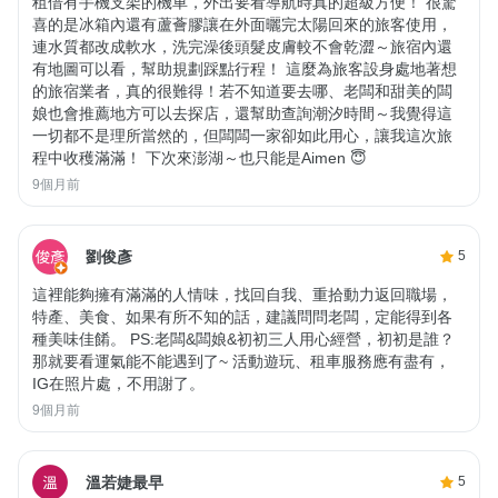
租借有手機支架的機車，外出要看導航時真的超級方便！ 很驚
喜的是冰箱內還有蘆薈膠讓在外面曬完太陽回來的旅客使用，
連水質都改成軟水，洗完澡後頭髮皮膚較不會乾澀～旅宿內還
有地圖可以看，幫助規劃踩點行程！ 這麼為旅客設身處地著想
的旅宿業者，真的很難得！若不知道要去哪、老闆和甜美的闆
娘也會推薦地方可以去探店，還幫助查詢潮汐時間～我覺得這
一切都不是理所當然的，但闆闆一家卻如此用心，讓我這次旅
程中收穫滿滿！ 下次來澎湖～也只能是Aimen 😇
9個月前
劉俊彥
5
這裡能夠擁有滿滿的人情味，找回自我、重拾動力返回職場，
特產、美食、如果有所不知的話，建議問問老闆，定能得到各
種美味佳餚。 PS:老闆&闆娘&初初三人用心經營，初初是誰？
那就要看運氣能不能遇到了~ 活動遊玩、租車服務應有盡有，
IG在照片處，不用謝了。
9個月前
溫若婕最早
5