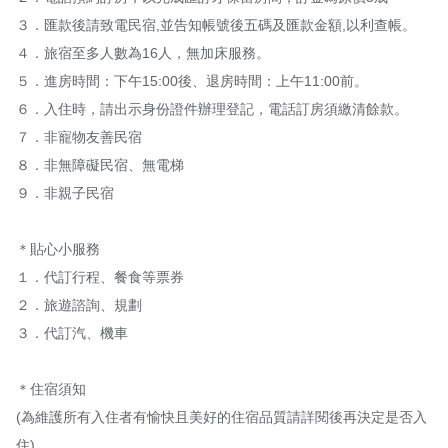
３．匯款後請致電民宿,並告知帳號後五碼及匯款金額,以利查帳。

４．旅宿至多人數為16人，無加床服務。

５．進房時間：下午15:00後、退房時間：上午11:00前。

６．入住時，請出示身份證件辦理登記，電話訂房須繳清餘款。

７．非寵物友善民宿

８．非無障礙民宿、無電梯

９．非親子民宿

＊貼心小服務

１．代訂行程、餐食等票券

２．旅遊諮詢、規劃

３．代訂汽、機車

＊住宿須知

(為維護所有入住者有愉快且美好的住宿品質請詳閱後再決定是否入
住)
