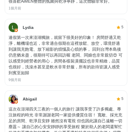
很喜歡AiMEN整體的氛圍與乾淨寧靜，這次體驗非常好。
1個月前
Lydia
5
連假第一次來澎湖獨旅，就留下很美好的印象！ 房間舒適又乾
淨，離機場也近，非常適合假期在這裡放鬆、放空，環境舒適
到讓我充飽電、放下縮影的煩惱及心煩的事， 回到台灣本島後
仍意猶未盡，很期待可以再回訪喔 老闆、闆娘也非常親切😍 可
以感受到經營者的用心，房間各樣裝潢擺設也非常精緻，品質
也很好，洗澡水甚至是軟水非常舒服，所有的款待皆讓人感受
到賓至如歸
9個月前
Abigail
5
這次在澎湖四天三夜的一個人的旅行 讓我享受了許多獨處、專
注旅程的時光 非常謝謝老闆一家提供優質住宿！ 寬敞、採光充
足的房間、乾淨且安靜 雖然沒有電視 但也因此讓自己遠離一切
塵囂～ 讓自己的心安安靜靜的享受旅程 樂於助人的老闆還幫忙