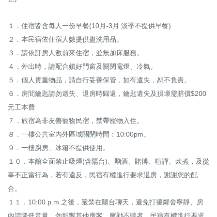
１．住宿皆含每人一份早餐(10月-3月 淡季不提供早餐)

２．本民宿依住宿人數提供盥洗用品。

３．請依訂房人數前來住宿，並無加床服務。

４．外出時，請配合鎖好門窗及關閉電燈、冷氣。

５．個人貴重物品，請自行妥善保管，如有遺失，恕不負責。

６．房間鑰匙請勿遺失、退房時歸還，鑰匙遺失及損壞需賠償$200
元工本費

７．旅宿為非友善寵物民宿，禁帶寵物入住。

８．一樓公共室內外區域關閉時間：10:00pm。

９．一樓廚房、冰箱不提供使用。

１０．本館全面禁止吸煙(含陽台)、酗酒、賭博、喧譁、炊煮，及從
事不正當行為，若有違反，民宿有權進行要求退房，謝謝您的配
合。

１１．10:00 p.m.之後，嚴禁在陽台聊天，避免打擾鄰舍寧靜、房
內請降低音量，勿影響其他房客，屢勸不聽者，民宿有權進行要求