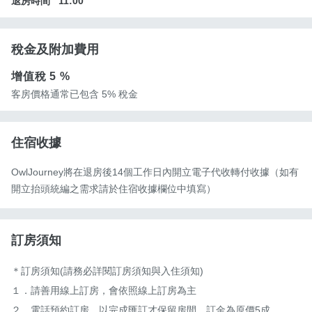
退房時間
11:00
稅金及附加費用
增值稅
5 %
客房價格通常已包含 5% 稅金
住宿收據
OwlJourney將在退房後14個工作日內開立電子代收轉付收據（如有
開立抬頭統編之需求請於住宿收據欄位中填寫）
訂房須知
＊訂房須知(請務必詳閱訂房須知與入住須知)

１．請善用線上訂房，會依照線上訂房為主

２．電話預約訂房，以完成匯訂才保留房間，訂金為原價5成
