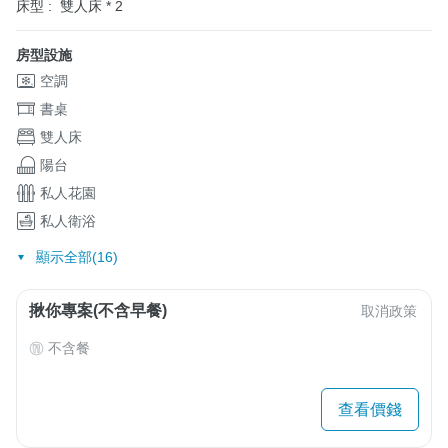
床型 :
雙人床 * 2
房型設施
空調
書桌
雙人床
陽台
私人花園
私人衛浴
顯示全部(16)
揪你專案(不含早餐)
取消政策
不含餐
查看價錢