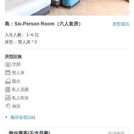
島：Six-Person Room（六人套房）
房型資訊
入住人數 :
1~6 位
床型 :
雙人床 * 3
房型設施
空調
雙人床
陽台
私人花園
私人衛浴
淋浴
顯示全部(16)
揪你專案(不含早餐)
取消政策