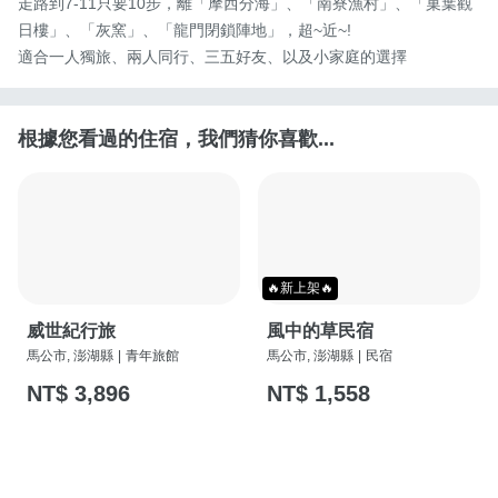
走路到7-11只要10步，離「摩西分海」、「南寮漁村」、「菓葉觀
日樓」、「灰窯」、「龍門閉鎖陣地」，超~近~!

適合一人獨旅、兩人同行、三五好友、以及小家庭的選擇
根據您看過的住宿，我們猜你喜歡...
🔥新上架🔥
威世紀行旅
風中的草民宿
馬公市, 澎湖縣
|
青年旅館
馬公市, 澎湖縣
|
民宿
NT$ 3,896
NT$ 1,558