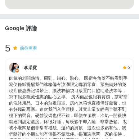
Google 評論
5
前往查看
李采霓
5
帥氣的老闆熱情、周到、細心、貼心。 民宿各角落不時看到手
寫便條紙提醒我們冰箱備有澎湖限定啤酒零食、預先備好的免
稅店優惠券記得帶上、換洗衣物袋可放置門口協助送洗等等，
寫下很多隱藏優惠的貼心之舉。 房內備品也很有質感，茶籽堂
的洗沐用品、日本的熱敷眼罩、房內冰箱也直接備好蘆薈，也
有好幾副耳塞。這次我們入住頂樓，其實非常安靜完全聽不到
樓下的聲音。硬體設備也很不錯，即便在頂樓，冷氣一開很快
就達到設定溫度。床很好睡，每晚躺平即入睡，非常放鬆。 初
初小老闆是個非常有禮貌、溫和的男孩，這次也多虧有他，我
們隨行的小朋友能有個很不錯玩伴。很謝謝老闆一家的招待，