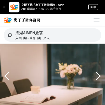
立即下載「奧丁丁揪你體驗」APP
開啟
App首購輸入 New100 滿千折百
澎湖AiMEN旅宿
入住日期 ~ 退房日期
, 2 人