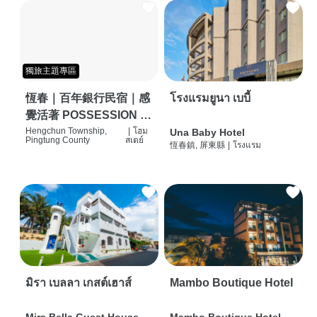
獨旅主題專區
恆春｜百年銀行民宿｜感
โรงแรมยูนา เบบี้
覺活著 POSSESSION |
背包客棧 | 恆春必住特色
Hengchun Township,
|
โฮม
Una Baby Hotel
Pingtung County
สเตย์
恆春鎮, 屏東縣
|
โรงแรม
旅店 | HOSTEL |
มิรา เบลลา เกสต์เฮาส์
Mambo Boutique Hotel