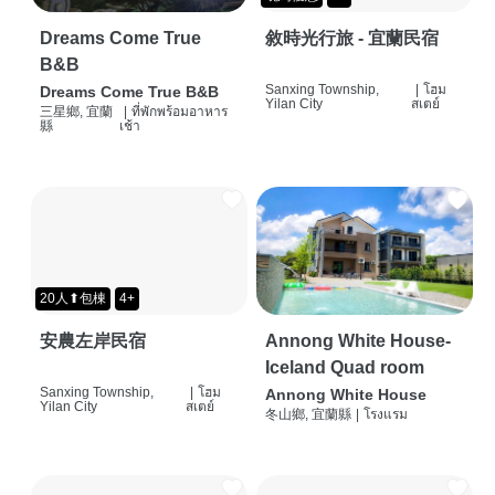
Dreams Come True
敘時光行旅 - 宜蘭民宿
B&B
Sanxing Township,
|
โฮม
Dreams Come True B&B
Yilan City
สเตย์
三星鄉, 宜蘭
|
ที่พักพร้อมอาหาร
縣
เช้า
20人⬆包棟
4+
安農左岸民宿
Annong White House-
Iceland Quad room
Sanxing Township,
|
โฮม
Annong White House
Yilan City
สเตย์
冬山鄉, 宜蘭縣
|
โรงแรม