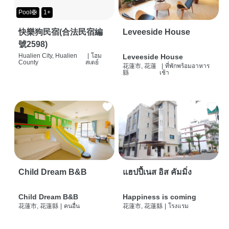
Pool🛟
1+
快樂狗民宿(合法民宿編
Leveeside House
號2598)
Hualien City, Hualien
|
โฮม
Leveeside House
County
สเตย์
花蓮市, 花蓮
|
ที่พักพร้อมอาหาร
縣
เช้า
Child Dream B&B
แฮปปี้เนส อิส คัมมิ่ง
Child Dream B&B
Happiness is coming
花蓮市, 花蓮縣
|
คนอื่น
花蓮市, 花蓮縣
|
โรงแรม