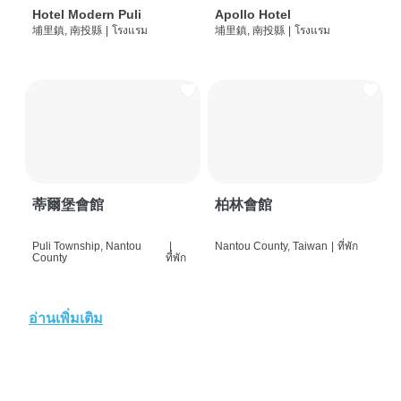
Hotel Modern Puli
Apollo Hotel
埔里鎮, 南投縣
|
โรงแรม
埔里鎮, 南投縣
|
โรงแรม
蒂爾堡會館
柏林會館
Puli Township, Nantou
|
Nantou County, Taiwan
|
ที่พัก
County
ที่พัก
อ่านเพิ่มเติม