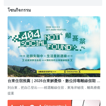
โซนกิจกรรม
台東住宿推薦｜2026台東解憂祭・數位排毒離線假期 …
到台東，把自己登出——精選離線住宿．東海岸秘境．離島療癒
提案