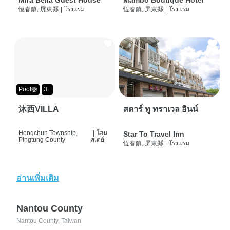
Mira Bella Guest House
Mambo Boutique Hotel
恆春鎮, 屏東縣
|
โรงแรม
恆春鎮, 屏東縣
|
โรงแรม
Pool🛟
3+
沐西VILLA
สตาร์ ทู ทราเวล อินน์
Hengchun Township,
|
โฮม
Star To Travel Inn
Pingtung County
สเตย์
恆春鎮, 屏東縣
|
โรงแรม
อ่านเพิ่มเติม
Nantou County
Nantou County, Taiwan