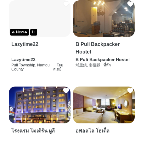
🔥 New🔥
1+
Lazytime22
B Puli Backpacker
Hostel
Lazytime22
B Puli Backpacker Hostel
Puli Township, Nantou
|
โฮม
埔里鎮, 南投縣
|
ที่พัก
County
สเตย์
โรงแรม โมเดิร์น ผูลี
อพอลโล โฮเต็ล