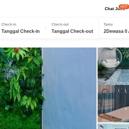
HOT
Chat JuJu
Check-in
Check-out
Tamu
-
Tanggal Check-in
Tanggal Check-out
2Dewasa 0 