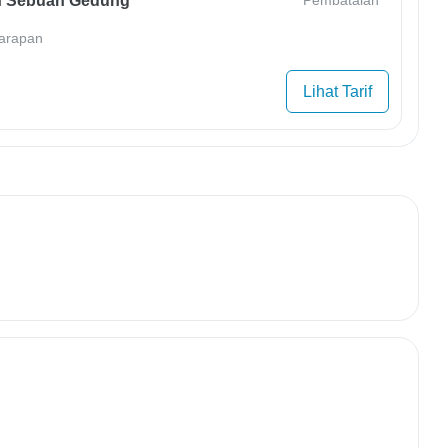
 Sebuah Gedung
Pembatalan
arapan
Lihat Tarif