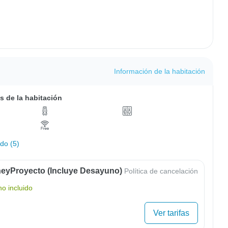
Información de la habitación
s de la habitación
do (5)
eyProyecto (Incluye Desayuno)
Política de cancelación
o incluido
Ver tarifas