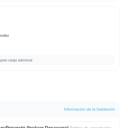
ansfer
quier cargo adicional.
Información de la habitación
eyProyecto (Incluye Desayuno)
Política de cancelación