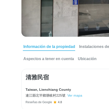
Información de la propiedad
Instalaciones d
Aspectos a tener en cuenta
Ubicación
清雅民宿
Taiwan
,
Lienchiang County
連江縣北竿鄉塘岐村225號
Ver mapa
Reseñas de Google
4.8