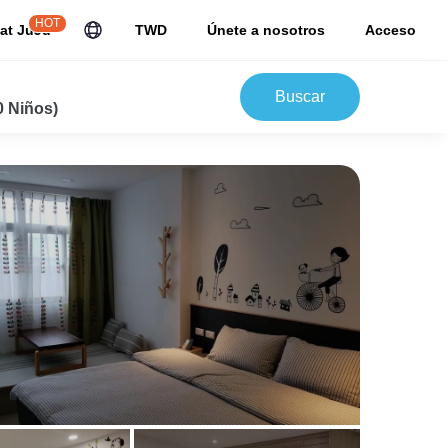
HOT
at JuJu
TWD
Únete a nosotros
Acceso
Buscar
0 Niños)