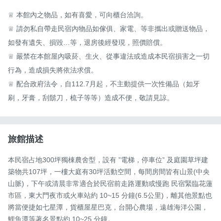
♕ 本館內之物品，如有喜愛，可向櫃台洽詢。

♕ 請勿私自帶走民宿內物品如傢俱、家電、等非攜出或贈送物品，
如發有遺失、損毀…等，退房後經發現，照價賠償。

♕ 嚴禁在本館屋內吸菸、生火、從事違法或造成本民宿損害之一切
行為，造成損失將依法求償。

♕ 配合政府法令，自112.7月起，不主動提供一次性備品（如牙
刷，牙膏，刮鬍刀，梳子等等）造成不便，敬請見諒。
旅館描述
本民宿占地300坪獨棟農舍型，設有 ”電梯，停車位” 及庭園草坪建
築物共107坪，一樓大庭有30坪活動空間，每間房間皆有山景(中央
山脈)，下午或清晨非常適合於民宿前走路運動或慢跑 民宿緊臨花蓮
市區，東大門夜市或火車站約 10~15 分鐘(6.5公里)，離其他景點也
將當便捷如七星潭，貨櫃屋星巴克，台開心農場，遠雄海洋公園，
鯉魚潭等著名景點約 10~25 分鐘。
