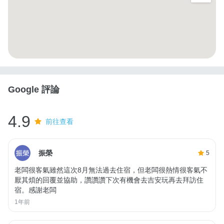
Google 評論
4.9
前往查看
振榮
5
老闆很客氣雖然這次8月無法過去住宿，但老闆很熱情很客氣不
厭其煩的回覆並協助，讚讚讚下次有機會去吉安玩再去拜訪住
宿。感謝老闆
1年前