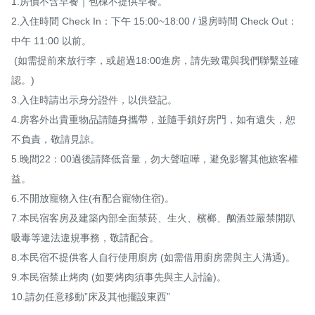
1.房價不含早餐｜包棟不提供早餐。

2.入住時間 Check In：下午 15:00~18:00 / 退房時間 Check Out：
中午 11:00 以前。

 (如需提前來放行李，或超過18:00進房，請先致電與我們聯繫並確
認。)

3.入住時請出示身分證件，以供登記。

4.房客外出貴重物品請隨身攜帶，並隨手鎖好房門，如有遺失，恕
不負責，敬請見諒。

5.晚間22：00過後請降低音量，勿大聲喧嘩，避免影響其他旅客權
益。

6.不開放寵物入住(有配合寵物住宿)。

7.本民宿客房及建築內部全面禁菸、生火、檳榔、酗酒並嚴禁開趴
吸毒等違法違規事務，敬請配合。

8.本民宿不提供客人自行使用廚房 (如需借用廚房需與主人溝通)。

9.本民宿禁止烤肉 (如要烤肉須事先與主人討論)。

10.請勿任意移動”床及其他擺設東西”
