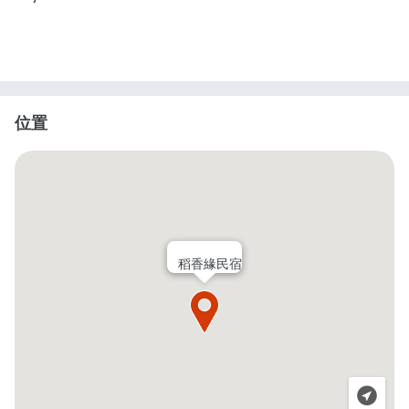
位置
稻香緣民宿