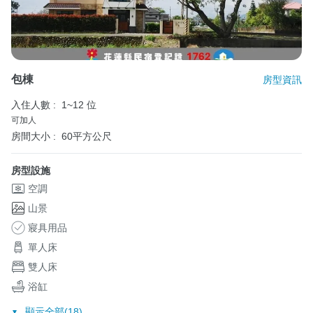
包棟
房型資訊
入住人數 :
1~12 位
可加人
房間大小 :
60平方公尺
房型設施
空調
山景
寢具用品
單人床
雙人床
浴缸
顯示全部(18)