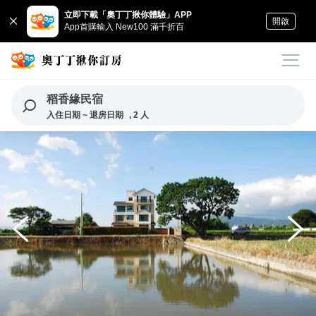
立即下載「奧丁丁揪你體驗」APP
開啟
App首購輸入 New100 滿千折百
稻香緣民宿
入住日期 ~ 退房日期
, 2 人