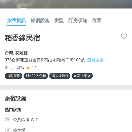
旅宿資訊
旅宿設施
房型
訂房須知
位置
稻香緣民宿
台灣
,
花蓮縣
973台湾花蓮縣吉安鄉稻香村稻興二街109號
查看地圖
Google 評論
4.9
山海景觀
11~20人包棟
10人⬇包棟
🔥新上架🔥
旅宿設施
熱門設施
公共區域 WIFI
停車場