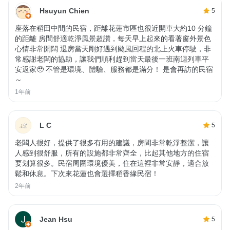
Hsuyun Chien
5
座落在稻田中間的民宿，距離花蓮市區也很近開車大約10 分鐘
的距離 房間舒適乾淨風景超讚，每天早上起來的看著窗外景色
心情非常開闊 退房當天剛好遇到颱風回程的北上火車停駛，非
常感謝老闆的協助，讓我們順利趕到當天最後一班南迴列車平
安返家🥹 不管是環境、體驗、服務都是滿分！ 是會再訪的民宿
～
1年前
L C
5
老闆人很好，提供了很多有用的建議，房間非常乾淨整潔，讓
人感到很舒服，所有的設施都非常齊全，比起其他地方的住宿
要划算很多。民宿周圍環境優美，住在這裡非常安靜，適合放
鬆和休息。下次來花蓮也會選擇稻香緣民宿！
2年前
Jean Hsu
5