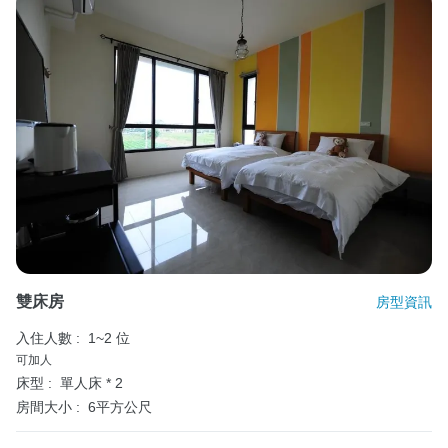
雙床房
房型資訊
入住人數 :
1~2 位
可加人
床型 :
單人床 * 2
房間大小 :
6平方公尺