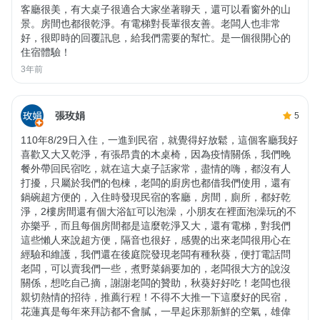
客廳很美，有大桌子很適合大家坐著聊天，還可以看窗外的山
景。房間也都很乾淨。有電梯對長輩很友善。老闆人也非常
好，很即時的回覆訊息，給我們需要的幫忙。是一個很開心的
住宿體驗！
3年前
張玫娟
5
110年8/29日入住，一進到民宿，就覺得好放鬆，這個客廳我好
喜歡又大又乾淨，有張昂貴的木桌椅，因為疫情關係，我們晚
餐外帶回民宿吃，就在這大桌子話家常，盡情的嗨，都沒有人
打擾，只屬於我們的包棟，老闆的廚房也都借我們使用，還有
鍋碗超方便的，入住時發現民宿的客廳，房間，廁所，都好乾
淨，2樓房間還有個大浴缸可以泡澡，小朋友在裡面泡澡玩的不
亦樂乎，而且每個房間都是這麼乾淨又大，還有電梯，對我們
這些懶人來說超方便，隔音也很好，感覺的出來老闆很用心在
經驗和維護，我們還在後庭院發現老闆有種秋葵，便打電話問
老闆，可以賣我們一些，煮野菜鍋要加的，老闆很大方的說沒
關係，想吃自己摘，謝謝老闆的贊助，秋葵好好吃！老闆也很
親切熱情的招待，推薦行程！不得不大推一下這麼好的民宿，
花蓮真是每年來拜訪都不會膩，一早起床那新鮮的空氣，雄偉