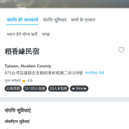
संपत्ति की जानकारी
संपत्ति सुविधाएं
कमरे के प्रकार
ध्यान देने योग्य बातें
जगह
稻香緣民宿
Taiwan
,
Hualien County
973台湾花蓮縣吉安鄉稻香村稻興二街109號
मानचित्र देखें
गूगल समीक्षाएँ
4.9
山海景觀
11~20人包棟
10人⬇包棟
🔥 New🔥
संपत्ति सुविधाएं
लोकप्रिय सुविधाएं