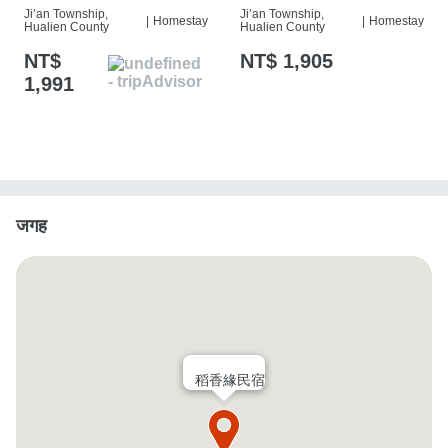
Ji’an Township,
Ji’an Township,
|
Homestay
|
Homestay
Hualien County
Hualien County
NT$
NT$ 1,905
1,991
जगह
稻香緣民宿