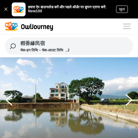
हमारा ऐप डाउनलोड करें और पहले ऑर्डर पर कूपन प्राप्त करें:
खुला
New100
稻香緣民宿
चेक-इन तिथि ~ चेक-आउट तिथि
, 2